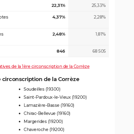
22,31%
25,33%
otes
4,37%
2,28%
es
2,48%
1,81%
846
68 505
atives de la 1ère circonscription de la Corrèze
circonscription de la Corrèze
Soudeilles (19300)
Saint-Pardoux-le-Vieux (19200)
Lamazière-Basse (19160)
Chirac-Bellevue (19160)
Margerides (19200)
Chaveroche (19200)