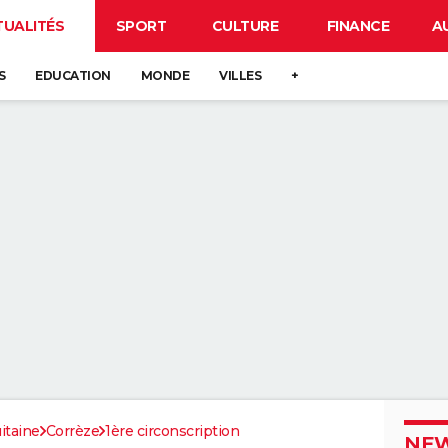
TUALITÉS
SPORT
CULTURE
FINANCE
A
S
EDUCATION
MONDE
VILLES
+
itaine
Corrèze
1ère circonscription
NEW