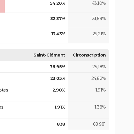
54,20%
43,10%
32,37%
31,69%
13,43%
25,21%
Saint-Clément
Circonscription
76,95%
75,18%
23,05%
24,82%
otes
2,98%
1,91%
es
1,91%
1,38%
838
68 981