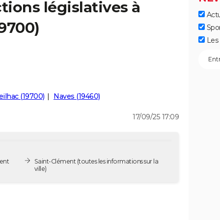
tions législatives à
Actu
19700)
Spo
Les 
eilhac (19700)
Naves (19460)
17/09/25 17:09
ment
Saint-Clément
(toutes les informations sur la
ville)