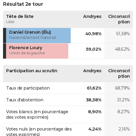
Résultat 2e tour
Tête de liste
Andryes
Circonscri
Liste
ption
Daniel Grenon (Élu)
40,98%
51,38%
Rassemblement National
Florence Loury
59,02%
48,62%
Union de la gauche
Participation au scrutin
Andryes
Circonscri
ption
Taux de participation
61,62%
68,79%
Taux d'abstention
38,38%
31,21%
Votes blancs (en pourcentage
8,90%
8,27%
des votes exprimés)
Votes nuls (en pourcentage des
4,24%
2,16%
votes exprimés)