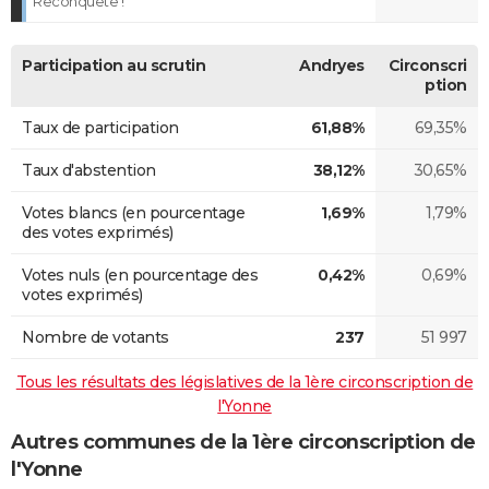
Reconquête !
Participation au scrutin
Andryes
Circonscri
ption
Taux de participation
61,88%
69,35%
Taux d'abstention
38,12%
30,65%
Votes blancs (en pourcentage
1,69%
1,79%
des votes exprimés)
Votes nuls (en pourcentage des
0,42%
0,69%
votes exprimés)
Nombre de votants
237
51 997
Tous les résultats des législatives de la 1ère circonscription de
l'Yonne
Autres communes de la 1ère circonscription de
l'Yonne