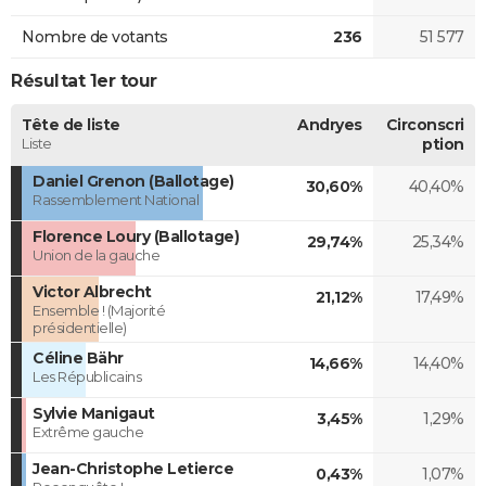
Nombre de votants
236
51 577
Résultat 1er tour
Tête de liste
Andryes
Circonscri
Liste
ption
Daniel Grenon (Ballotage)
30,60%
40,40%
Rassemblement National
Florence Loury (Ballotage)
29,74%
25,34%
Union de la gauche
Victor Albrecht
21,12%
17,49%
Ensemble ! (Majorité
présidentielle)
Céline Bähr
14,66%
14,40%
Les Républicains
Sylvie Manigaut
3,45%
1,29%
Extrême gauche
Jean-Christophe Letierce
0,43%
1,07%