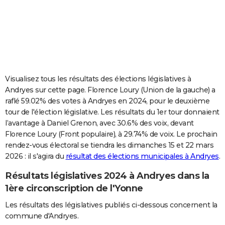
City break
Voyage de noces
Climat
Destinations
Voyage nature
Forum
+
PHOTO
GUIDES D'ACHAT
BONS PLANS
CARTE DE VOEUX
Visualisez tous les résultats des élections législatives à
Andryes sur cette page. Florence Loury (Union de la gauche) a
Carte Bonne année
Carte Pâques
Carte de Noël
Carte Saint-Valentin
Carte d'anniversaire
DICTIONNAIRE
raflé 59.02% des votes à Andryes en 2024, pour le deuxième
tour de l'élection législative. Les résultats du 1er tour donnaient
Biographies
Expressions
Dictionnaire
Citations
Proverbes
PROGRAMME TV
l’avantage à Daniel Grenon, avec 30.6% des voix, devant
Florence Loury (Front populaire), à 29.74% de voix. Le prochain
COPAINS D'AVANT
rendez-vous électoral se tiendra les dimanches 15 et 22 mars
Se connecter
Collèges
Universités
Service militaire
S'inscrire
Lycées
Primaires
Entreprises
Avis de recherche
AVIS DE DÉCÈS
2026 : il s'agira du
résultat des élections municipales à Andryes
.
Résultats législatives 2024 à Andryes dans la
FORUM
1ère circonscription de l'Yonne
Lifestyle
Sport
Television
Cinema
Bricolage
Culture
Auto
Voyage
Les résultats des législatives publiés ci-dessous concernent la
commune d'Andryes.