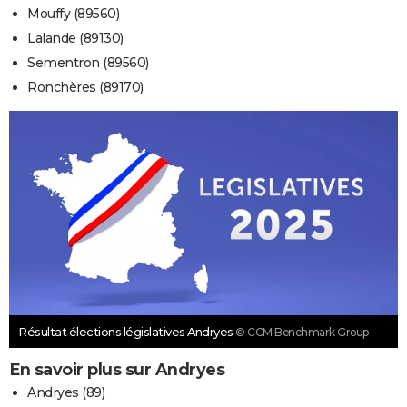
Mouffy (89560)
Lalande (89130)
Sementron (89560)
Ronchères (89170)
Résultat élections législatives Andryes
© CCM Benchmark Group
En savoir plus sur Andryes
Andryes (89)