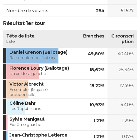
Nombre de votants
254
51 577
Résultat 1er tour
Tête de liste
Branches
Circonscri
Liste
ption
Daniel Grenon (Ballotage)
49,80%
40,40%
Rassemblement National
Florence Loury (Ballotage)
18,62%
25,34%
Union de la gauche
Victor Albrecht
18,22%
17,49%
Ensemble ! (Majorité
présidentielle)
Céline Bähr
10,93%
14,40%
Les Républicains
Sylvie Manigaut
1,21%
1,29%
Extrême gauche
Jean-Christophe Letierce
1,21%
1,07%