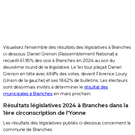
City break
Voyage de noces
Climat
Destinations
Voyage nature
Forum
+
PHOTO
GUIDES D'ACHAT
BONS PLANS
CARTE DE VOEUX
Visualisez l'ensemble des résultats des législatives à Branches
ci-dessous. Daniel Grenon (Rassemblement National) a
Carte Bonne année
Carte Pâques
Carte de Noël
Carte Saint-Valentin
Carte d'anniversaire
DICTIONNAIRE
recueilli 61.95% des voix à Branches en 2024, au soir du
deuxième round de la législative. Le 1er tour plaçait Daniel
Biographies
Expressions
Dictionnaire
Citations
Proverbes
PROGRAMME TV
Grenon en tête avec 49.8% des votes, devant Florence Loury
(Union de la gauche) et ses 18.62% de bulletins. Les électeurs
COPAINS D'AVANT
sont désormais invités à déterminer le
résultat des
Se connecter
Collèges
Universités
Service militaire
S'inscrire
Lycées
Primaires
Entreprises
Avis de recherche
AVIS DE DÉCÈS
municipales à Branches
en mars prochain.
Résultats législatives 2024 à Branches dans la
FORUM
1ère circonscription de l'Yonne
Lifestyle
Sport
Television
Cinema
Bricolage
Culture
Auto
Voyage
Les résultats des législatives publiés ci-dessous concernent la
commune de Branches.