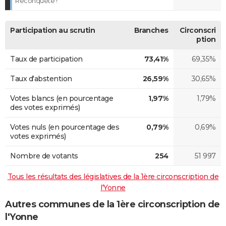
Reconquête !
Participation au scrutin
Branches
Circonscri
ption
Taux de participation
73,41%
69,35%
Taux d'abstention
26,59%
30,65%
Votes blancs (en pourcentage
1,97%
1,79%
des votes exprimés)
Votes nuls (en pourcentage des
0,79%
0,69%
votes exprimés)
Nombre de votants
254
51 997
Tous les résultats des législatives de la 1ère circonscription de
l'Yonne
Autres communes de la 1ère circonscription de
l'Yonne