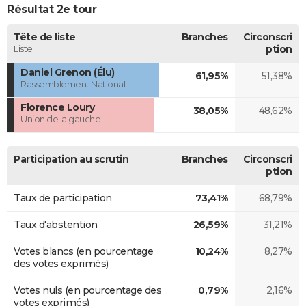
Résultat 2e tour
Tête de liste
Branches
Circonscri
Liste
ption
Daniel Grenon (Élu)
61,95%
51,38%
Rassemblement National
Florence Loury
38,05%
48,62%
Union de la gauche
Participation au scrutin
Branches
Circonscri
ption
Taux de participation
73,41%
68,79%
Taux d'abstention
26,59%
31,21%
Votes blancs (en pourcentage
10,24%
8,27%
des votes exprimés)
Votes nuls (en pourcentage des
0,79%
2,16%
votes exprimés)