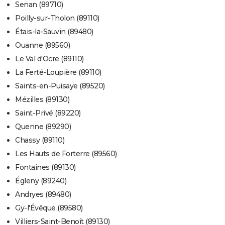
Senan (89710)
Poilly-sur-Tholon (89110)
Étais-la-Sauvin (89480)
Ouanne (89560)
Le Val d'Ocre (89110)
La Ferté-Loupière (89110)
Saints-en-Puisaye (89520)
Mézilles (89130)
Saint-Privé (89220)
Quenne (89290)
Chassy (89110)
Les Hauts de Forterre (89560)
Fontaines (89130)
Égleny (89240)
Andryes (89480)
Gy-l'Évêque (89580)
Villiers-Saint-Benoît (89130)