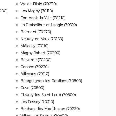
Vy-lès-Filain (70230)
400)
Les Magny (70110)
Fontenois-la-Ville (70210)
La Proiselière-et-Langle (70310)
Belmont (70270)
Neurey-en-Vaux (70160)
Mélecey (70110)
Magny-Jobert (70200)
Belverne (70400)
Cenans (70230)
Aillevans (70110)
Bourguignon-lès-Conflans (70800)
Cuve (70800)
Fleurey-lès-Saint-Loup (70800)
Les Fessey (70310)
Bouhans-lès-Montbozon (70230)
Villers-sur-Saulnot (70400)