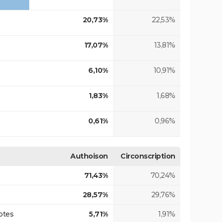
20,73%
22,53%
17,07%
13,81%
6,10%
10,91%
1,83%
1,68%
0,61%
0,96%
Authoison
Circonscription
71,43%
70,24%
28,57%
29,76%
otes
5,71%
1,91%