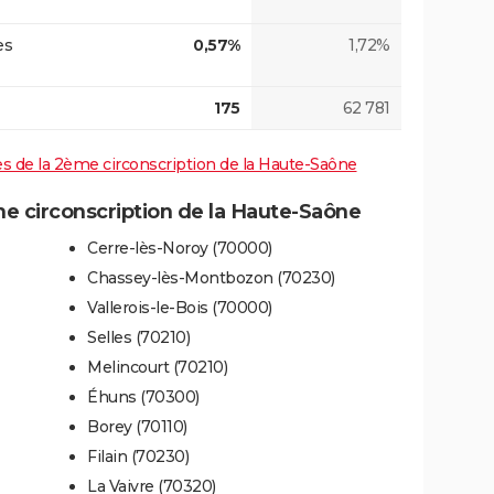
es
0,57%
1,72%
175
62 781
ives de la 2ème circonscription de la Haute-Saône
 circonscription de la Haute-Saône
Cerre-lès-Noroy (70000)
Chassey-lès-Montbozon (70230)
Vallerois-le-Bois (70000)
Selles (70210)
Melincourt (70210)
Éhuns (70300)
Borey (70110)
Filain (70230)
La Vaivre (70320)