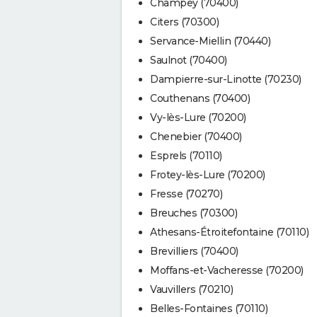
Champey (70400)
Citers (70300)
Servance-Miellin (70440)
Saulnot (70400)
Dampierre-sur-Linotte (70230)
Couthenans (70400)
Vy-lès-Lure (70200)
Chenebier (70400)
Esprels (70110)
Frotey-lès-Lure (70200)
Fresse (70270)
Breuches (70300)
Athesans-Étroitefontaine (70110)
Brevilliers (70400)
Moffans-et-Vacheresse (70200)
Vauvillers (70210)
Belles-Fontaines (70110)