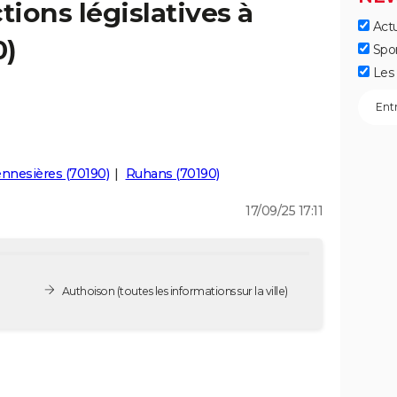
tions législatives à
Actu
0)
Spo
Les 
nnesières (70190)
Ruhans (70190)
17/09/25 17:11
Authoison
(toutes les informations sur la ville)