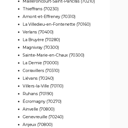
Mailleroncourt-Saint-Pancras (70210)
Thieffrans (70230)
Amont-et-Effreney (70310)
La Villedieu-en-Fontenette (70160)
Verlans (70400)
La Bruyère (70280)
Magnivray (70300)
Sainte-Marie-en-Chaux (70300)
La Demie (70000)
Corravillers (70310)
Liévans (70240)
Villers-la-Ville (70110)
Ruhans (70190)
Écromagny (70270)
Ainvelle (70800)
Genevreuille (70240)
Anjeux (70800)