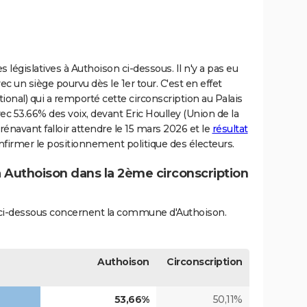
 législatives à Authoison ci-dessous. Il n'y a pas eu
 un siège pourvu dès le 1er tour. C'est en effet
al) qui a remporté cette circonscription au Palais
c 53.66% des voix, devant Eric Houlley (Union de la
orénavant falloir attendre le 15 mars 2026 et le
résultat
firmer le positionnement politique des électeurs.
à Authoison dans la 2ème circonscription
és ci-dessous concernent la commune d'Authoison.
Authoison
Circonscription
53,66%
50,11%