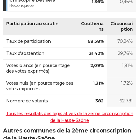
1,36%
0,96%
Reconquête !
Participation au scrutin
Couthena
Circonscri
ns
ption
Taux de participation
68,58%
70,24%
Taux d'abstention
31,42%
29,76%
Votes blancs (en pourcentage
2,09%
1,91%
des votes exprimés)
Votes nuls (en pourcentage des
1,31%
1,72%
votes exprimés)
Nombre de votants
382
62 781
Tous les résultats des législatives de la 2ème circonscription
de la Haute-Saône
Autres communes de la 2ème circonscription
de la Haute-Saône