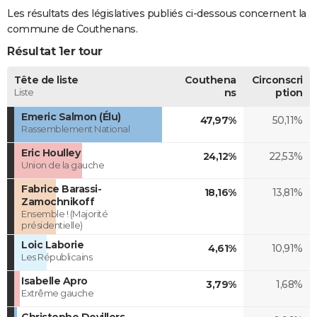
Les résultats des législatives publiés ci-dessous concernent la
commune de Couthenans.
Résultat 1er tour
Tête de liste
Couthena
Circonscri
Liste
ns
ption
Emeric Salmon (Élu)
47,97%
50,11%
Rassemblement National
Eric Houlley
24,12%
22,53%
Union de la gauche
Fabrice Barassi-
18,16%
13,81%
Zamochnikoff
Ensemble ! (Majorité
présidentielle)
Loic Laborie
4,61%
10,91%
Les Républicains
Isabelle Apro
3,79%
1,68%
Extrême gauche
Christophe Devillers