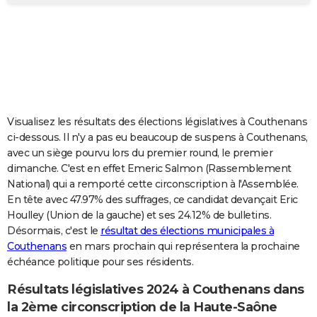
City break
Voyage de noces
Climat
Destinations
Voyage nature
Forum
+
PHOTO
GUIDES D'ACHAT
BONS PLANS
CARTE DE VOEUX
Visualisez les résultats des élections législatives à Couthenans
Carte Bonne année
Carte Pâques
Carte de Noël
Carte Saint-Valentin
Carte d'anniversaire
DICTIONNAIRE
ci-dessous. Il n'y a pas eu beaucoup de suspens à Couthenans,
avec un siège pourvu lors du premier round, le premier
Biographies
Expressions
Dictionnaire
Citations
Proverbes
PROGRAMME TV
dimanche. C'est en effet Emeric Salmon (Rassemblement
National) qui a remporté cette circonscription à l'Assemblée.
COPAINS D'AVANT
En tête avec 47.97% des suffrages, ce candidat devançait Eric
Houlley (Union de la gauche) et ses 24.12% de bulletins.
Se connecter
Collèges
Universités
Service militaire
S'inscrire
Lycées
Primaires
Entreprises
Avis de recherche
AVIS DE DÉCÈS
Désormais, c'est le
résultat des élections municipales à
Couthenans
en mars prochain qui représentera la prochaine
FORUM
échéance politique pour ses résidents.
Lifestyle
Sport
Television
Cinema
Bricolage
Culture
Auto
Voyage
Résultats législatives 2024 à Couthenans dans
la 2ème circonscription de la Haute-Saône