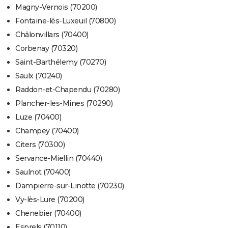
Magny-Vernois (70200)
Fontaine-lès-Luxeuil (70800)
Châlonvillars (70400)
Corbenay (70320)
Saint-Barthélemy (70270)
Saulx (70240)
Raddon-et-Chapendu (70280)
Plancher-les-Mines (70290)
Luze (70400)
Champey (70400)
Citers (70300)
Servance-Miellin (70440)
Saulnot (70400)
Dampierre-sur-Linotte (70230)
Vy-lès-Lure (70200)
Chenebier (70400)
Esprels (70110)