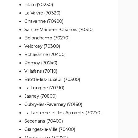
Filain (70230)
La Vaivre (70320)
Chavanne (70400)
Sainte-Marie-en-Chanois (70310)
Belonchamp (70270)
Velorcey (70300)
Échavanne (70400)
Pomoy (70240)
Villafans (70110)
Brotte-lès-Luxeuil (70300)
La Longine (70310)
Jasney (70800)
Cubry-lès-Faverney (70160)
La Lanterne-et-les-Armonts (70270)
Secenans (70400)
Granges-la-Ville (70400)
Montessaux (70270)