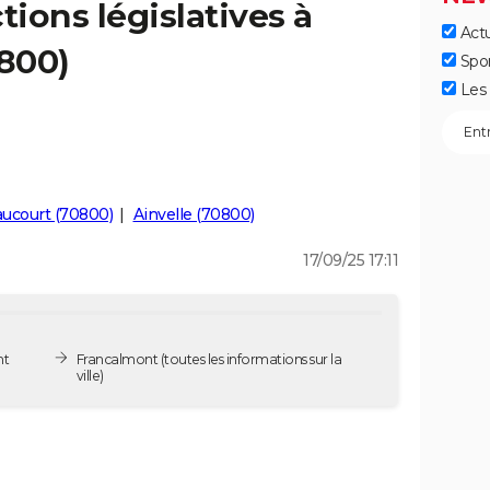
tions législatives à
Actu
800)
Spo
Les 
aucourt (70800)
Ainvelle (70800)
17/09/25 17:11
nt
Francalmont
(toutes les informations sur la
ville)