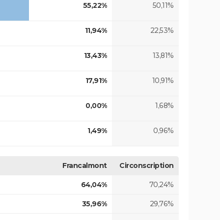
55,22%
50,11%
11,94%
22,53%
13,43%
13,81%
17,91%
10,91%
0,00%
1,68%
1,49%
0,96%
Francalmont
Circonscription
64,04%
70,24%
35,96%
29,76%