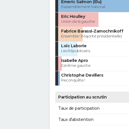
Emeric Salmon (Élu)
Rassemblement National
Eric Houlley
Union de la gauche
Fabrice Barassi-Zamochnikoff
Ensemble ! (Majorité présidentielle)
Loic Laborie
Les Républicains
Isabelle Apro
Extrême gauche
Christophe Devillers
Reconquête !
Participation au scrutin
Taux de participation
Taux d'abstention