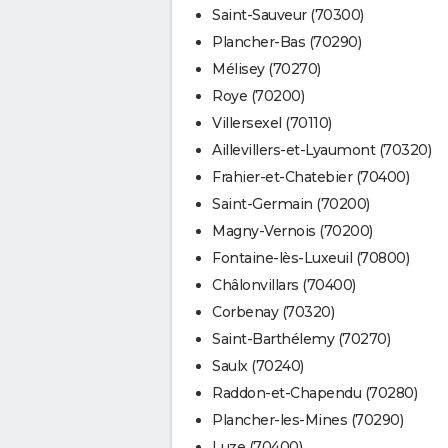
Saint-Sauveur (70300)
Plancher-Bas (70290)
Mélisey (70270)
Roye (70200)
Villersexel (70110)
Aillevillers-et-Lyaumont (70320)
Frahier-et-Chatebier (70400)
Saint-Germain (70200)
Magny-Vernois (70200)
Fontaine-lès-Luxeuil (70800)
Châlonvillars (70400)
Corbenay (70320)
Saint-Barthélemy (70270)
Saulx (70240)
Raddon-et-Chapendu (70280)
Plancher-les-Mines (70290)
Luze (70400)