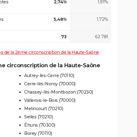
otes
2,74%
1,91%
es
5,48%
1,72%
73
62 781
ives de la 2ème circonscription de la Haute-Saône
 circonscription de la Haute-Saône
Autrey-lès-Cerre (70110)
Cerre-lès-Noroy (70000)
Chassey-lès-Montbozon (70230)
Vallerois-le-Bois (70000)
Melincourt (70210)
Selles (70210)
Éhuns (70300)
Borey (70110)