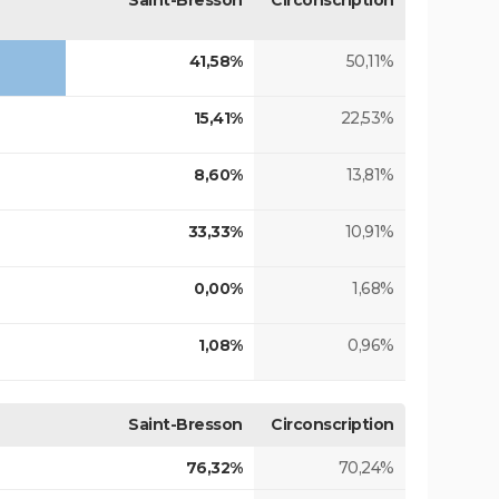
Saint-Bresson
Circonscription
41,58%
50,11%
15,41%
22,53%
8,60%
13,81%
33,33%
10,91%
0,00%
1,68%
1,08%
0,96%
Saint-Bresson
Circonscription
76,32%
70,24%