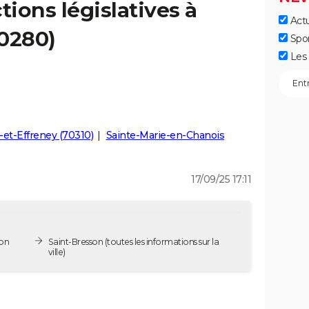
tions législatives à
Actu
70280)
Spo
Les 
et-Effreney (70310)
Sainte-Marie-en-Chanois
17/09/25 17:11
son
Saint-Bresson
(toutes les informations sur la
ville)