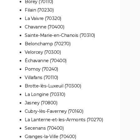
Borey (70110)
Filain (70230)
La Vaivre (70320)
Chavanne (70400)
Sainte-Marie-en-Chanois (70310)
Belonchamp (70270)
Velorcey (70300)
Échavanne (70400)
Pomoy (70240)
Villafans (70110)
Brotte-lès-Luxeuil (70300)
La Longine (70310)
Jasney (70800)
Cubry-lès-Faverney (70160)
La Lanterne-et-les-Armonts (70270)
Secenans (70400)
Granges-la-Ville (70400)