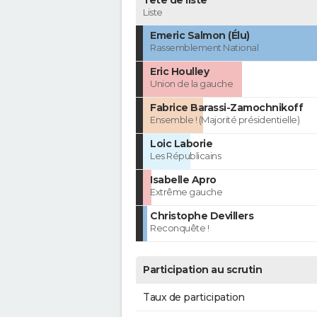
Tête de liste
Liste
Emeric Salmon (Élu)
Rassemblement National
Eric Houlley
Union de la gauche
Fabrice Barassi-Zamochnikoff
Ensemble ! (Majorité présidentielle)
Loic Laborie
Les Républicains
Isabelle Apro
Extrême gauche
Christophe Devillers
Reconquête !
Participation au scrutin
Taux de participation