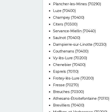
Plancher-les-Mines (70290)
Luze (70400)
Champey (70400)
Citers (70300)
Servance-Miellin (70440)
Saulnot (70400)
Dampierre-sur-Linotte (70230)
Couthenans (70400)
Vy-lès-Lure (70200)
Chenebier (70400)
Esprels (70110)
Frotey-lès-Lure (70200)
Fresse (70270)
Breuches (70300)
Athesans-Étroitefontaine (70110)
Brevilliers (70400)
Moffans-et-Vacheresse (70200)