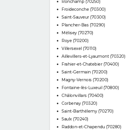
Ronchamp (70250)
Froideconche (70300)
Saint-Sauveur (70300)
Plancher-Bas (70290)
Mélisey (70270)
Roye (70200)
Villersexel (70110)
Aillevillers-et-Lyaumont (70320)
Frahier-et-Chatebier (70400)
Saint-Germain (70200)
Magny-Vernois (70200)
Fontaine-lès-Luxeuil (70800)
Châlonvillars (70400)
Corbenay (70320)
Saint-Barthélemy (70270)
Saulx (70240)
Raddon-et-Chapendu (70280)