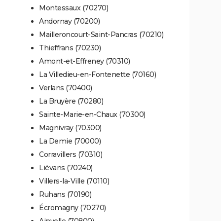
Montessaux (70270)
Andornay (70200)
Mailleroncourt-Saint-Pancras (70210)
Thieffrans (70230)
Amont-et-Effreney (70310)
La Villedieu-en-Fontenette (70160)
Verlans (70400)
La Bruyère (70280)
Sainte-Marie-en-Chaux (70300)
Magnivray (70300)
La Demie (70000)
Corravillers (70310)
Liévans (70240)
Villers-la-Ville (70110)
Ruhans (70190)
Écromagny (70270)
Ainvelle (70800)