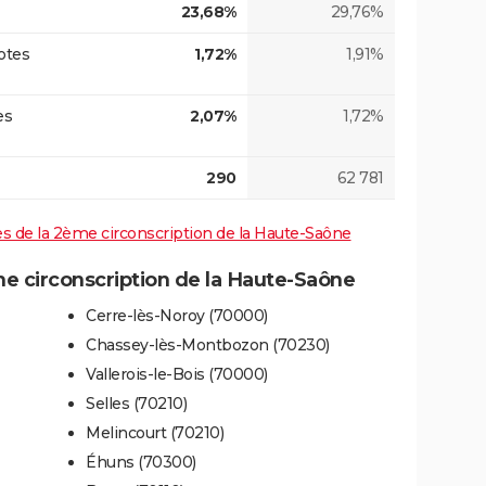
23,68%
29,76%
otes
1,72%
1,91%
es
2,07%
1,72%
290
62 781
ives de la 2ème circonscription de la Haute-Saône
 circonscription de la Haute-Saône
Cerre-lès-Noroy (70000)
Chassey-lès-Montbozon (70230)
Vallerois-le-Bois (70000)
Selles (70210)
Melincourt (70210)
Éhuns (70300)