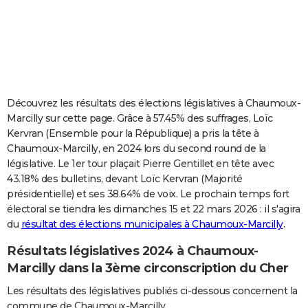
City break
Voyage de noces
Climat
Destinations
Voyage nature
Forum
+
PHOTO
GUIDES D'ACHAT
BONS PLANS
CARTE DE VOEUX
Découvrez les résultats des élections législatives à Chaumoux-
Marcilly sur cette page. Grâce à 57.45% des suffrages, Loïc
Carte Bonne année
Carte Pâques
Carte de Noël
Carte Saint-Valentin
Carte d'anniversaire
DICTIONNAIRE
Kervran (Ensemble pour la République) a pris la tête à
Chaumoux-Marcilly, en 2024 lors du second round de la
Biographies
Expressions
Dictionnaire
Citations
Proverbes
PROGRAMME TV
législative. Le 1er tour plaçait Pierre Gentillet en tête avec
43.18% des bulletins, devant Loïc Kervran (Majorité
COPAINS D'AVANT
présidentielle) et ses 38.64% de voix. Le prochain temps fort
électoral se tiendra les dimanches 15 et 22 mars 2026 : il s'agira
Se connecter
Collèges
Universités
Service militaire
S'inscrire
Lycées
Primaires
Entreprises
Avis de recherche
AVIS DE DÉCÈS
du
résultat des élections municipales à Chaumoux-Marcilly
.
FORUM
Résultats législatives 2024 à Chaumoux-
Lifestyle
Sport
Television
Cinema
Bricolage
Culture
Auto
Voyage
Marcilly dans la 3ème circonscription du Cher
Les résultats des législatives publiés ci-dessous concernent la
commune de Chaumoux-Marcilly.