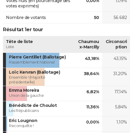
Votes nuls (en pourcentage des
0,00%
1,09%
votes exprimés)
Nombre de votants
50
56 682
Résultat 1er tour
Tête de liste
Chaumou
Circonscri
Liste
x-Marcilly
ption
Pierre Gentillet (Ballotage)
43,18%
43,15%
Rassemblement National
Loïc Kervran (Ballotage)
38,64%
31,20%
Ensemble ! (Majorité
présidentielle)
Emma Moreira
6,82%
17,14%
Union de la gauche
Bénédicte de Choulot
11,36%
5,84%
Les Républicains
Eric Lougnon
0,00%
1,10%
Reconquête !