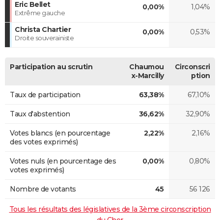
Eric Bellet
0,00%
1,04%
Extrême gauche
Christa Chartier
0,00%
0,53%
Droite souverainiste
Participation au scrutin
Chaumou
Circonscri
x-Marcilly
ption
Taux de participation
63,38%
67,10%
Taux d'abstention
36,62%
32,90%
Votes blancs (en pourcentage
2,22%
2,16%
des votes exprimés)
Votes nuls (en pourcentage des
0,00%
0,80%
votes exprimés)
Nombre de votants
45
56 126
Tous les résultats des législatives de la 3ème circonscription
du Cher