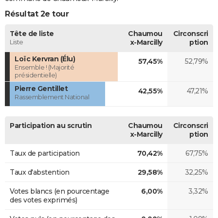
Résultat 2e tour
Tête de liste
Chaumou
Circonscri
Liste
x-Marcilly
ption
Loïc Kervran (Élu)
57,45%
52,79%
Ensemble ! (Majorité
présidentielle)
Pierre Gentillet
42,55%
47,21%
Rassemblement National
Participation au scrutin
Chaumou
Circonscri
x-Marcilly
ption
Taux de participation
70,42%
67,75%
Taux d'abstention
29,58%
32,25%
Votes blancs (en pourcentage
6,00%
3,32%
des votes exprimés)