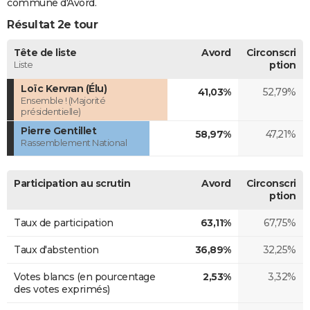
commune d'Avord.
Résultat 2e tour
Tête de liste
Avord
Circonscri
Liste
ption
Loïc Kervran (Élu)
41,03%
52,79%
Ensemble ! (Majorité
présidentielle)
Pierre Gentillet
58,97%
47,21%
Rassemblement National
Participation au scrutin
Avord
Circonscri
ption
Taux de participation
63,11%
67,75%
Taux d'abstention
36,89%
32,25%
Votes blancs (en pourcentage
2,53%
3,32%
des votes exprimés)