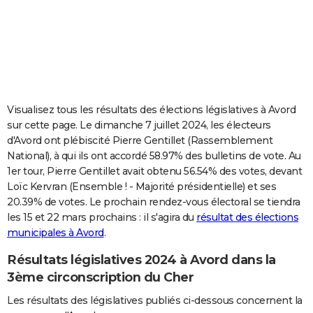
City break
Voyage de noces
Climat
Destinations
Voyage nature
Forum
+
PHOTO
GUIDES D'ACHAT
BONS PLANS
CARTE DE VOEUX
Visualisez tous les résultats des élections législatives à Avord
sur cette page. Le dimanche 7 juillet 2024, les électeurs
Carte Bonne année
Carte Pâques
Carte de Noël
Carte Saint-Valentin
Carte d'anniversaire
DICTIONNAIRE
d'Avord ont plébiscité Pierre Gentillet (Rassemblement
National), à qui ils ont accordé 58.97% des bulletins de vote. Au
Biographies
Expressions
Dictionnaire
Citations
Proverbes
PROGRAMME TV
1er tour, Pierre Gentillet avait obtenu 56.54% des votes, devant
Loïc Kervran (Ensemble ! - Majorité présidentielle) et ses
COPAINS D'AVANT
20.39% de votes. Le prochain rendez-vous électoral se tiendra
Se connecter
Collèges
Universités
Service militaire
S'inscrire
Lycées
Primaires
Entreprises
Avis de recherche
AVIS DE DÉCÈS
les 15 et 22 mars prochains : il s'agira du
résultat des élections
municipales à Avord
.
FORUM
Résultats législatives 2024 à Avord dans la
Lifestyle
Sport
Television
Cinema
Bricolage
Culture
Auto
Voyage
3ème circonscription du Cher
Les résultats des législatives publiés ci-dessous concernent la