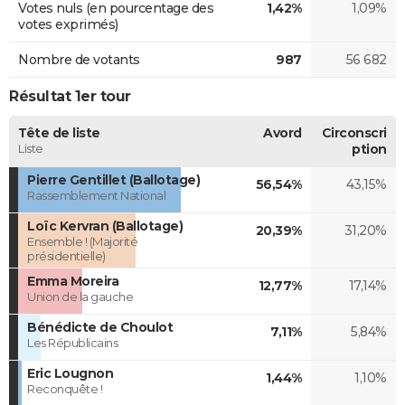
Votes nuls (en pourcentage des
1,42%
1,09%
votes exprimés)
Nombre de votants
987
56 682
Résultat 1er tour
Tête de liste
Avord
Circonscri
Liste
ption
Pierre Gentillet (Ballotage)
56,54%
43,15%
Rassemblement National
Loïc Kervran (Ballotage)
20,39%
31,20%
Ensemble ! (Majorité
présidentielle)
Emma Moreira
12,77%
17,14%
Union de la gauche
Bénédicte de Choulot
7,11%
5,84%
Les Républicains
Eric Lougnon
1,44%
1,10%
Reconquête !