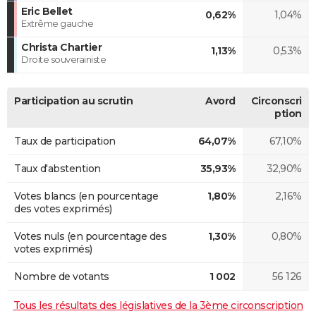
Eric Bellet
0,62%
1,04%
Extrême gauche
Christa Chartier
1,13%
0,53%
Droite souverainiste
Participation au scrutin
Avord
Circonscri
ption
Taux de participation
64,07%
67,10%
Taux d'abstention
35,93%
32,90%
Votes blancs (en pourcentage
1,80%
2,16%
des votes exprimés)
Votes nuls (en pourcentage des
1,30%
0,80%
votes exprimés)
Nombre de votants
1 002
56 126
Tous les résultats des législatives de la 3ème circonscription