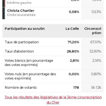
Extrême gauche
Christa Chartier
0,58%
0,53%
Droite souverainiste
Participation au scrutin
La Celle
Circonscri
ption
Taux de participation
71,20%
67,10%
Taux d'abstention
28,80%
32,90%
Votes blancs (en pourcentage
2,81%
2,16%
des votes exprimés)
Votes nuls (en pourcentage des
0,00%
0,80%
votes exprimés)
Nombre de votants
178
56 126
Tous les résultats des législatives de la 3ème circonscription
du Cher