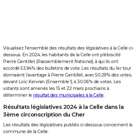
City break
Voyage de noces
Climat
Destinations
Voyage nature
Forum
+
PHOTO
GUIDES D'ACHAT
BONS PLANS
CARTE DE VOEUX
Visualisez l'ensemble des résultats des législatives à la Celle ci-
dessous. En 2024, les habitants de la Celle ont plébiscité
Carte Bonne année
Carte Pâques
Carte de Noël
Carte Saint-Valentin
Carte d'anniversaire
DICTIONNAIRE
Pierre Gentillet (Rassemblement National), à qui ils ont
accordé 53.94% des bulletins de vote. Les résultats du 1er tour
Biographies
Expressions
Dictionnaire
Citations
Proverbes
PROGRAMME TV
donnaient l’avantage à Pierre Gentillet, avec 50.29% des votes,
devant Loïc Kervran (Ensemble !), à 30.06% de votes. Les
COPAINS D'AVANT
votants sont amenés les 15 et 22 mars prochains à
Se connecter
Collèges
Universités
Service militaire
S'inscrire
Lycées
Primaires
Entreprises
Avis de recherche
AVIS DE DÉCÈS
déterminer le
résultat des municipales à la Celle
.
Résultats législatives 2024 à la Celle dans la
FORUM
3ème circonscription du Cher
Lifestyle
Sport
Television
Cinema
Bricolage
Culture
Auto
Voyage
Les résultats des législatives publiés ci-dessous concernent la
commune de la Celle.