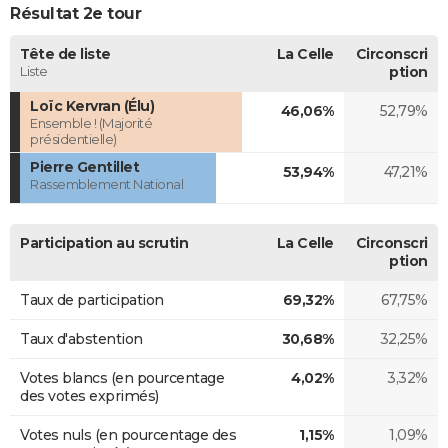
Résultat 2e tour
Tête de liste
La Celle
Circonscri
Liste
ption
Loïc Kervran (Élu)
46,06%
52,79%
Ensemble ! (Majorité
présidentielle)
Pierre Gentillet
53,94%
47,21%
Rassemblement National
Participation au scrutin
La Celle
Circonscri
ption
Taux de participation
69,32%
67,75%
Taux d'abstention
30,68%
32,25%
Votes blancs (en pourcentage
4,02%
3,32%
des votes exprimés)
Votes nuls (en pourcentage des
1,15%
1,09%