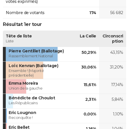
votes exprimés)
Nombre de votants
174
56 682
Résultat 1er tour
Tête de liste
La Celle
Circonscri
Liste
ption
Pierre Gentillet (Ballotage)
50,29%
43,15%
Rassemblement National
Loïc Kervran (Ballotage)
30,06%
31,20%
Ensemble ! (Majorité
présidentielle)
Emma Moreira
15,61%
17,14%
Union de la gauche
Bénédicte de Choulot
2,31%
5,84%
Les Républicains
Eric Lougnon
0,00%
1,10%
Reconquête !
Eric Bellet
1,16%
1,04%