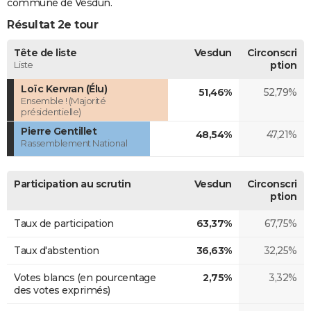
commune de Vesdun.
Résultat 2e tour
Tête de liste
Vesdun
Circonscri
Liste
ption
Loïc Kervran (Élu)
51,46%
52,79%
Ensemble ! (Majorité
présidentielle)
Pierre Gentillet
48,54%
47,21%
Rassemblement National
Participation au scrutin
Vesdun
Circonscri
ption
Taux de participation
63,37%
67,75%
Taux d'abstention
36,63%
32,25%
Votes blancs (en pourcentage
2,75%
3,32%
des votes exprimés)