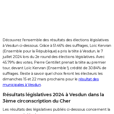
City break
Voyage de noces
Climat
Destinations
Voyage nature
Forum
+
PHOTO
GUIDES D'ACHAT
BONS PLANS
CARTE DE VOEUX
Découvrez l'ensemble des résultats des élections législatives
à Vesdun ci-dessous. Grâce à 51.46% des suffrages, Loïc Kervran
Carte Bonne année
Carte Pâques
Carte de Noël
Carte Saint-Valentin
Carte d'anniversaire
DICTIONNAIRE
(Ensemble pour la République) a pris la tête à Vesdun, le 7
juillet 2024 lors du 2e round des élections législatives. Avec
Biographies
Expressions
Dictionnaire
Citations
Proverbes
PROGRAMME TV
45.79% des votes, Pierre Gentillet prenait la tête au premier
tour, devant Loïc Kervran (Ensemble !), crédité de 30.84% de
COPAINS D'AVANT
suffrages. Reste à savoir quel choix feront les électeurs les
Se connecter
Collèges
Universités
Service militaire
S'inscrire
Lycées
Primaires
Entreprises
Avis de recherche
AVIS DE DÉCÈS
dimanches 15 et 22 mars prochains pour le
résultat des
municipales à Vesdun
.
FORUM
Résultats législatives 2024 à Vesdun dans la
Lifestyle
Sport
Television
Cinema
Bricolage
Culture
Auto
Voyage
3ème circonscription du Cher
Les résultats des législatives publiés ci-dessous concernent la