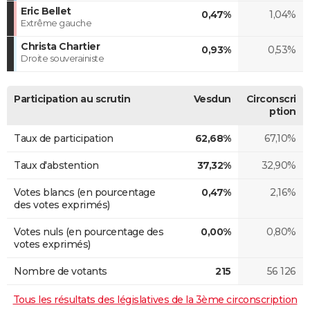
Eric Bellet
0,47%
1,04%
Extrême gauche
Christa Chartier
0,93%
0,53%
Droite souverainiste
Participation au scrutin
Vesdun
Circonscri
ption
Taux de participation
62,68%
67,10%
Taux d'abstention
37,32%
32,90%
Votes blancs (en pourcentage
0,47%
2,16%
des votes exprimés)
Votes nuls (en pourcentage des
0,00%
0,80%
votes exprimés)
Nombre de votants
215
56 126
Tous les résultats des législatives de la 3ème circonscription