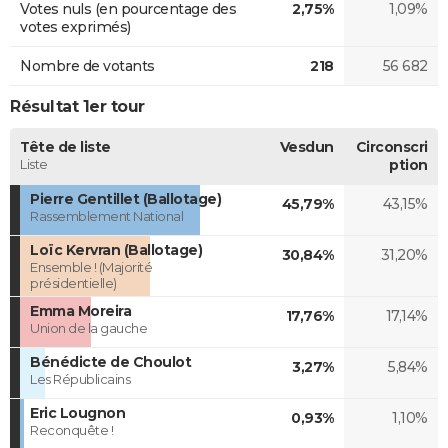
Votes nuls (en pourcentage des
2,75%
1,09%
votes exprimés)
Nombre de votants
218
56 682
Résultat 1er tour
Tête de liste
Vesdun
Circonscri
Liste
ption
Pierre Gentillet (Ballotage)
45,79%
43,15%
Rassemblement National
Loïc Kervran (Ballotage)
30,84%
31,20%
Ensemble ! (Majorité
présidentielle)
Emma Moreira
17,76%
17,14%
Union de la gauche
Bénédicte de Choulot
3,27%
5,84%
Les Républicains
Eric Lougnon
0,93%
1,10%
Reconquête !