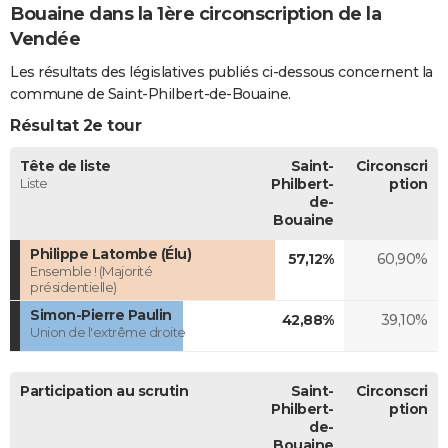
Bouaine dans la 1ère circonscription de la
Vendée
Les résultats des législatives publiés ci-dessous concernent la
commune de Saint-Philbert-de-Bouaine.
Résultat 2e tour
Tête de liste
Saint-
Circonscri
Liste
Philbert-
ption
de-
Bouaine
Philippe Latombe (Élu)
57,12%
60,90%
Ensemble ! (Majorité
présidentielle)
Simon-Pierre Paulin
42,88%
39,10%
Union de l'extrême droite
Participation au scrutin
Saint-
Circonscri
Philbert-
ption
de-
Bouaine