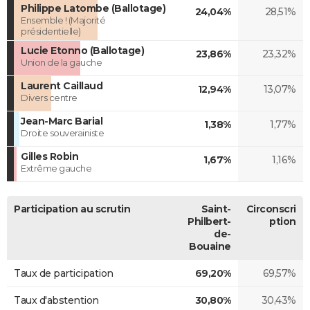
Philippe Latombe (Ballotage)
24,04%
28,51%
Ensemble ! (Majorité
présidentielle)
Lucie Etonno (Ballotage)
23,86%
23,32%
Union de la gauche
Laurent Caillaud
12,94%
13,07%
Divers centre
Jean-Marc Barial
1,38%
1,77%
Droite souverainiste
Gilles Robin
1,67%
1,16%
Extrême gauche
Participation au scrutin
Saint-
Circonscri
Philbert-
ption
de-
Bouaine
Taux de participation
69,20%
69,57%
Taux d'abstention
30,80%
30,43%