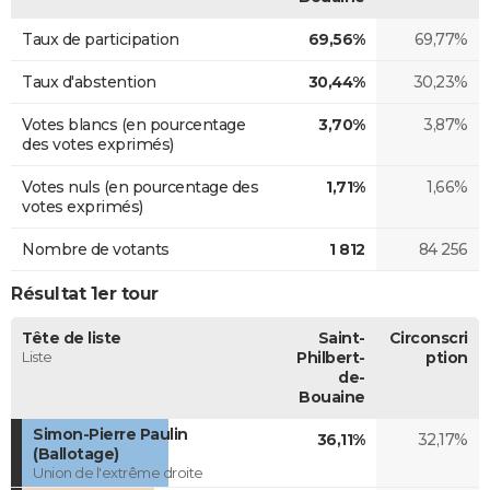
Taux de participation
69,56%
69,77%
Taux d'abstention
30,44%
30,23%
Votes blancs (en pourcentage
3,70%
3,87%
des votes exprimés)
Votes nuls (en pourcentage des
1,71%
1,66%
votes exprimés)
Nombre de votants
1 812
84 256
Résultat 1er tour
Tête de liste
Saint-
Circonscri
Liste
Philbert-
ption
de-
Bouaine
Simon-Pierre Paulin
36,11%
32,17%
(Ballotage)
Union de l'extrême droite