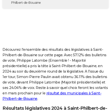
Philbert-de-Bouaine
City break
Voyage de noces
Climat
Destinations
Voyage nature
Forum
+
PHOTO
GUIDES D'ACHAT
BONS PLANS
CARTE DE VOEUX
Carte Bonne année
Carte Pâques
Carte de Noël
Carte Saint-Valentin
Carte d'anniversaire
DICTIONNAIRE
Découvrez l'ensemble des résultats des législatives à Saint-
Philbert-de-Bouaine sur cette page. Avec 57.12% des bulletins
Biographies
Expressions
Dictionnaire
Citations
Proverbes
PROGRAMME TV
de vote, Philippe Latombe (Ensemble ! - Majorité
présidentielle) a pris la tête à Saint-Philbert-de-Bouaine, en
COPAINS D'AVANT
2024 au soir du deuxième round de la législative. A l'issue du
Se connecter
Collèges
Universités
Service militaire
S'inscrire
Lycées
Primaires
Entreprises
Avis de recherche
AVIS DE DÉCÈS
1er tour, Simon-Pierre Paulin avait obtenu 36.11% des bulletins
de vote, devant Philippe Latombe (Majorité présidentielle) et
FORUM
ses 24.04% de voix. Reste à savoir quel choix feront les votants
en mars prochain pour le
résultat des municipales à Saint-
Lifestyle
Sport
Television
Cinema
Bricolage
Culture
Auto
Voyage
Philbert-de-Bouaine
.
Résultats législatives 2024 à Saint-Philbert-de-