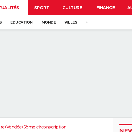
TUALITÉS
SPORT
CULTURE
FINANCE
A
S
EDUCATION
MONDE
VILLES
+
ire
Vendée
5ème circonscription
NEW