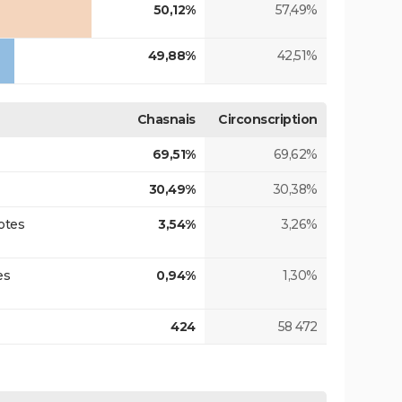
50,12%
57,49%
49,88%
42,51%
Chasnais
Circonscription
69,51%
69,62%
30,49%
30,38%
otes
3,54%
3,26%
es
0,94%
1,30%
424
58 472