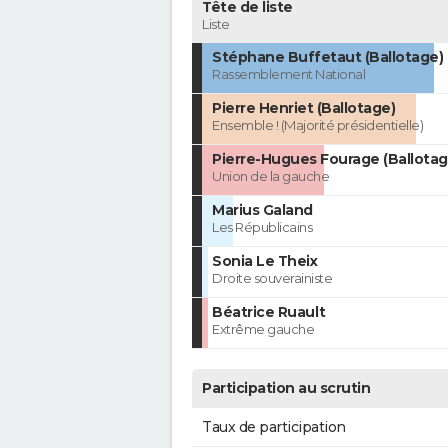
Tête de liste
Liste
Stéphane Buffetaut (Ballotage)
Rassemblement National
Pierre Henriet (Ballotage)
Ensemble ! (Majorité présidentielle)
Pierre-Hugues Fourage (Ballotag
Union de la gauche
Marius Galand
Les Républicains
Sonia Le Theix
Droite souverainiste
Béatrice Ruault
Extrême gauche
Participation au scrutin
Taux de participation