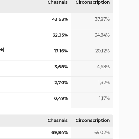
Chasnais
Circonscription
43,63%
37,87%
32,35%
34,84%
e)
17,16%
20,12%
3,68%
4,68%
2,70%
1,32%
0,49%
1,17%
Chasnais
Circonscription
69,84%
69,02%