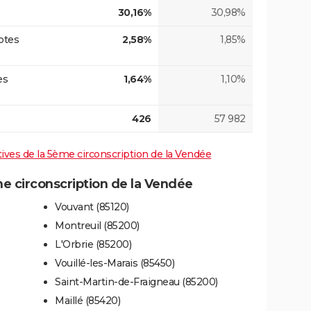
30,16%
30,98%
otes
2,58%
1,85%
es
1,64%
1,10%
426
57 982
atives de la 5ème circonscription de la Vendée
 circonscription de la Vendée
Vouvant (85120)
Montreuil (85200)
L'Orbrie (85200)
Vouillé-les-Marais (85450)
Saint-Martin-de-Fraigneau (85200)
Maillé (85420)