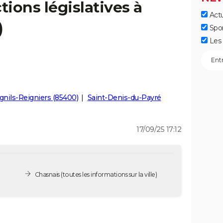
tions législatives à
Actu
)
Spo
Les 
nils-Reigniers (85400)
Saint-Denis-du-Payré
17/09/25 17:12
Chasnais
(toutes les informations sur la ville)