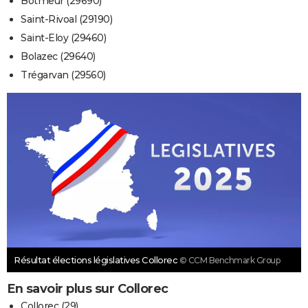
Botmeur (29690)
Saint-Rivoal (29190)
Saint-Eloy (29460)
Bolazec (29640)
Trégarvan (29560)
Résultat élections législatives Collorec
© CCM Benchmark Group
En savoir plus sur Collorec
Collorec (29)