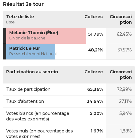
Résultat 2e tour
Tête de liste
Collorec
Circonscri
Liste
ption
Mélanie Thomin (Élue)
51,79%
62,43%
Union de la gauche
Patrick Le Fur
48,21%
37,57%
Rassemblement National
Participation au scrutin
Collorec
Circonscri
ption
Taux de participation
65,36%
72,89%
Taux d'abstention
34,64%
27,11%
Votes blancs (en pourcentage
5,00%
5,94%
des votes exprimés)
Votes nuls (en pourcentage des
1,67%
1,88%
votes exprimés)