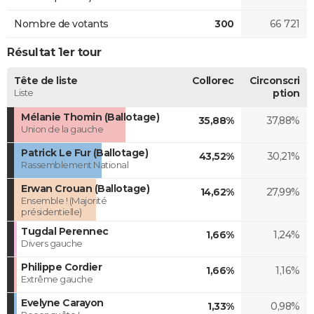
Nombre de votants
300
66 721
Résultat 1er tour
Tête de liste
Collorec
Circonscri
Liste
ption
Mélanie Thomin (Ballotage)
35,88%
37,88%
Union de la gauche
Patrick Le Fur (Ballotage)
43,52%
30,21%
Rassemblement National
Erwan Crouan (Ballotage)
14,62%
27,99%
Ensemble ! (Majorité
présidentielle)
Tugdal Perennec
1,66%
1,24%
Divers gauche
Philippe Cordier
1,66%
1,16%
Extrême gauche
Evelyne Carayon
1,33%
0,98%