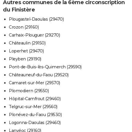
Autres communes de la 6ème circonscription
du Finistère
Plougastel-Daoulas (29470)
Crozon (29160)
Carhaix-Plouguer (29270)
Châteaulin (29150)
Loperhet (29470)
Pleyben (29190)
Pont-de-Buis-lès-Quimerch (29590)
Châteauneuf-du-Faou (29520)
Camaret-sur-Mer (29570)
Plomodiern (29550)
Hôpital-Camfrout (29460)
Telgruc-sur-Mer (29560)
Plonévez-du-Faou (29530)
Logonna-Daoulas (29460)
Lanvéoc (29160)