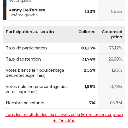
Reconquête !
Kenny Delferriere
1,33%
0,55%
Extrême gauche
Participation au scrutin
Collorec
Circonscri
ption
Taux de participation
68,26%
73,12%
Taux d'abstention
31,74%
26,88%
Votes blancs (en pourcentage
2,55%
1,93%
des votes exprimés)
Votes nuls (en pourcentage des
1,59%
0,78%
votes exprimés)
Nombre de votants
314
66 931
Tous les résultats des législatives de la 6ème circonscription
du Finistère