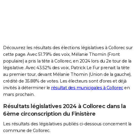
City break
Voyage de noces
Climat
Destinations
Voyage nature
Forum
+
PHOTO
GUIDES D'ACHAT
BONS PLANS
CARTE DE VOEUX
Découvrez les résultats des élections législatives à Collorec sur
cette page. Avec 51.79% des voix, Mélanie Thomin (Front
Carte Bonne année
Carte Pâques
Carte de Noël
Carte Saint-Valentin
Carte d'anniversaire
DICTIONNAIRE
populaire) a pris la tête à Collorec, en 2024 lors du 2e tour de la
législative. Avec 43.52% des voix, Patrick Le Fur prenait la tête
Biographies
Expressions
Dictionnaire
Citations
Proverbes
PROGRAMME TV
au premier tour, devant Mélanie Thomin (Union de la gauche),
crédité de 35.88% de votes. Les électeurs sont d'ores et déjà
COPAINS D'AVANT
invités à déterminer le
résultat des municipales à Collorec
en
Se connecter
Collèges
Universités
Service militaire
S'inscrire
Lycées
Primaires
Entreprises
Avis de recherche
AVIS DE DÉCÈS
mars prochain.
Résultats législatives 2024 à Collorec dans la
FORUM
6ème circonscription du Finistère
Lifestyle
Sport
Television
Cinema
Bricolage
Culture
Auto
Voyage
Les résultats des législatives publiés ci-dessous concernent la
commune de Collorec.