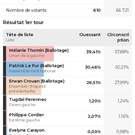
Nombre de votants
610
66 721
Résultat 1er tour
Tête de liste
Ouessant
Circonscri
Liste
ption
Mélanie Thomin (Ballotage)
39,41%
37,88%
Union de la gauche
Patrick Le Fur (Ballotage)
30,46%
30,21%
Rassemblement National
Erwan Crouan (Ballotage)
26,51%
27,99%
Ensemble ! (Majorité
présidentielle)
Tugdal Perennec
1,20%
1,24%
Divers gauche
Philippe Cordier
2,07%
1,16%
Extrême gauche
Evelyne Carayon
0,00%
0,98%