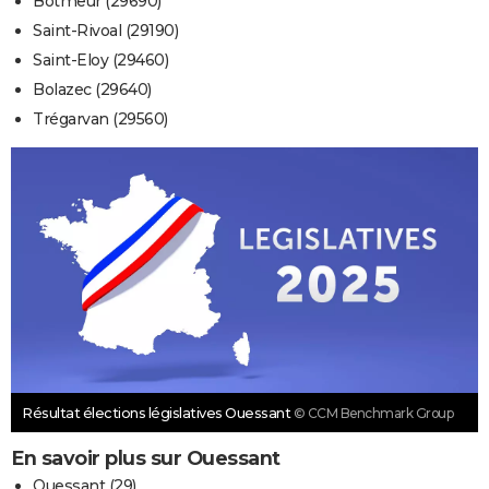
Botmeur (29690)
Saint-Rivoal (29190)
Saint-Eloy (29460)
Bolazec (29640)
Trégarvan (29560)
Résultat élections législatives Ouessant
© CCM Benchmark Group
En savoir plus sur Ouessant
Ouessant (29)