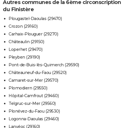
Autres communes de la 6ème circonscription
du Finistère
Plougastel-Daoulas (29470)
Crozon (29160)
Carhaix-Plouguer (29270)
Châteaulin (29150)
Loperhet (29470)
Pleyben (29190)
Pont-de-Buis-lès-Quimerch (29590)
Châteauneuf-du-Faou (29520)
Camaret-sur-Mer (29570)
Plomodiern (29550)
Hôpital-Camfrout (29460)
Telgruc-sur-Mer (29560)
Plonévez-du-Faou (29530)
Logonna-Daoulas (29460)
Lanvéoc (29160)