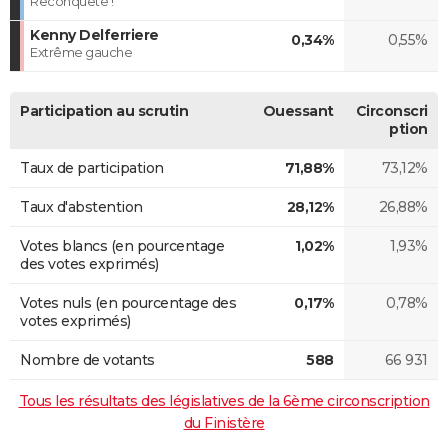
Reconquête !
Kenny Delferriere
0,34%
0,55%
Extrême gauche
Participation au scrutin
Ouessant
Circonscri
ption
Taux de participation
71,88%
73,12%
Taux d'abstention
28,12%
26,88%
Votes blancs (en pourcentage
1,02%
1,93%
des votes exprimés)
Votes nuls (en pourcentage des
0,17%
0,78%
votes exprimés)
Nombre de votants
588
66 931
Tous les résultats des législatives de la 6ème circonscription
du Finistère