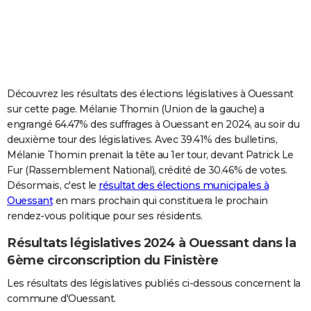
City break
Voyage de noces
Climat
Destinations
Voyage nature
Forum
+
PHOTO
GUIDES D'ACHAT
BONS PLANS
Découvrez les résultats des élections législatives à Ouessant
CARTE DE VOEUX
sur cette page. Mélanie Thomin (Union de la gauche) a
engrangé 64.47% des suffrages à Ouessant en 2024, au soir du
Carte Bonne année
Carte Pâques
Carte de Noël
Carte Saint-Valentin
Carte d'anniversaire
DICTIONNAIRE
deuxième tour des législatives. Avec 39.41% des bulletins,
Mélanie Thomin prenait la tête au 1er tour, devant Patrick Le
Biographies
Expressions
Dictionnaire
Citations
Proverbes
PROGRAMME TV
Fur (Rassemblement National), crédité de 30.46% de votes.
Désormais, c'est le
résultat des élections municipales à
COPAINS D'AVANT
Ouessant
en mars prochain qui constituera le prochain
Se connecter
Collèges
Universités
Service militaire
S'inscrire
Lycées
Primaires
Entreprises
Avis de recherche
AVIS DE DÉCÈS
rendez-vous politique pour ses résidents.
Résultats législatives 2024 à Ouessant dans la
FORUM
6ème circonscription du Finistère
Lifestyle
Sport
Television
Cinema
Bricolage
Culture
Auto
Voyage
Les résultats des législatives publiés ci-dessous concernent la
commune d'Ouessant.