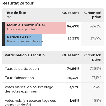
Résultat 2e tour
Tête de liste
Ouessant
Circonscri
Liste
ption
Mélanie Thomin (Élue)
64,47%
62,43%
Union de la gauche
Patrick Le Fur
35,53%
37,57%
Rassemblement National
Participation au scrutin
Ouessant
Circonscri
ption
Taux de participation
74,66%
72,89%
Taux d'abstention
25,34%
27,11%
Votes blancs (en pourcentage
3,93%
5,94%
des votes exprimés)
Votes nuls (en pourcentage des
1,48%
1,88%
votes exprimés)