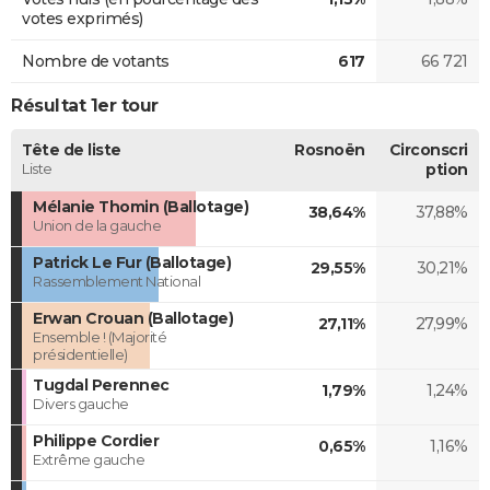
votes exprimés)
Nombre de votants
617
66 721
Résultat 1er tour
Tête de liste
Rosnoën
Circonscri
Liste
ption
Mélanie Thomin (Ballotage)
38,64%
37,88%
Union de la gauche
Patrick Le Fur (Ballotage)
29,55%
30,21%
Rassemblement National
Erwan Crouan (Ballotage)
27,11%
27,99%
Ensemble ! (Majorité
présidentielle)
Tugdal Perennec
1,79%
1,24%
Divers gauche
Philippe Cordier
0,65%
1,16%
Extrême gauche