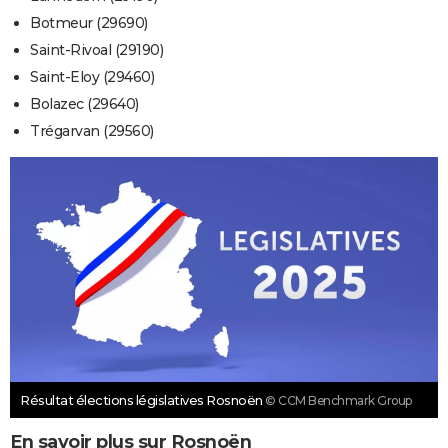
Botmeur (29690)
Saint-Rivoal (29190)
Saint-Eloy (29460)
Bolazec (29640)
Trégarvan (29560)
Résultat élections législatives Rosnoën
© CCM Benchmark Group
En savoir plus sur Rosnoën