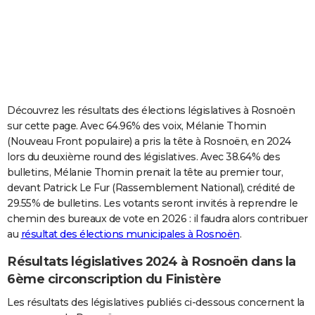
City break
Voyage de noces
Climat
Destinations
Voyage nature
Forum
+
PHOTO
GUIDES D'ACHAT
BONS PLANS
CARTE DE VOEUX
Découvrez les résultats des élections législatives à Rosnoën
sur cette page. Avec 64.96% des voix, Mélanie Thomin
Carte Bonne année
Carte Pâques
Carte de Noël
Carte Saint-Valentin
Carte d'anniversaire
DICTIONNAIRE
(Nouveau Front populaire) a pris la tête à Rosnoën, en 2024
lors du deuxième round des législatives. Avec 38.64% des
Biographies
Expressions
Dictionnaire
Citations
Proverbes
PROGRAMME TV
bulletins, Mélanie Thomin prenait la tête au premier tour,
devant Patrick Le Fur (Rassemblement National), crédité de
COPAINS D'AVANT
29.55% de bulletins. Les votants seront invités à reprendre le
Se connecter
Collèges
Universités
Service militaire
S'inscrire
Lycées
Primaires
Entreprises
Avis de recherche
AVIS DE DÉCÈS
chemin des bureaux de vote en 2026 : il faudra alors contribuer
au
résultat des élections municipales à Rosnoën
.
FORUM
Résultats législatives 2024 à Rosnoën dans la
Lifestyle
Sport
Television
Cinema
Bricolage
Culture
Auto
Voyage
6ème circonscription du Finistère
Les résultats des législatives publiés ci-dessous concernent la