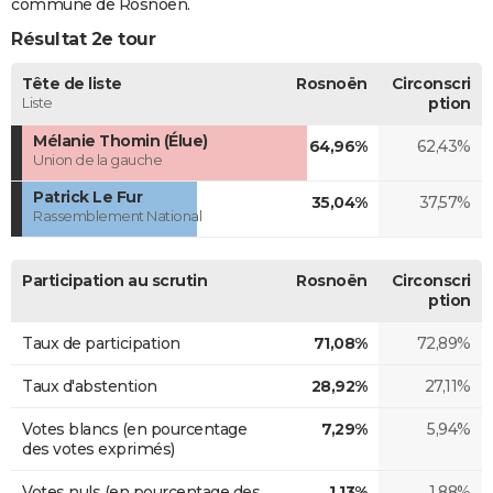
commune de Rosnoën.
Résultat 2e tour
Tête de liste
Rosnoën
Circonscri
Liste
ption
Mélanie Thomin (Élue)
64,96%
62,43%
Union de la gauche
Patrick Le Fur
35,04%
37,57%
Rassemblement National
Participation au scrutin
Rosnoën
Circonscri
ption
Taux de participation
71,08%
72,89%
Taux d'abstention
28,92%
27,11%
Votes blancs (en pourcentage
7,29%
5,94%
des votes exprimés)
Votes nuls (en pourcentage des
1,13%
1,88%