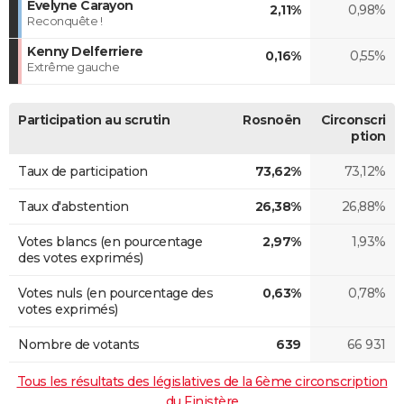
Evelyne Carayon
2,11%
0,98%
Reconquête !
Kenny Delferriere
0,16%
0,55%
Extrême gauche
Participation au scrutin
Rosnoën
Circonscri
ption
Taux de participation
73,62%
73,12%
Taux d'abstention
26,38%
26,88%
Votes blancs (en pourcentage
2,97%
1,93%
des votes exprimés)
Votes nuls (en pourcentage des
0,63%
0,78%
votes exprimés)
Nombre de votants
639
66 931
Tous les résultats des législatives de la 6ème circonscription
du Finistère