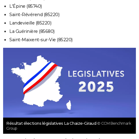
L'Épine (85740)
Saint-Révérend (85220)
Landevieille (85220)
La Guérinière (85680)
Saint-Maixent-sur-Vie (85220)
Résultat élections législatives La Chaize-Giraud
© CCM Benchmark
Group