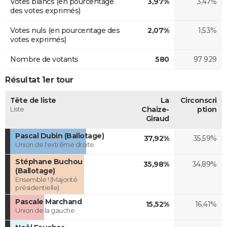
Votes blancs (en pourcentage
3,97%
3,47%
des votes exprimés)
Votes nuls (en pourcentage des
2,07%
1,53%
votes exprimés)
Nombre de votants
580
97 929
Résultat 1er tour
Tête de liste
La
Circonscri
Liste
Chaize-
ption
Giraud
Pascal Dubin (Ballotage)
37,92%
35,59%
Union de l'extrême droite
Stéphane Buchou
35,98%
34,89%
(Ballotage)
Ensemble ! (Majorité
présidentielle)
Pascale Marchand
15,52%
16,41%
Union de la gauche