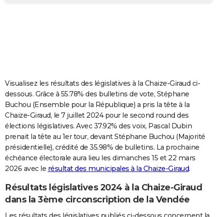
City break
Voyage de noces
Climat
Destinations
Voyage nature
Forum
+
PHOTO
GUIDES D'ACHAT
BONS PLANS
CARTE DE VOEUX
Visualisez les résultats des législatives à la Chaize-Giraud ci-
Carte Bonne année
Carte Pâques
Carte de Noël
Carte Saint-Valentin
Carte d'anniversaire
DICTIONNAIRE
dessous. Grâce à 55.78% des bulletins de vote, Stéphane
Buchou (Ensemble pour la République) a pris la tête à la
Biographies
Expressions
Dictionnaire
Citations
Proverbes
PROGRAMME TV
Chaize-Giraud, le 7 juillet 2024 pour le second round des
élections législatives. Avec 37.92% des voix, Pascal Dubin
COPAINS D'AVANT
prenait la tête au 1er tour, devant Stéphane Buchou (Majorité
présidentielle), crédité de 35.98% de bulletins. La prochaine
Se connecter
Collèges
Universités
Service militaire
S'inscrire
Lycées
Primaires
Entreprises
Avis de recherche
AVIS DE DÉCÈS
échéance électorale aura lieu les dimanches 15 et 22 mars
2026 avec le
résultat des municipales à la Chaize-Giraud
.
FORUM
Lifestyle
Sport
Television
Cinema
Bricolage
Culture
Auto
Voyage
Résultats législatives 2024 à la Chaize-Giraud
dans la 3ème circonscription de la Vendée
Les résultats des législatives publiés ci-dessous concernent la