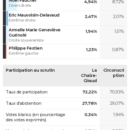
Noël Faucher
4,94%
8,72%
Divers droite
Eric Mauvoisin-Delavaud
2,47%
2,01%
Extrême droite
Armelle Marie Geneviève
1,94%
1,51%
Guénolé
Droite souverainiste
Philippe Festien
1,23%
0,87%
Extrême gauche
Participation au scrutin
La
Circonscri
Chaize-
ption
Giraud
Taux de participation
72,22%
70,93%
Taux d'abstention
27,78%
29,07%
Votes blancs (en pourcentage
0,34%
1,94%
des votes exprimés)