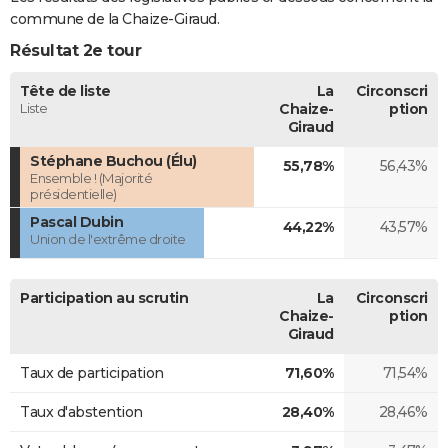
commune de la Chaize-Giraud.
Résultat 2e tour
Tête de liste
La
Circonscri
Liste
Chaize-
ption
Giraud
Stéphane Buchou (Élu)
55,78%
56,43%
Ensemble ! (Majorité
présidentielle)
Pascal Dubin
44,22%
43,57%
Union de l'extrême droite
Participation au scrutin
La
Circonscri
Chaize-
ption
Giraud
Taux de participation
71,60%
71,54%
Taux d'abstention
28,40%
28,46%