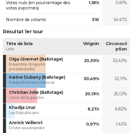
Votes nuls (en pourcentage des
1,18%
0,91%
votes exprimés)
Nombre de votants
510
54 672
Résultat 1er tour
Tête de liste
Virignin
Circonscri
Liste
ption
Olga Givernet (Ballotage)
20,39%
32,43%
Ensemble ! (Majorité
présidentielle)
Karine Dubarry (Ballotage)
50,49%
32,11%
Rassemblement National
Christian Jolie (Ballotage)
20,19%
25,12%
Union de la gauche
Khadija Unal
6,21%
6,82%
Les Républicains
Annick Veillerot
0,97%
1,43%
Droite souverainiste