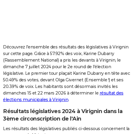
City break
Voyage de noces
Climat
Destinations
Voyage nature
Forum
+
PHOTO
GUIDES D'ACHAT
BONS PLANS
CARTE DE VOEUX
Découvrez l'ensemble des résultats des législatives à Virignin
sur cette page. Grâce à 57.92% des voix, Karine Dubarry
Carte Bonne année
Carte Pâques
Carte de Noël
Carte Saint-Valentin
Carte d'anniversaire
DICTIONNAIRE
(Rassemblement National) a pris les devants à Virignin, le
dimanche 7 juillet 2024 pour le 2e round de l'élection
Biographies
Expressions
Dictionnaire
Citations
Proverbes
PROGRAMME TV
législative. Le premier tour plaçait Karine Dubarry en tête avec
50.49% des votes, devant Olga Givernet (Ensemble !) et ses
COPAINS D'AVANT
20.39% de voix. Les habitants sont désormais invités les
Se connecter
Collèges
Universités
Service militaire
S'inscrire
Lycées
Primaires
Entreprises
Avis de recherche
AVIS DE DÉCÈS
dimanches 15 et 22 mars 2026 à déterminer le
résultat des
élections municipales à Virignin
.
FORUM
Résultats législatives 2024 à Virignin dans la
Lifestyle
Sport
Television
Cinema
Bricolage
Culture
Auto
Voyage
3ème circonscription de l'Ain
Les résultats des législatives publiés ci-dessous concernent la