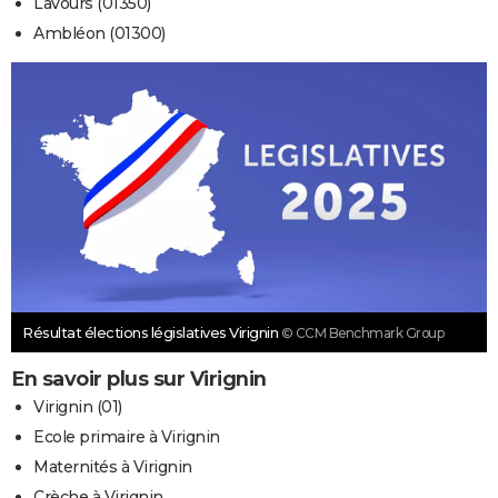
Lavours (01350)
Ambléon (01300)
Résultat élections législatives Virignin
© CCM Benchmark Group
En savoir plus sur Virignin
Virignin (01)
Ecole primaire à Virignin
Maternités à Virignin
Crèche à Virignin