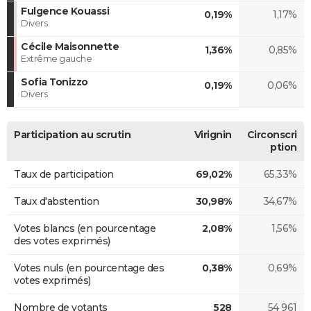
Fulgence Kouassi
0,19%
1,17%
Divers
Cécile Maisonnette
1,36%
0,85%
Extrême gauche
Sofia Tonizzo
0,19%
0,06%
Divers
Participation au scrutin
Virignin
Circonscri
ption
Taux de participation
69,02%
65,33%
Taux d'abstention
30,98%
34,67%
Votes blancs (en pourcentage
2,08%
1,56%
des votes exprimés)
Votes nuls (en pourcentage des
0,38%
0,69%
votes exprimés)
Nombre de votants
528
54 961