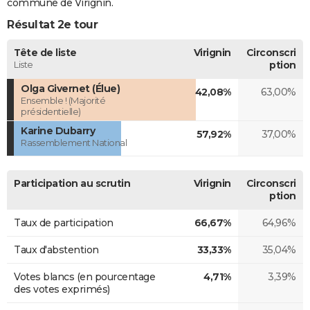
commune de Virignin.
Résultat 2e tour
Tête de liste
Virignin
Circonscri
Liste
ption
Olga Givernet (Élue)
42,08%
63,00%
Ensemble ! (Majorité
présidentielle)
Karine Dubarry
57,92%
37,00%
Rassemblement National
Participation au scrutin
Virignin
Circonscri
ption
Taux de participation
66,67%
64,96%
Taux d'abstention
33,33%
35,04%
Votes blancs (en pourcentage
4,71%
3,39%
des votes exprimés)