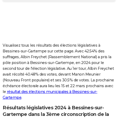
City break
Voyage de noces
Climat
Destinations
Voyage nature
Forum
+
PHOTO
GUIDES D'ACHAT
BONS PLANS
CARTE DE VOEUX
Visualisez tous les résultats des élections législatives à
Carte Bonne année
Carte Pâques
Carte de Noël
Carte Saint-Valentin
Carte d'anniversaire
DICTIONNAIRE
Bessines-sur-Gartempe sur cette page. Avec 42.54% des
suffrages, Albin Freychet (Rassemblement National) a pris la
Biographies
Expressions
Dictionnaire
Citations
Proverbes
PROGRAMME TV
pôle position à Bessines-sur-Gartempe, en 2024 pour le
second tour de l'élection législative. Au 1er tour, Albin Freychet
COPAINS D'AVANT
avait récolté 40.48% des votes, devant Manon Meunier
(Nouveau Front populaire) et ses 30.5% de votes. La prochaine
Se connecter
Collèges
Universités
Service militaire
S'inscrire
Lycées
Primaires
Entreprises
Avis de recherche
AVIS DE DÉCÈS
échéance électorale aura lieu les 15 et 22 mars prochains avec
le
résultat des élections municipales à Bessines-sur-
FORUM
Gartempe
.
Lifestyle
Sport
Television
Cinema
Bricolage
Culture
Auto
Voyage
Résultats législatives 2024 à Bessines-sur-
Gartempe dans la 3ème circonscription de la