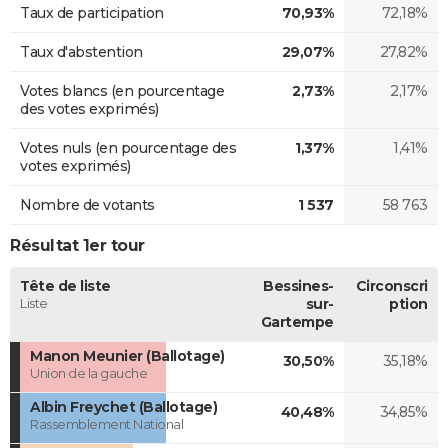
Taux de participation
70,93%
72,18%
Taux d'abstention
29,07%
27,82%
Votes blancs (en pourcentage
2,73%
2,17%
des votes exprimés)
Votes nuls (en pourcentage des
1,37%
1,41%
votes exprimés)
Nombre de votants
1 537
58 763
Résultat 1er tour
Tête de liste
Bessines-
Circonscri
Liste
sur-
ption
Gartempe
Manon Meunier (Ballotage)
30,50%
35,18%
Union de la gauche
Albin Freychet (Ballotage)
40,48%
34,85%
Rassemblement National