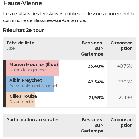
Haute-Vienne
Les résultats des législatives publiés ci-dessous concernent la
commune de Bessines-sur-Gartempe.
Résultat 2e tour
Tête de liste
Bessines-
Circonscri
Liste
sur-
ption
Gartempe
Manon Meunier (Élue)
35,48%
40,76%
Union de la gauche
Albin Freychet
42,54%
37,05%
Rassemblement National
Gilles Toulza
21,98%
22,19%
Divers centre
Participation au scrutin
Bessines-
Circonscri
sur-
ption
Gartempe