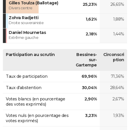
Gilles Toulza (Ballotage)
25,23%
26,65%
Divers centre
Zohra Radjetti
1,62%
1,88%
Droite souverainiste
Daniel Mournetas
2,18%
1,44%
Extrême gauche
Participation au scrutin
Bessines-
Circonscri
sur-
ption
Gartempe
Taux de participation
69,96%
71,36%
Taux d'abstention
30,04%
28,64%
Votes blancs (en pourcentage
2,90%
2,67%
des votes exprimés)
Votes nuls (en pourcentage des
3,23%
1,93%
votes exprimés)