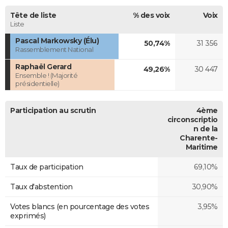
Tête de liste
% des voix
Voix
Liste
Pascal Markowsky (Élu)
50,74%
31 356
Rassemblement National
Raphaël Gerard
49,26%
30 447
Ensemble ! (Majorité
présidentielle)
Participation au scrutin
4ème
circonscriptio
n de la
Charente-
Maritime
Taux de participation
69,10%
Taux d'abstention
30,90%
Votes blancs (en pourcentage des votes
3,95%
exprimés)