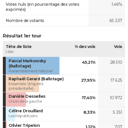
Votes nuls (en pourcentage des votes
1,46%
exprimés)
Nombre de votants
65 337
Résultat 1er tour
Tête de liste
% des voix
Voix
Liste
Pascal Markowsky
45,21%
28 510
(Ballotage)
Rassemblement National
Raphaël Gerard (Ballotage)
27,95%
17 625
Ensemble ! (Majorité
présidentielle)
Danièle Desselles
17,40%
10 972
Union de la gauche
Céline Drouillard
8,33%
5 251
Les Républicains
Olivier Tripelon
1,12%
707