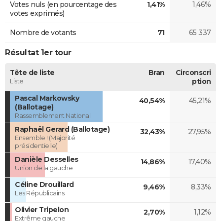
Votes nuls (en pourcentage des
1,41%
1,46%
votes exprimés)
Nombre de votants
71
65 337
Résultat 1er tour
Tête de liste
Bran
Circonscri
Liste
ption
Pascal Markowsky
40,54%
45,21%
(Ballotage)
Rassemblement National
Raphaël Gerard (Ballotage)
32,43%
27,95%
Ensemble ! (Majorité
présidentielle)
Danièle Desselles
14,86%
17,40%
Union de la gauche
Céline Drouillard
9,46%
8,33%
Les Républicains
Olivier Tripelon
2,70%
1,12%
Extrême gauche