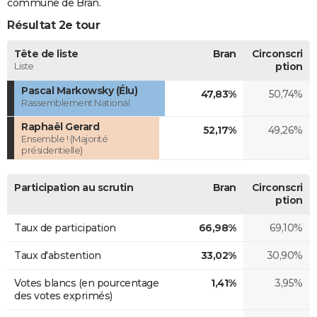
commune de Bran.
Résultat 2e tour
Tête de liste
Bran
Circonscri
Liste
ption
Pascal Markowsky (Élu)
47,83%
50,74%
Rassemblement National
Raphaël Gerard
52,17%
49,26%
Ensemble ! (Majorité
présidentielle)
Participation au scrutin
Bran
Circonscri
ption
Taux de participation
66,98%
69,10%
Taux d'abstention
33,02%
30,90%
Votes blancs (en pourcentage
1,41%
3,95%
des votes exprimés)