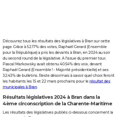
City break
Voyage de noces
Climat
Destinations
Voyage nature
Forum
+
PHOTO
GUIDES D'ACHAT
BONS PLANS
CARTE DE VOEUX
Découvrez tous les résultats des législatives à Bran sur cette
page. Grâce à 52.17% des votes, Raphaël Gerard (Ensemble
Carte Bonne année
Carte Pâques
Carte de Noël
Carte Saint-Valentin
Carte d'anniversaire
DICTIONNAIRE
pour la République) a pris les devants à Bran, en 2024 au soir
du second round de la législative. A l'issue du premier tour,
Biographies
Expressions
Dictionnaire
Citations
Proverbes
PROGRAMME TV
Pascal Markowsky avait obtenu 40.54% des voix, devant
Raphaël Gerard (Ensemble ! - Majorité présidentielle) et ses
COPAINS D'AVANT
32.43% de bulletins. Reste désormais à savoir quel choix feront
Se connecter
Collèges
Universités
Service militaire
S'inscrire
Lycées
Primaires
Entreprises
Avis de recherche
AVIS DE DÉCÈS
les habitants les 15 et 22 mars prochains pour le
résultat des
municipales à Bran
.
FORUM
Résultats législatives 2024 à Bran dans la
Lifestyle
Sport
Television
Cinema
Bricolage
Culture
Auto
Voyage
4ème circonscription de la Charente-Maritime
Les résultats des législatives publiés ci-dessous concernent la