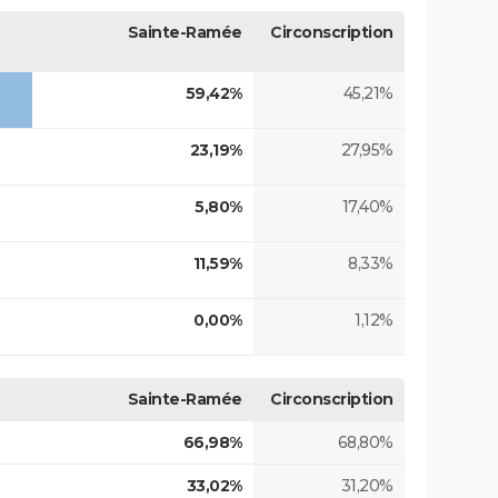
Sainte-Ramée
Circonscription
59,42%
45,21%
23,19%
27,95%
5,80%
17,40%
11,59%
8,33%
0,00%
1,12%
Sainte-Ramée
Circonscription
66,98%
68,80%
33,02%
31,20%