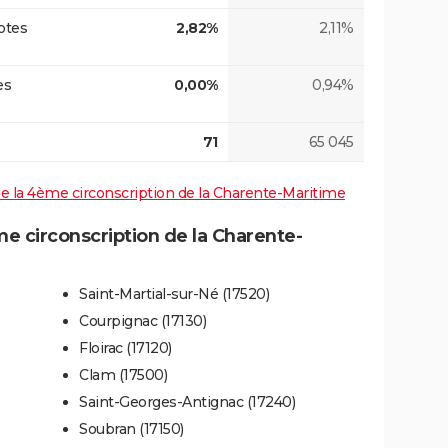
otes
2,82%
2,11%
es
0,00%
0,94%
71
65 045
 de la 4ème circonscription de la Charente-Maritime
 circonscription de la Charente-
Saint-Martial-sur-Né (17520)
Courpignac (17130)
Floirac (17120)
Clam (17500)
Saint-Georges-Antignac (17240)
Soubran (17150)