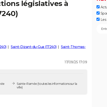
tions législatives à
Actu
7240)
Spo
Les 
240)
Saint-Dizant-du-Gua (17240)
Saint-Thomas-
17/09/25 17:09
amée
Sainte-Ramée
(toutes les informations sur la
ville)