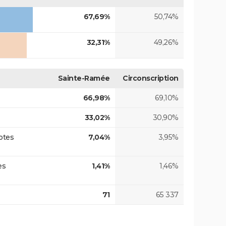
67,69%
50,74%
32,31%
49,26%
Sainte-Ramée
Circonscription
66,98%
69,10%
33,02%
30,90%
otes
7,04%
3,95%
es
1,41%
1,46%
71
65 337