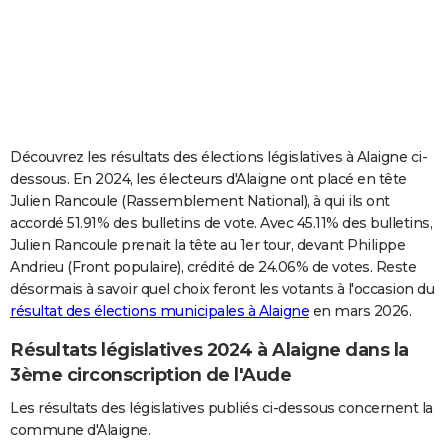
City break
Voyage de noces
Climat
Destinations
Voyage nature
Forum
+
PHOTO
GUIDES D'ACHAT
BONS PLANS
CARTE DE VOEUX
Découvrez les résultats des élections législatives à Alaigne ci-
dessous. En 2024, les électeurs d'Alaigne ont placé en tête
Carte Bonne année
Carte Pâques
Carte de Noël
Carte Saint-Valentin
Carte d'anniversaire
DICTIONNAIRE
Julien Rancoule (Rassemblement National), à qui ils ont
accordé 51.91% des bulletins de vote. Avec 45.11% des bulletins,
Biographies
Expressions
Dictionnaire
Citations
Proverbes
PROGRAMME TV
Julien Rancoule prenait la tête au 1er tour, devant Philippe
Andrieu (Front populaire), crédité de 24.06% de votes. Reste
COPAINS D'AVANT
désormais à savoir quel choix feront les votants à l'occasion du
Se connecter
Collèges
Universités
Service militaire
S'inscrire
Lycées
Primaires
Entreprises
Avis de recherche
AVIS DE DÉCÈS
résultat des élections municipales à Alaigne
en mars 2026.
Résultats législatives 2024 à Alaigne dans la
FORUM
3ème circonscription de l'Aude
Lifestyle
Sport
Television
Cinema
Bricolage
Culture
Auto
Voyage
Les résultats des législatives publiés ci-dessous concernent la
commune d'Alaigne.