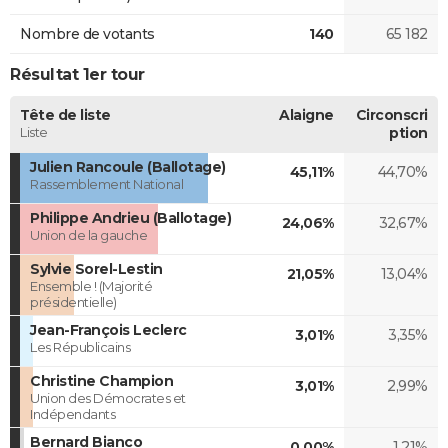
Nombre de votants
140
65 182
Résultat 1er tour
Tête de liste
Alaigne
Circonscri
Liste
ption
Julien Rancoule (Ballotage)
45,11%
44,70%
Rassemblement National
Philippe Andrieu (Ballotage)
24,06%
32,67%
Union de la gauche
Sylvie Sorel-Lestin
21,05%
13,04%
Ensemble ! (Majorité
présidentielle)
Jean-François Leclerc
3,01%
3,35%
Les Républicains
Christine Champion
3,01%
2,99%
Union des Démocrates et
Indépendants
Bernard Bianco
0,00%
1,21%