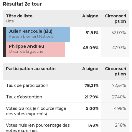
Résultat 2e tour
Tête de liste
Alaigne
Circonscri
Liste
ption
Julien Rancoule (Élu)
51,91%
52,07%
Rassemblement National
Philippe Andrieu
48,09%
47,93%
Union de la gauche
Participation au scrutin
Alaigne
Circonscri
ption
Taux de participation
78,21%
72,54%
Taux d'abstention
21,79%
27,46%
Votes blancs (en pourcentage
5,00%
4,98%
des votes exprimés)
Votes nuls (en pourcentage des
1,43%
2,18%
votes exprimés)