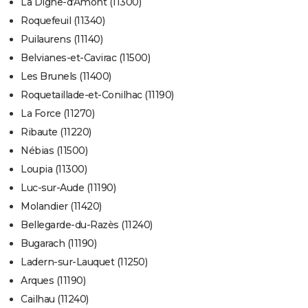
La Digne-d'Amont (11300)
Roquefeuil (11340)
Puilaurens (11140)
Belvianes-et-Cavirac (11500)
Les Brunels (11400)
Roquetaillade-et-Conilhac (11190)
La Force (11270)
Ribaute (11220)
Nébias (11500)
Loupia (11300)
Luc-sur-Aude (11190)
Molandier (11420)
Bellegarde-du-Razès (11240)
Bugarach (11190)
Ladern-sur-Lauquet (11250)
Arques (11190)
Cailhau (11240)