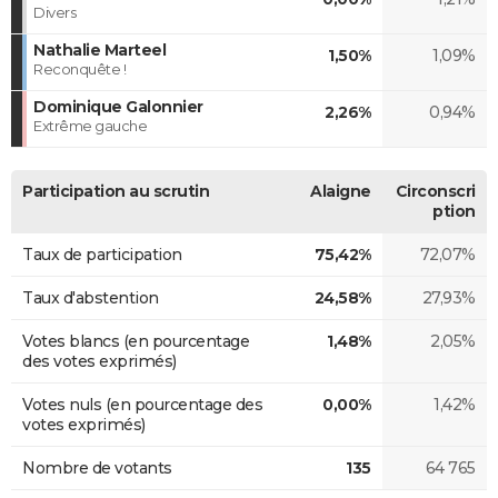
Divers
Nathalie Marteel
1,50%
1,09%
Reconquête !
Dominique Galonnier
2,26%
0,94%
Extrême gauche
Participation au scrutin
Alaigne
Circonscri
ption
Taux de participation
75,42%
72,07%
Taux d'abstention
24,58%
27,93%
Votes blancs (en pourcentage
1,48%
2,05%
des votes exprimés)
Votes nuls (en pourcentage des
0,00%
1,42%
votes exprimés)
Nombre de votants
135
64 765