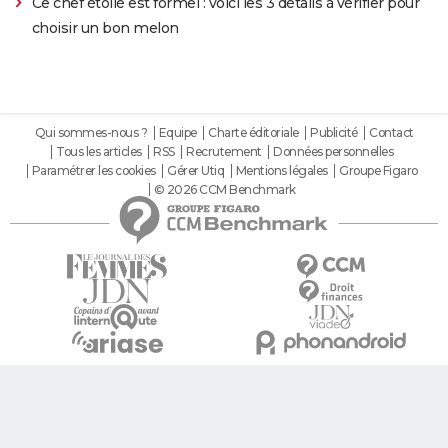
Ce chef étoilé est formel : voici les 3 détails à vérifier pour
choisir un bon melon
Qui sommes-nous ?
Equipe
Charte éditoriale
Publicité
Contact
Tous les articles
RSS
Recrutement
Données personnelles
Paramétrer les cookies
Gérer Utiq
Mentions légales
Groupe Figaro
© 2026 CCM Benchmark