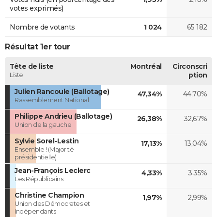
votes exprimés)
Nombre de votants
1 024
65 182
Résultat 1er tour
Tête de liste
Montréal
Circonscri
Liste
ption
Julien Rancoule (Ballotage)
47,34%
44,70%
Rassemblement National
Philippe Andrieu (Ballotage)
26,38%
32,67%
Union de la gauche
Sylvie Sorel-Lestin
17,13%
13,04%
Ensemble ! (Majorité
présidentielle)
Jean-François Leclerc
4,33%
3,35%
Les Républicains
Christine Champion
1,97%
2,99%
Union des Démocrates et
Indépendants