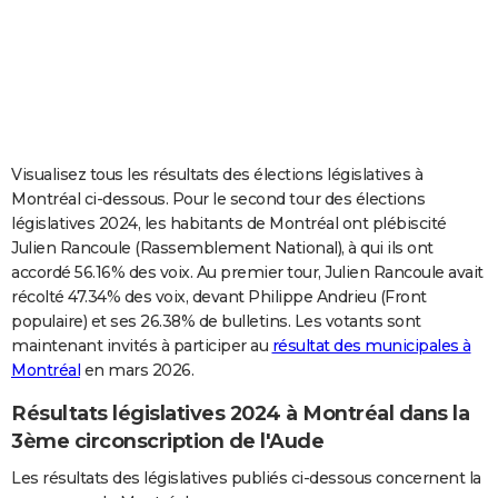
City break
Voyage de noces
Climat
Destinations
Voyage nature
Forum
+
PHOTO
GUIDES D'ACHAT
BONS PLANS
CARTE DE VOEUX
Visualisez tous les résultats des élections législatives à
Montréal ci-dessous. Pour le second tour des élections
Carte Bonne année
Carte Pâques
Carte de Noël
Carte Saint-Valentin
Carte d'anniversaire
DICTIONNAIRE
législatives 2024, les habitants de Montréal ont plébiscité
Julien Rancoule (Rassemblement National), à qui ils ont
Biographies
Expressions
Dictionnaire
Citations
Proverbes
PROGRAMME TV
accordé 56.16% des voix. Au premier tour, Julien Rancoule avait
récolté 47.34% des voix, devant Philippe Andrieu (Front
COPAINS D'AVANT
populaire) et ses 26.38% de bulletins. Les votants sont
Se connecter
Collèges
Universités
Service militaire
S'inscrire
Lycées
Primaires
Entreprises
Avis de recherche
AVIS DE DÉCÈS
maintenant invités à participer au
résultat des municipales à
Montréal
en mars 2026.
FORUM
Résultats législatives 2024 à Montréal dans la
Lifestyle
Sport
Television
Cinema
Bricolage
Culture
Auto
Voyage
3ème circonscription de l'Aude
Les résultats des législatives publiés ci-dessous concernent la