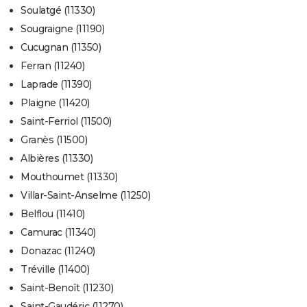
Soulatgé (11330)
Sougraigne (11190)
Cucugnan (11350)
Ferran (11240)
Laprade (11390)
Plaigne (11420)
Saint-Ferriol (11500)
Granès (11500)
Albières (11330)
Mouthoumet (11330)
Villar-Saint-Anselme (11250)
Belflou (11410)
Camurac (11340)
Donazac (11240)
Tréville (11400)
Saint-Benoît (11230)
Saint-Gaudéric (11270)