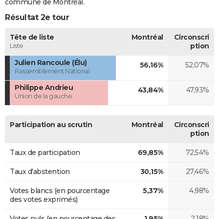
commune de Montréal.
Résultat 2e tour
Tête de liste
Montréal
Circonscri
Liste
ption
Julien Rancoule (Élu)
56,16%
52,07%
Rassemblement National
Philippe Andrieu
43,84%
47,93%
Union de la gauche
Participation au scrutin
Montréal
Circonscri
ption
Taux de participation
69,85%
72,54%
Taux d'abstention
30,15%
27,46%
Votes blancs (en pourcentage
5,37%
4,98%
des votes exprimés)
Votes nuls (en pourcentage des
1,95%
2,18%