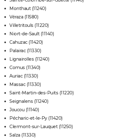
Sainte-Colombe-sur-Guette (11140)
Monthaut (11240)
Véraza (11580)
Villetritouls (11220)
Niort-de-Sault (11140)
Cahuzac (11420)
Palairac (11330)
Lignairolles (11240)
Comus (11340)
Auriac (11330)
Massac (11330)
Saint-Martin-des-Puits (11220)
Seignalens (11240)
Joucou (11140)
Pécharic-et-le-Py (11420)
Clermont-sur-Lauquet (11250)
Salza (11330)