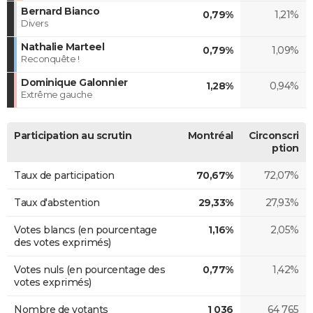
Bernard Bianco
0,79%
1,21%
Divers
Nathalie Marteel
0,79%
1,09%
Reconquête !
Dominique Galonnier
1,28%
0,94%
Extrême gauche
Participation au scrutin
Montréal
Circonscri
ption
Taux de participation
70,67%
72,07%
Taux d'abstention
29,33%
27,93%
Votes blancs (en pourcentage
1,16%
2,05%
des votes exprimés)
Votes nuls (en pourcentage des
0,77%
1,42%
votes exprimés)
Nombre de votants
1 036
64 765