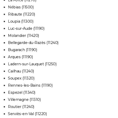
La Force (11270)
Nébias (11500)
Ribaute (11220)
Loupia (11300)
Luc-sur-Aude (11190)
Molandier (11420)
Bellegarde-du-Razès (11240)
Bugarach (11190)
Arques (11190)
Ladern-sur-Lauquet (11250)
Cailhau (11240)
Soupex (11320)
Rennes-les-Bains (11190)
Espezel (11340)
Villemagne (11310)
Routier (11240)
Serviès-en-Val (11220)