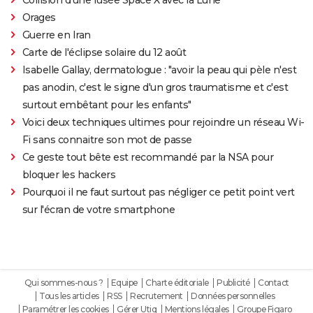
Collision d'une fusée Space X avec la Lune
Orages
Guerre en Iran
Carte de l'éclipse solaire du 12 août
Isabelle Gallay, dermatologue : "avoir la peau qui pèle n'est
pas anodin, c'est le signe d'un gros traumatisme et c'est
surtout embêtant pour les enfants"
Voici deux techniques ultimes pour rejoindre un réseau Wi-
Fi sans connaitre son mot de passe
Ce geste tout bête est recommandé par la NSA pour
bloquer les hackers
Pourquoi il ne faut surtout pas négliger ce petit point vert
sur l'écran de votre smartphone
Qui sommes-nous ?
Equipe
Charte éditoriale
Publicité
Contact
Tous les articles
RSS
Recrutement
Données personnelles
Paramétrer les cookies
Gérer Utiq
Mentions légales
Groupe Figaro