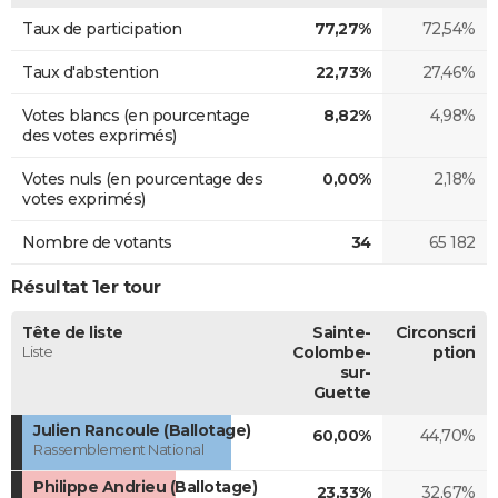
Taux de participation
77,27%
72,54%
Taux d'abstention
22,73%
27,46%
Votes blancs (en pourcentage
8,82%
4,98%
des votes exprimés)
Votes nuls (en pourcentage des
0,00%
2,18%
votes exprimés)
Nombre de votants
34
65 182
Résultat 1er tour
Tête de liste
Sainte-
Circonscri
Liste
Colombe-
ption
sur-
Guette
Julien Rancoule (Ballotage)
60,00%
44,70%
Rassemblement National
Philippe Andrieu (Ballotage)
23,33%
32,67%