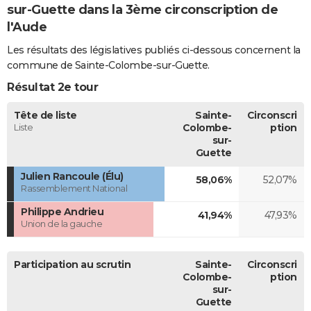
sur-Guette dans la 3ème circonscription de
l'Aude
Les résultats des législatives publiés ci-dessous concernent la
commune de Sainte-Colombe-sur-Guette.
Résultat 2e tour
Tête de liste
Sainte-
Circonscri
Liste
Colombe-
ption
sur-
Guette
Julien Rancoule (Élu)
58,06%
52,07%
Rassemblement National
Philippe Andrieu
41,94%
47,93%
Union de la gauche
Participation au scrutin
Sainte-
Circonscri
Colombe-
ption
sur-
Guette