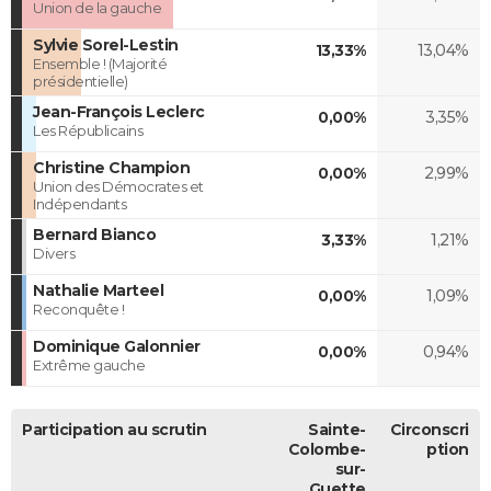
Union de la gauche
Sylvie Sorel-Lestin
13,33%
13,04%
Ensemble ! (Majorité
présidentielle)
Jean-François Leclerc
0,00%
3,35%
Les Républicains
Christine Champion
0,00%
2,99%
Union des Démocrates et
Indépendants
Bernard Bianco
3,33%
1,21%
Divers
Nathalie Marteel
0,00%
1,09%
Reconquête !
Dominique Galonnier
0,00%
0,94%
Extrême gauche
Participation au scrutin
Sainte-
Circonscri
Colombe-
ption
sur-
Guette