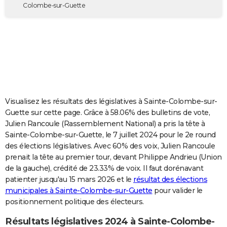
Colombe-sur-Guette
City break
Voyage de noces
Climat
Destinations
Voyage nature
Forum
+
PHOTO
GUIDES D'ACHAT
BONS PLANS
CARTE DE VOEUX
Carte Bonne année
Carte Pâques
Carte de Noël
Carte Saint-Valentin
Carte d'anniversaire
DICTIONNAIRE
Visualisez les résultats des législatives à Sainte-Colombe-sur-
Guette sur cette page. Grâce à 58.06% des bulletins de vote,
Biographies
Expressions
Dictionnaire
Citations
Proverbes
PROGRAMME TV
Julien Rancoule (Rassemblement National) a pris la tête à
Sainte-Colombe-sur-Guette, le 7 juillet 2024 pour le 2e round
COPAINS D'AVANT
des élections législatives. Avec 60% des voix, Julien Rancoule
Se connecter
Collèges
Universités
Service militaire
S'inscrire
Lycées
Primaires
Entreprises
Avis de recherche
AVIS DE DÉCÈS
prenait la tête au premier tour, devant Philippe Andrieu (Union
de la gauche), crédité de 23.33% de voix. Il faut dorénavant
FORUM
patienter jusqu'au 15 mars 2026 et le
résultat des élections
municipales à Sainte-Colombe-sur-Guette
pour valider le
Lifestyle
Sport
Television
Cinema
Bricolage
Culture
Auto
Voyage
positionnement politique des électeurs.
Résultats législatives 2024 à Sainte-Colombe-