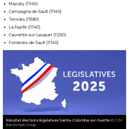
Mazuby (11140)
Campagna-de-Sault (11140)
Terroles (11580)
La Fajolle (11140)
Caunette-sur-Lauquet (11250)
Fontanès-de-Sault (11140)
Résultat élections législatives Sainte-Colombe-sur-Guette
© CCM
Benchmark Group