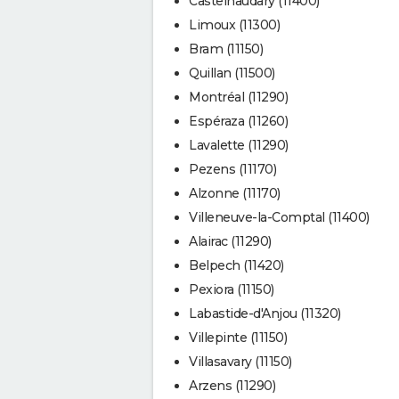
Castelnaudary (11400)
Limoux (11300)
Bram (11150)
Quillan (11500)
Montréal (11290)
Espéraza (11260)
Lavalette (11290)
Pezens (11170)
Alzonne (11170)
Villeneuve-la-Comptal (11400)
Alairac (11290)
Belpech (11420)
Pexiora (11150)
Labastide-d'Anjou (11320)
Villepinte (11150)
Villasavary (11150)
Arzens (11290)