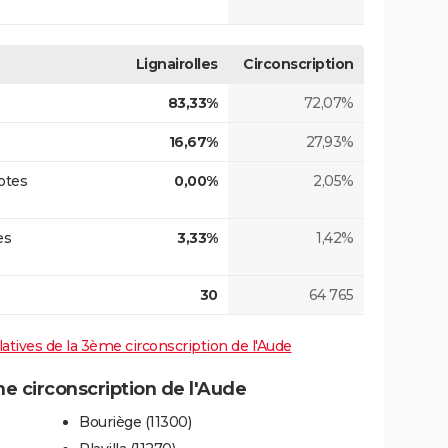
Lignairolles
Circonscription
83,33%
72,07%
16,67%
27,93%
otes
0,00%
2,05%
es
3,33%
1,42%
30
64 765
slatives de la 3ème circonscription de l'Aude
 circonscription de l'Aude
Bouriège (11300)