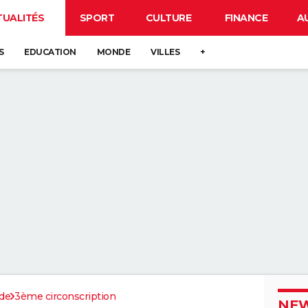
TUALITÉS
SPORT
CULTURE
FINANCE
A
S
EDUCATION
MONDE
VILLES
+
de
3ème circonscription
NEW