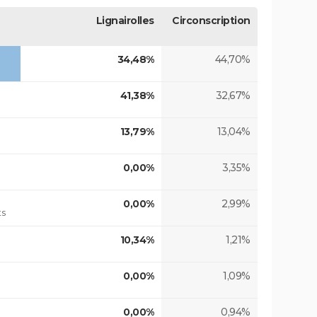
Lignairolles
Circonscription
34,48%
44,70%
41,38%
32,67%
13,79%
13,04%
0,00%
3,35%
0,00%
2,99%
ts
10,34%
1,21%
0,00%
1,09%
0,00%
0,94%