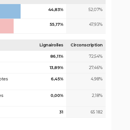
44,83%
52,07%
55,17%
47,93%
Lignairolles
Circonscription
86,11%
72,54%
13,89%
27,46%
otes
6,45%
4,98%
es
0,00%
2,18%
31
65 182