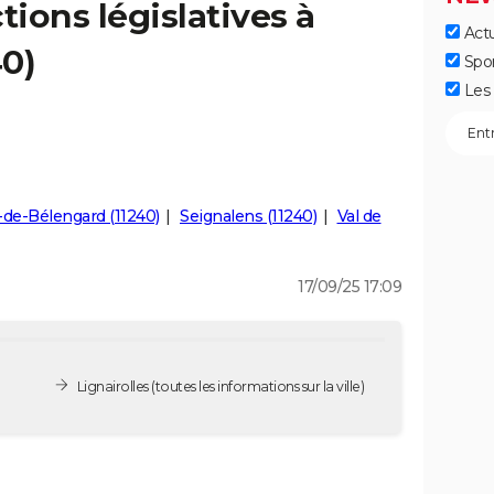
tions législatives à
Actu
40)
Spo
Les 
-de-Bélengard (11240)
Seignalens (11240)
Val de
17/09/25 17:09
Lignairolles
(toutes les informations sur la ville)