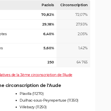
Paziols
Circonscription
70,82%
72,07%
29,18%
27,93%
otes
6,40%
2,05%
es
5,60%
1,42%
250
64 765
slatives de la 3ème circonscription de l'Aude
 circonscription de l'Aude
Plavilla (11270)
Duilhac-sous-Peyrepertuse (11350)
Villebazy (11250)