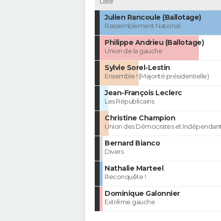
Liste
Julien Rancoule (Ballotage)
Rassemblement National
Philippe Andrieu (Ballotage)
Union de la gauche
Sylvie Sorel-Lestin
Ensemble ! (Majorité présidentielle)
Jean-François Leclerc
Les Républicains
Christine Champion
Union des Démocrates et Indépendan
Bernard Bianco
Divers
Nathalie Marteel
Reconquête !
Dominique Galonnier
Extrême gauche