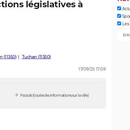
tions législatives à
Actu
Spo
Les 
 (11350)
Tuchan (11350)
17/09/25 17:09
Paziols
(toutes les informations sur la ville)