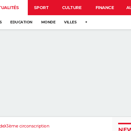
TUALITÉS
SPORT
CULTURE
FINANCE
A
S
EDUCATION
MONDE
VILLES
+
de
3ème circonscription
NEW