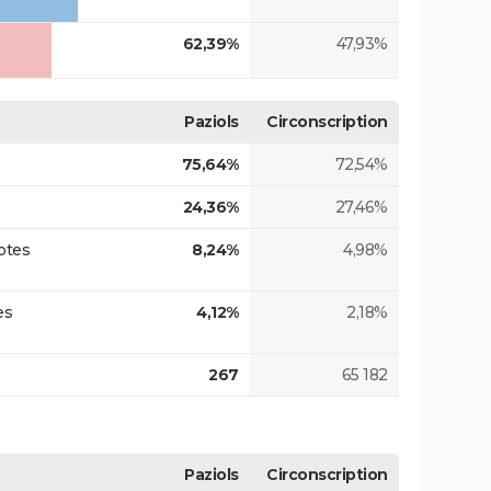
62,39%
47,93%
Paziols
Circonscription
75,64%
72,54%
24,36%
27,46%
otes
8,24%
4,98%
es
4,12%
2,18%
267
65 182
Paziols
Circonscription