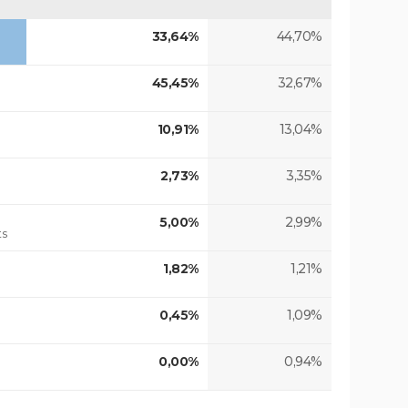
33,64%
44,70%
45,45%
32,67%
10,91%
13,04%
2,73%
3,35%
5,00%
2,99%
ts
1,82%
1,21%
0,45%
1,09%
0,00%
0,94%