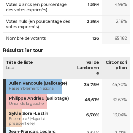
Votes blancs (en pourcentage
1,59%
4,98%
des votes exprimés)
Votes nuls (en pourcentage des
2,38%
2,18%
votes exprimés)
Nombre de votants
126
65 182
Résultat 1er tour
Tête de liste
Val de
Circonscri
Liste
Lambronn
ption
e
Julien Rancoule (Ballotage)
34,75%
44,70%
Rassemblement National
Philippe Andrieu (Ballotage)
46,61%
32,67%
Union de la gauche
Sylvie Sorel-Lestin
6,78%
13,04%
Ensemble ! (Majorité
présidentielle)
Jean-François Leclerc
2,54%
3,35%