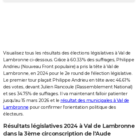
City break
Voyage de noces
Climat
Destinations
Voyage nature
Forum
+
PHOTO
GUIDES D'ACHAT
BONS PLANS
CARTE DE VOEUX
Visualisez tous les résultats des élections législatives à Val de
Carte Bonne année
Carte Pâques
Carte de Noël
Carte Saint-Valentin
Carte d'anniversaire
DICTIONNAIRE
Lambronne ci-dessous. Grâce à 60.33% des suffrages, Philippe
Andrieu (Nouveau Front populaire) a pris la tête à Val de
Biographies
Expressions
Dictionnaire
Citations
Proverbes
PROGRAMME TV
Lambronne, en 2024 pour le 2e round de l'élection législative.
Le premier tour plaçait Philippe Andrieu en tête avec 46.61%
COPAINS D'AVANT
des votes, devant Julien Rancoule (Rassemblement National)
et ses 34.75% de suffrages. Il va maintenant falloir patienter
Se connecter
Collèges
Universités
Service militaire
S'inscrire
Lycées
Primaires
Entreprises
Avis de recherche
AVIS DE DÉCÈS
jusqu'au 15 mars 2026 et le
résultat des municipales à Val de
Lambronne
pour confirmer l'orientation politique des
FORUM
électeurs.
Lifestyle
Sport
Television
Cinema
Bricolage
Culture
Auto
Voyage
Résultats législatives 2024 à Val de Lambronne
dans la 3ème circonscription de l'Aude