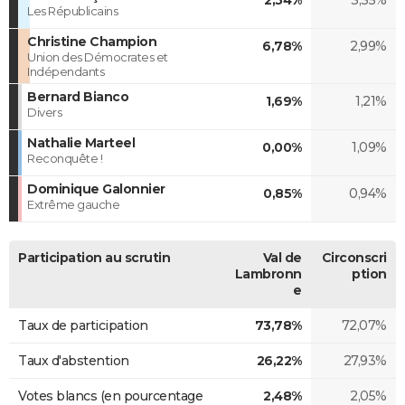
Les Républicains
Christine Champion
6,78%
2,99%
Union des Démocrates et
Indépendants
Bernard Bianco
1,69%
1,21%
Divers
Nathalie Marteel
0,00%
1,09%
Reconquête !
Dominique Galonnier
0,85%
0,94%
Extrême gauche
Participation au scrutin
Val de
Circonscri
Lambronn
ption
e
Taux de participation
73,78%
72,07%
Taux d'abstention
26,22%
27,93%
Votes blancs (en pourcentage
2,48%
2,05%