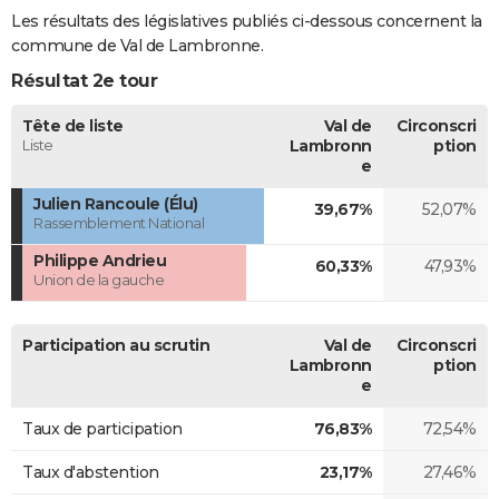
Les résultats des législatives publiés ci-dessous concernent la
commune de Val de Lambronne.
Résultat 2e tour
Tête de liste
Val de
Circonscri
Liste
Lambronn
ption
e
Julien Rancoule (Élu)
39,67%
52,07%
Rassemblement National
Philippe Andrieu
60,33%
47,93%
Union de la gauche
Participation au scrutin
Val de
Circonscri
Lambronn
ption
e
Taux de participation
76,83%
72,54%
Taux d'abstention
23,17%
27,46%