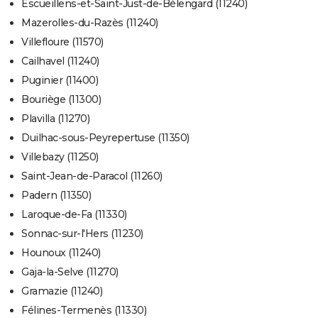
Escueillens-et-Saint-Just-de-Bélengard (11240)
Mazerolles-du-Razès (11240)
Villefloure (11570)
Cailhavel (11240)
Puginier (11400)
Bouriège (11300)
Plavilla (11270)
Duilhac-sous-Peyrepertuse (11350)
Villebazy (11250)
Saint-Jean-de-Paracol (11260)
Padern (11350)
Laroque-de-Fa (11330)
Sonnac-sur-l'Hers (11230)
Hounoux (11240)
Gaja-la-Selve (11270)
Gramazie (11240)
Félines-Termenès (11330)