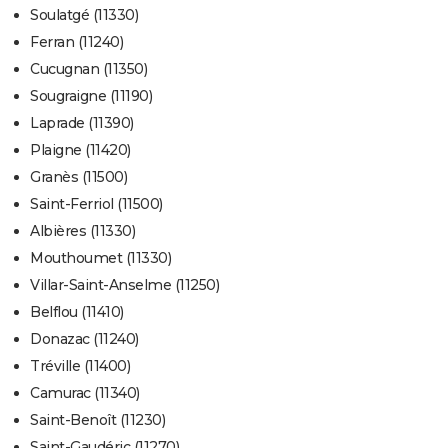
Soulatgé (11330)
Ferran (11240)
Cucugnan (11350)
Sougraigne (11190)
Laprade (11390)
Plaigne (11420)
Granès (11500)
Saint-Ferriol (11500)
Albières (11330)
Mouthoumet (11330)
Villar-Saint-Anselme (11250)
Belflou (11410)
Donazac (11240)
Tréville (11400)
Camurac (11340)
Saint-Benoît (11230)
Saint-Gaudéric (11270)