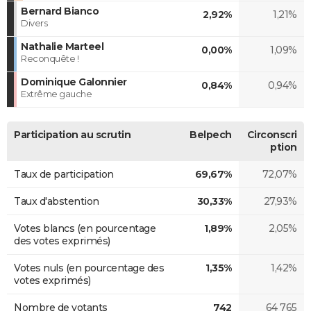
Bernard Bianco
2,92%
1,21%
Divers
Nathalie Marteel
0,00%
1,09%
Reconquête !
Dominique Galonnier
0,84%
0,94%
Extrême gauche
Participation au scrutin
Belpech
Circonscri
ption
Taux de participation
69,67%
72,07%
Taux d'abstention
30,33%
27,93%
Votes blancs (en pourcentage
1,89%
2,05%
des votes exprimés)
Votes nuls (en pourcentage des
1,35%
1,42%
votes exprimés)
Nombre de votants
742
64 765