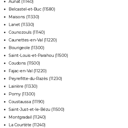
Aunat (11140)
Belcastel-et-Buc (11580)
Maisons (11330)
Lanet (11330)
Counozouls (11140)
Caunettes-en-Val (11220)
Bourigeole (11300)
Saint-Louis-et-Parahou (11500)
Coudons (11500)
Fajac-en-Val (11220)
Peyrefitte-du-Razès (11230)
Lairière (11330)
Pomy (11300)
Coustaussa (11190)
Saint-Just-et-le-Bézu (11500)
Montgradail (11240)
La Courtète (11240)