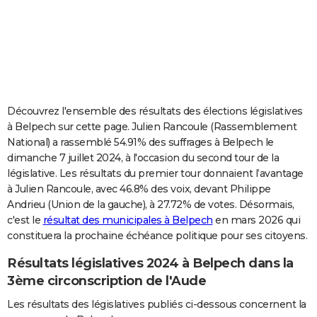
City break
Voyage de noces
Climat
Destinations
Voyage nature
Forum
+
PHOTO
GUIDES D'ACHAT
BONS PLANS
CARTE DE VOEUX
Découvrez l'ensemble des résultats des élections législatives
à Belpech sur cette page. Julien Rancoule (Rassemblement
Carte Bonne année
Carte Pâques
Carte de Noël
Carte Saint-Valentin
Carte d'anniversaire
DICTIONNAIRE
National) a rassemblé 54.91% des suffrages à Belpech le
dimanche 7 juillet 2024, à l'occasion du second tour de la
Biographies
Expressions
Dictionnaire
Citations
Proverbes
PROGRAMME TV
législative. Les résultats du premier tour donnaient l’avantage
à Julien Rancoule, avec 46.8% des voix, devant Philippe
COPAINS D'AVANT
Andrieu (Union de la gauche), à 27.72% de votes. Désormais,
Se connecter
Collèges
Universités
Service militaire
S'inscrire
Lycées
Primaires
Entreprises
Avis de recherche
AVIS DE DÉCÈS
c'est le
résultat des municipales à Belpech
en mars 2026 qui
constituera la prochaine échéance politique pour ses citoyens.
FORUM
Résultats législatives 2024 à Belpech dans la
Lifestyle
Sport
Television
Cinema
Bricolage
Culture
Auto
Voyage
3ème circonscription de l'Aude
Les résultats des législatives publiés ci-dessous concernent la