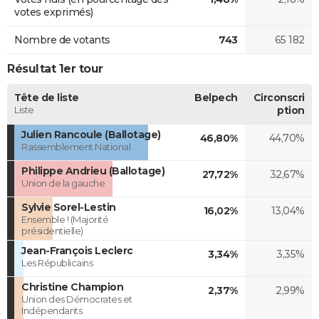
votes exprimés)
Nombre de votants
743
65 182
Résultat 1er tour
Tête de liste
Belpech
Circonscri
Liste
ption
Julien Rancoule (Ballotage)
46,80%
44,70%
Rassemblement National
Philippe Andrieu (Ballotage)
27,72%
32,67%
Union de la gauche
Sylvie Sorel-Lestin
16,02%
13,04%
Ensemble ! (Majorité
présidentielle)
Jean-François Leclerc
3,34%
3,35%
Les Républicains
Christine Champion
2,37%
2,99%
Union des Démocrates et
Indépendants