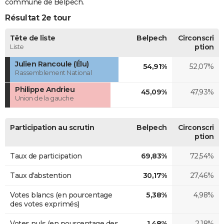
commune de Belpech.
Résultat 2e tour
Tête de liste
Belpech
Circonscri
Liste
ption
Julien Rancoule (Élu)
54,91%
52,07%
Rassemblement National
Philippe Andrieu
45,09%
47,93%
Union de la gauche
Participation au scrutin
Belpech
Circonscri
ption
Taux de participation
69,83%
72,54%
Taux d'abstention
30,17%
27,46%
Votes blancs (en pourcentage
5,38%
4,98%
des votes exprimés)
Votes nuls (en pourcentage des
1,48%
2,18%