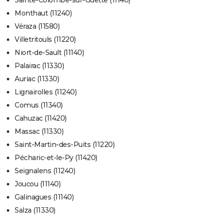
Sainte-Colombe-sur-Guette (11140)
Monthaut (11240)
Véraza (11580)
Villetritouls (11220)
Niort-de-Sault (11140)
Palairac (11330)
Auriac (11330)
Lignairolles (11240)
Comus (11340)
Cahuzac (11420)
Massac (11330)
Saint-Martin-des-Puits (11220)
Pécharic-et-le-Py (11420)
Seignalens (11240)
Joucou (11140)
Galinagues (11140)
Salza (11330)