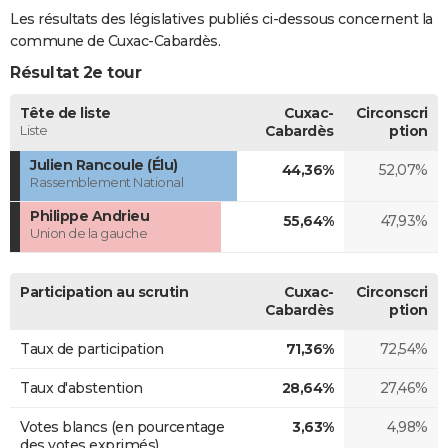
Les résultats des législatives publiés ci-dessous concernent la
commune de Cuxac-Cabardès.
Résultat 2e tour
Tête de liste
Cuxac-
Circonscri
Liste
Cabardès
ption
Julien Rancoule (Élu)
44,36%
52,07%
Rassemblement National
Philippe Andrieu
55,64%
47,93%
Union de la gauche
Participation au scrutin
Cuxac-
Circonscri
Cabardès
ption
Taux de participation
71,36%
72,54%
Taux d'abstention
28,64%
27,46%
Votes blancs (en pourcentage
3,63%
4,98%
des votes exprimés)