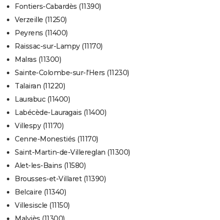
Fontiers-Cabardès (11390)
Verzeille (11250)
Peyrens (11400)
Raissac-sur-Lampy (11170)
Malras (11300)
Sainte-Colombe-sur-l'Hers (11230)
Talairan (11220)
Laurabuc (11400)
Labécède-Lauragais (11400)
Villespy (11170)
Cenne-Monestiés (11170)
Saint-Martin-de-Villereglan (11300)
Alet-les-Bains (11580)
Brousses-et-Villaret (11390)
Belcaire (11340)
Villesiscle (11150)
Malviès (11300)