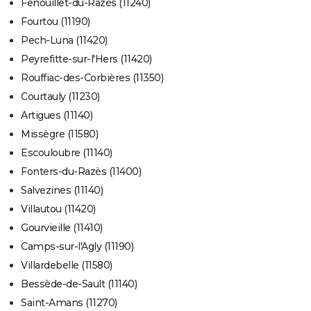
Fenouillet-du-Razès (11240)
Fourtou (11190)
Pech-Luna (11420)
Peyrefitte-sur-l'Hers (11420)
Rouffiac-des-Corbières (11350)
Courtauly (11230)
Artigues (11140)
Missègre (11580)
Escouloubre (11140)
Fonters-du-Razès (11400)
Salvezines (11140)
Villautou (11420)
Gourvieille (11410)
Camps-sur-l'Agly (11190)
Villardebelle (11580)
Bessède-de-Sault (11140)
Saint-Amans (11270)