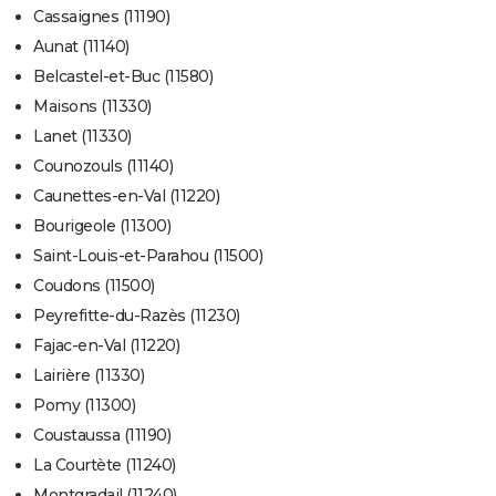
Cassaignes (11190)
Aunat (11140)
Belcastel-et-Buc (11580)
Maisons (11330)
Lanet (11330)
Counozouls (11140)
Caunettes-en-Val (11220)
Bourigeole (11300)
Saint-Louis-et-Parahou (11500)
Coudons (11500)
Peyrefitte-du-Razès (11230)
Fajac-en-Val (11220)
Lairière (11330)
Pomy (11300)
Coustaussa (11190)
La Courtète (11240)
Montgradail (11240)