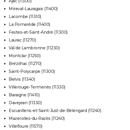
Ajac (11300)
Mireval-Lauragais (11400)
Lacombe (11310)
La Pomarède (11400)
Festes-et-Saint-André (11300)
Laurac (11270)
Val de Lambronne (11230)
Montclar (11250)
Brézilhac (11270)
Saint-Polycarpe (11300)
Belvis (11340)
Villerouge-Termenès (11330)
Baraigne (11410)
Davejean (11330)
Escueillens-et-Saint-Just-de-Bélengard (11240)
Mazerolles-du-Razès (11240)
Villefloure (11570)