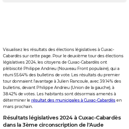
City break
Voyage de noces
Climat
Destinations
Voyage nature
Forum
+
PHOTO
GUIDES D'ACHAT
BONS PLANS
CARTE DE VOEUX
Visualisez les résultats des élections législatives à Cuxac-
Carte Bonne année
Carte Pâques
Carte de Noël
Carte Saint-Valentin
Carte d'anniversaire
DICTIONNAIRE
Cabardès sur cette page. Pour le deuxième tour des élections
législatives 2024, les citoyens de Cuxac-Cabardès ont
Biographies
Expressions
Dictionnaire
Citations
Proverbes
PROGRAMME TV
plébiscité Philippe Andrieu (Nouveau Front populaire), qui a
réuni 55.64% des bulletins de vote. Les résultats du premier
COPAINS D'AVANT
tour donnaient l’avantage à Julien Rancoule, avec 39.14% des
bulletins, devant Philippe Andrieu (Union de la gauche), à
Se connecter
Collèges
Universités
Service militaire
S'inscrire
Lycées
Primaires
Entreprises
Avis de recherche
AVIS DE DÉCÈS
38.42% de votes. Les habitants sont désormais amenés à
déterminer le
résultat des municipales à Cuxac-Cabardès
en
FORUM
mars prochain.
Lifestyle
Sport
Television
Cinema
Bricolage
Culture
Auto
Voyage
Résultats législatives 2024 à Cuxac-Cabardès
dans la 3ème circonscription de l'Aude