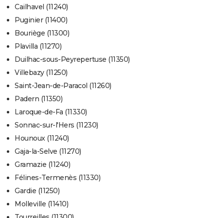
Cailhavel (11240)
Puginier (11400)
Bouriège (11300)
Plavilla (11270)
Duilhac-sous-Peyrepertuse (11350)
Villebazy (11250)
Saint-Jean-de-Paracol (11260)
Padern (11350)
Laroque-de-Fa (11330)
Sonnac-sur-l'Hers (11230)
Hounoux (11240)
Gaja-la-Selve (11270)
Gramazie (11240)
Félines-Termenès (11330)
Gardie (11250)
Molleville (11410)
Tourreilles (11300)