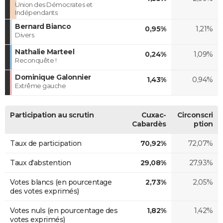
Union des Démocrates et
Indépendants
Bernard Bianco
0,95%
1,21%
Divers
Nathalie Marteel
0,24%
1,09%
Reconquête !
Dominique Galonnier
1,43%
0,94%
Extrême gauche
Participation au scrutin
Cuxac-
Circonscri
Cabardès
ption
Taux de participation
70,92%
72,07%
Taux d'abstention
29,08%
27,93%
Votes blancs (en pourcentage
2,73%
2,05%
des votes exprimés)
Votes nuls (en pourcentage des
1,82%
1,42%
votes exprimés)