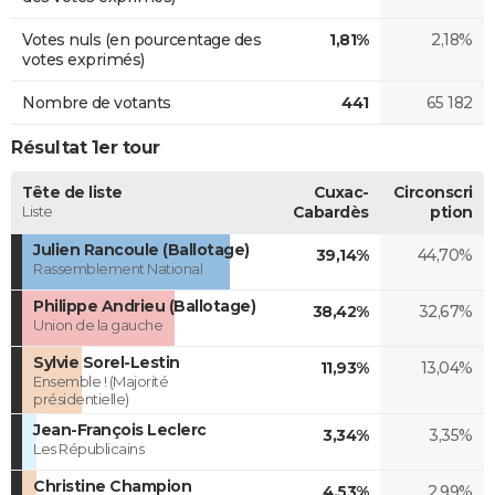
Votes nuls (en pourcentage des
1,81%
2,18%
votes exprimés)
Nombre de votants
441
65 182
Résultat 1er tour
Tête de liste
Cuxac-
Circonscri
Liste
Cabardès
ption
Julien Rancoule (Ballotage)
39,14%
44,70%
Rassemblement National
Philippe Andrieu (Ballotage)
38,42%
32,67%
Union de la gauche
Sylvie Sorel-Lestin
11,93%
13,04%
Ensemble ! (Majorité
présidentielle)
Jean-François Leclerc
3,34%
3,35%
Les Républicains
Christine Champion
4,53%
2,99%