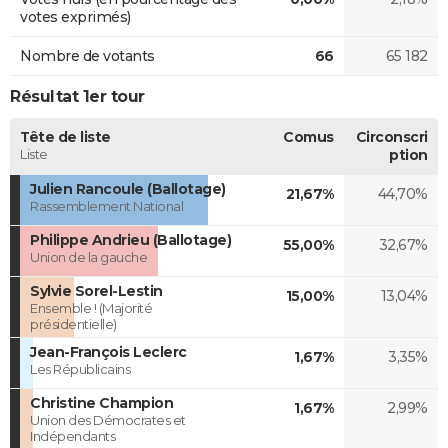
votes exprimés)
Nombre de votants
66
65 182
Résultat 1er tour
Tête de liste
Comus
Circonscri
Liste
ption
Julien Rancoule (Ballotage)
21,67%
44,70%
Rassemblement National
Philippe Andrieu (Ballotage)
55,00%
32,67%
Union de la gauche
Sylvie Sorel-Lestin
15,00%
13,04%
Ensemble ! (Majorité
présidentielle)
Jean-François Leclerc
1,67%
3,35%
Les Républicains
Christine Champion
1,67%
2,99%
Union des Démocrates et
Indépendants