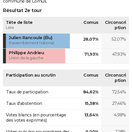
commune de Comus.
Résultat 2e tour
Tête de liste
Comus
Circonscri
Liste
ption
Julien Rancoule (Élu)
28,07%
52,07%
Rassemblement National
Philippe Andrieu
71,93%
47,93%
Union de la gauche
Participation au scrutin
Comus
Circonscri
ption
Taux de participation
84,62%
72,54%
Taux d'abstention
15,38%
27,46%
Votes blancs (en pourcentage
13,64%
4,98%
des votes exprimés)
Votes nuls (en pourcentage des
0,00%
2,18%