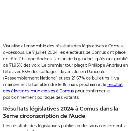
City break
Voyage de noces
Climat
Destinations
Voyage nature
Forum
+
PHOTO
GUIDES D'ACHAT
BONS PLANS
CARTE DE VOEUX
Visualisez l'ensemble des résultats des législatives à Comus
ci-dessous. Le 7 juillet 2024, les électeurs de Comus ont placé
Carte Bonne année
Carte Pâques
Carte de Noël
Carte Saint-Valentin
Carte d'anniversaire
DICTIONNAIRE
en tête Philippe Andrieu (Union de la gauche), qu'ils ont gratifié
de 71.93% des voix. Le premier tour plaçait Philippe Andrieu en
Biographies
Expressions
Dictionnaire
Citations
Proverbes
PROGRAMME TV
tête avec 55% des suffrages, devant Julien Rancoule
(Rassemblement National) et ses 21.67% de bulletins. Il va
COPAINS D'AVANT
maintenant falloir attendre le 15 mars prochain et le
résultat
Se connecter
Collèges
Universités
Service militaire
S'inscrire
Lycées
Primaires
Entreprises
Avis de recherche
AVIS DE DÉCÈS
des élections municipales à Comus
pour confirmer le
positionnement politique des votants.
FORUM
Résultats législatives 2024 à Comus dans la
Lifestyle
Sport
Television
Cinema
Bricolage
Culture
Auto
Voyage
3ème circonscription de l'Aude
Les résultats des législatives publiés ci-dessous concernent la