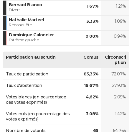
Bernard Bianco
1,67%
1,21%
Divers
Nathalie Marteel
3,33%
1,09%
Reconquête !
Dominique Galonnier
0,00%
0,94%
Extrême gauche
Participation au scrutin
Comus
Circonscri
ption
Taux de participation
83,33%
72,07%
Taux d'abstention
16,67%
27,93%
Votes blancs (en pourcentage
4,62%
2,05%
des votes exprimés)
Votes nuls (en pourcentage des
3,08%
1,42%
votes exprimés)
Nombre de votants
65
64 765