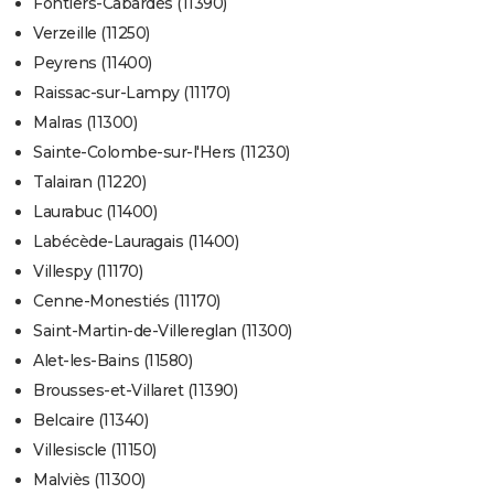
Fontiers-Cabardès (11390)
Verzeille (11250)
Peyrens (11400)
Raissac-sur-Lampy (11170)
Malras (11300)
Sainte-Colombe-sur-l'Hers (11230)
Talairan (11220)
Laurabuc (11400)
Labécède-Lauragais (11400)
Villespy (11170)
Cenne-Monestiés (11170)
Saint-Martin-de-Villereglan (11300)
Alet-les-Bains (11580)
Brousses-et-Villaret (11390)
Belcaire (11340)
Villesiscle (11150)
Malviès (11300)