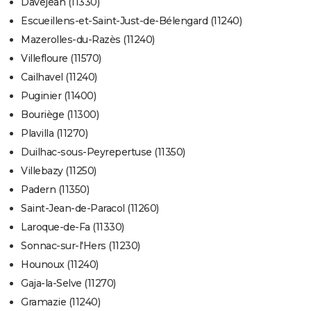
Davejean (11330)
Escueillens-et-Saint-Just-de-Bélengard (11240)
Mazerolles-du-Razès (11240)
Villefloure (11570)
Cailhavel (11240)
Puginier (11400)
Bouriège (11300)
Plavilla (11270)
Duilhac-sous-Peyrepertuse (11350)
Villebazy (11250)
Padern (11350)
Saint-Jean-de-Paracol (11260)
Laroque-de-Fa (11330)
Sonnac-sur-l'Hers (11230)
Hounoux (11240)
Gaja-la-Selve (11270)
Gramazie (11240)