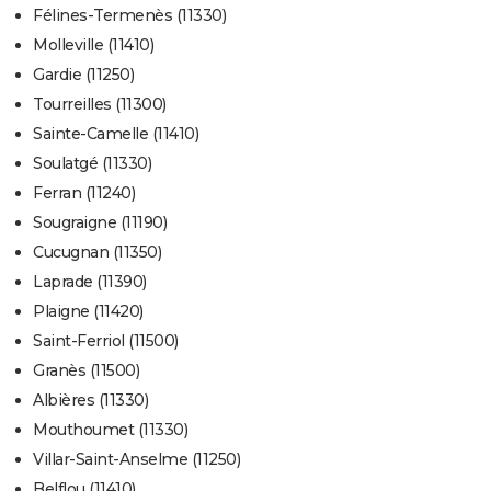
Félines-Termenès (11330)
Molleville (11410)
Gardie (11250)
Tourreilles (11300)
Sainte-Camelle (11410)
Soulatgé (11330)
Ferran (11240)
Sougraigne (11190)
Cucugnan (11350)
Laprade (11390)
Plaigne (11420)
Saint-Ferriol (11500)
Granès (11500)
Albières (11330)
Mouthoumet (11330)
Villar-Saint-Anselme (11250)
Belflou (11410)