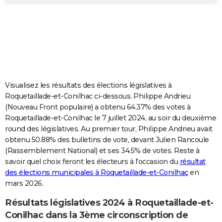
City break
Voyage de noces
Climat
Destinations
Voyage nature
Forum
+
PHOTO
GUIDES D'ACHAT
BONS PLANS
CARTE DE VOEUX
Visualisez les résultats des élections législatives à
Carte Bonne année
Carte Pâques
Carte de Noël
Carte Saint-Valentin
Carte d'anniversaire
DICTIONNAIRE
Roquetaillade-et-Conilhac ci-dessous. Philippe Andrieu
(Nouveau Front populaire) a obtenu 64.37% des votes à
Biographies
Expressions
Dictionnaire
Citations
Proverbes
PROGRAMME TV
Roquetaillade-et-Conilhac le 7 juillet 2024, au soir du deuxième
round des législatives. Au premier tour, Philippe Andrieu avait
COPAINS D'AVANT
obtenu 50.88% des bulletins de vote, devant Julien Rancoule
(Rassemblement National) et ses 34.5% de votes. Reste à
Se connecter
Collèges
Universités
Service militaire
S'inscrire
Lycées
Primaires
Entreprises
Avis de recherche
AVIS DE DÉCÈS
savoir quel choix feront les électeurs à l'occasion du
résultat
des élections municipales à Roquetaillade-et-Conilhac
en
FORUM
mars 2026.
Lifestyle
Sport
Television
Cinema
Bricolage
Culture
Auto
Voyage
Résultats législatives 2024 à Roquetaillade-et-
Conilhac dans la 3ème circonscription de