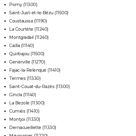
Pomy (11300)
Saint-Just-et-le-Bézu (11500)
Coustaussa (11190)
La Courtète (11240)
Montgradail (11240)
Cailla (11140)
Quirbajou (11500)
Generville (11270)
Fajac-la-Relenque (11410)
Termes (11330)
Saint-Couat-du-Razès (11300)
Gincla (11140)
La Bezole (11300)
Cumiès (11410)
Montjoi (11330)
Dernacueillette (11330)
Mayronnes (11220)