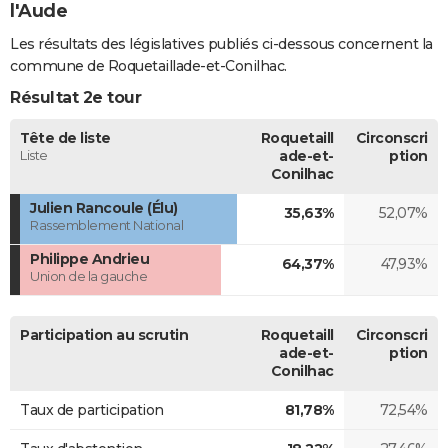
l'Aude
Les résultats des législatives publiés ci-dessous concernent la
commune de Roquetaillade-et-Conilhac.
Résultat 2e tour
Tête de liste
Roquetaill
Circonscri
Liste
ade-et-
ption
Conilhac
Julien Rancoule (Élu)
35,63%
52,07%
Rassemblement National
Philippe Andrieu
64,37%
47,93%
Union de la gauche
Participation au scrutin
Roquetaill
Circonscri
ade-et-
ption
Conilhac
Taux de participation
81,78%
72,54%