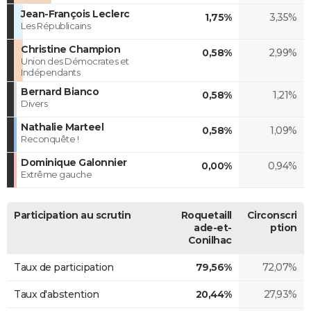
Jean-François Leclerc
1,75%
3,35%
Les Républicains
Christine Champion
0,58%
2,99%
Union des Démocrates et
Indépendants
Bernard Bianco
0,58%
1,21%
Divers
Nathalie Marteel
0,58%
1,09%
Reconquête !
Dominique Galonnier
0,00%
0,94%
Extrême gauche
Participation au scrutin
Roquetaill
Circonscri
ade-et-
ption
Conilhac
Taux de participation
79,56%
72,07%
Taux d'abstention
20,44%
27,93%