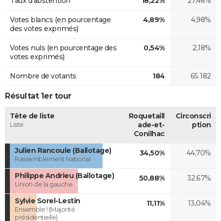
Taux d'abstention
18,22%
27,46%
Votes blancs (en pourcentage
4,89%
4,98%
des votes exprimés)
Votes nuls (en pourcentage des
0,54%
2,18%
votes exprimés)
Nombre de votants
184
65 182
Résultat 1er tour
Tête de liste
Roquetaill
Circonscri
Liste
ade-et-
ption
Conilhac
Julien Rancoule (Ballotage)
34,50%
44,70%
Rassemblement National
Philippe Andrieu (Ballotage)
50,88%
32,67%
Union de la gauche
Sylvie Sorel-Lestin
11,11%
13,04%
Ensemble ! (Majorité
présidentielle)