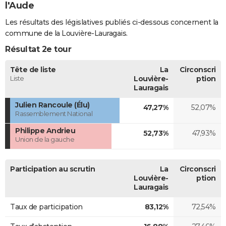
l'Aude
Les résultats des législatives publiés ci-dessous concernent la
commune de la Louvière-Lauragais.
Résultat 2e tour
Tête de liste
La
Circonscri
Liste
Louvière-
ption
Lauragais
Julien Rancoule (Élu)
47,27%
52,07%
Rassemblement National
Philippe Andrieu
52,73%
47,93%
Union de la gauche
Participation au scrutin
La
Circonscri
Louvière-
ption
Lauragais
Taux de participation
83,12%
72,54%