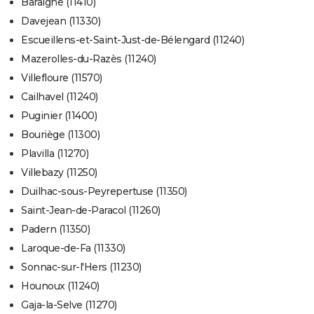
Baraigne (11410)
Davejean (11330)
Escueillens-et-Saint-Just-de-Bélengard (11240)
Mazerolles-du-Razès (11240)
Villefloure (11570)
Cailhavel (11240)
Puginier (11400)
Bouriège (11300)
Plavilla (11270)
Villebazy (11250)
Duilhac-sous-Peyrepertuse (11350)
Saint-Jean-de-Paracol (11260)
Padern (11350)
Laroque-de-Fa (11330)
Sonnac-sur-l'Hers (11230)
Hounoux (11240)
Gaja-la-Selve (11270)