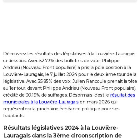
City break
Voyage de noces
Climat
Destinations
Voyage nature
Forum
+
PHOTO
GUIDES D'ACHAT
BONS PLANS
CARTE DE VOEUX
Découvrez les résultats des législatives à la Louvière-Lauragais
Carte Bonne année
Carte Pâques
Carte de Noël
Carte Saint-Valentin
Carte d'anniversaire
DICTIONNAIRE
ci-dessous. Avec 52.73% des bulletins de vote, Philippe
Andrieu (Nouveau Front populaire) a pris la pôle position à la
Biographies
Expressions
Dictionnaire
Citations
Proverbes
PROGRAMME TV
Louvière-Lauragais, le 7 juillet 2024 pour le deuxième tour de la
législative. Avec 35.85% des voix, Julien Rancoule prenait la tête
COPAINS D'AVANT
au 1er tour, devant Philippe Andrieu (Nouveau Front populaire),
crédité de 30.19% de suffrages. Désormais, c'est le
résultat des
Se connecter
Collèges
Universités
Service militaire
S'inscrire
Lycées
Primaires
Entreprises
Avis de recherche
AVIS DE DÉCÈS
municipales à la Louvière-Lauragais
en mars 2026 qui
représentera la prochaine échéance politique pour ses
FORUM
habitants.
Lifestyle
Sport
Television
Cinema
Bricolage
Culture
Auto
Voyage
Résultats législatives 2024 à la Louvière-
Lauragais dans la 3ème circonscription de