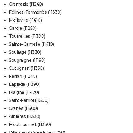
Gramazie (11240)
Félines-Termenès (11330)
Molleville (11410)
Gardie (11250)
Tourreilles (11300)
Sainte-Camelle (11410)
Soulatgé (11330)
Sougraigne (11190)
Cucugnan (11350)
Ferran (11240)
Laprade (11390)
Plaigne (11420)
Saint-Ferriol (11500)
Granès (11500)
Albières (11330)
Mouthoumet (11330)
Villar-Saint-Anselme (11250)