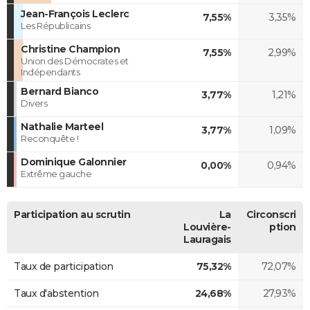
Jean-François Leclerc
7,55%
3,35%
Les Républicains
Christine Champion
7,55%
2,99%
Union des Démocrates et
Indépendants
Bernard Bianco
3,77%
1,21%
Divers
Nathalie Marteel
3,77%
1,09%
Reconquête !
Dominique Galonnier
0,00%
0,94%
Extrême gauche
Participation au scrutin
La
Circonscri
Louvière-
ption
Lauragais
Taux de participation
75,32%
72,07%
Taux d'abstention
24,68%
27,93%