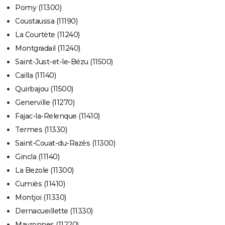
Pomy (11300)
Coustaussa (11190)
La Courtète (11240)
Montgradail (11240)
Saint-Just-et-le-Bézu (11500)
Cailla (11140)
Quirbajou (11500)
Generville (11270)
Fajac-la-Relenque (11410)
Termes (11330)
Saint-Couat-du-Razès (11300)
Gincla (11140)
La Bezole (11300)
Cumiès (11410)
Montjoi (11330)
Dernacueillette (11330)
Mayronnes (11220)