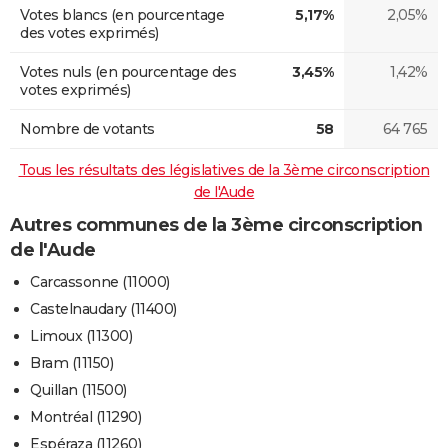
Votes blancs (en pourcentage
5,17%
2,05%
des votes exprimés)
Votes nuls (en pourcentage des
3,45%
1,42%
votes exprimés)
Nombre de votants
58
64 765
Tous les résultats des législatives de la 3ème circonscription
de l'Aude
Autres communes de la 3ème circonscription
de l'Aude
Carcassonne (11000)
Castelnaudary (11400)
Limoux (11300)
Bram (11150)
Quillan (11500)
Montréal (11290)
Espéraza (11260)