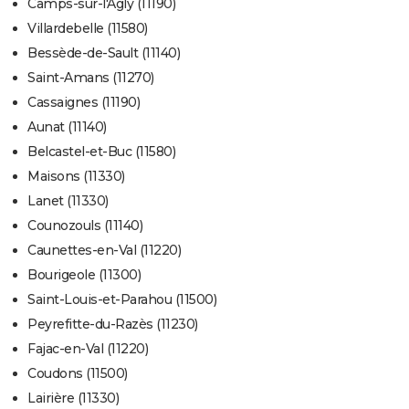
Camps-sur-l'Agly (11190)
Villardebelle (11580)
Bessède-de-Sault (11140)
Saint-Amans (11270)
Cassaignes (11190)
Aunat (11140)
Belcastel-et-Buc (11580)
Maisons (11330)
Lanet (11330)
Counozouls (11140)
Caunettes-en-Val (11220)
Bourigeole (11300)
Saint-Louis-et-Parahou (11500)
Peyrefitte-du-Razès (11230)
Fajac-en-Val (11220)
Coudons (11500)
Lairière (11330)