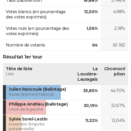
Taux d'abstention
16,88%
27,46%
Votes blancs (en pourcentage
12,50%
4,98%
des votes exprimés)
Votes nuls (en pourcentage des
1,56%
2,18%
votes exprimés)
Nombre de votants
64
65 182
Résultat 1er tour
Tête de liste
La
Circonscri
Liste
Louvière-
ption
Lauragais
Julien Rancoule (Ballotage)
35,85%
44,70%
Rassemblement National
Philippe Andrieu (Ballotage)
30,19%
32,67%
Union de la gauche
Sylvie Sorel-Lestin
11,32%
13,04%
Ensemble ! (Majorité
présidentielle)