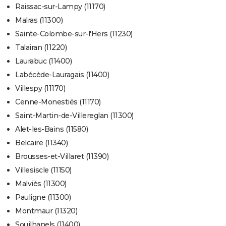
Raissac-sur-Lampy (11170)
Malras (11300)
Sainte-Colombe-sur-l'Hers (11230)
Talairan (11220)
Laurabuc (11400)
Labécède-Lauragais (11400)
Villespy (11170)
Cenne-Monestiés (11170)
Saint-Martin-de-Villereglan (11300)
Alet-les-Bains (11580)
Belcaire (11340)
Brousses-et-Villaret (11390)
Villesiscle (11150)
Malviès (11300)
Pauligne (11300)
Montmaur (11320)
Souilhanels (11400)