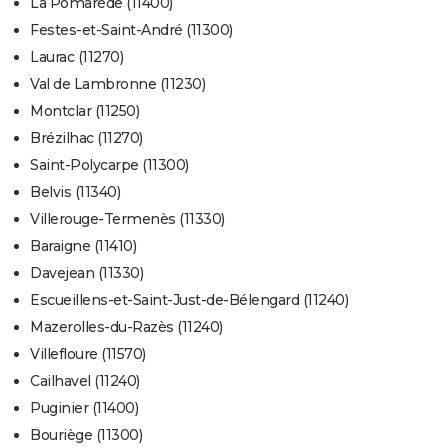
La Pomarède (11400)
Festes-et-Saint-André (11300)
Laurac (11270)
Val de Lambronne (11230)
Montclar (11250)
Brézilhac (11270)
Saint-Polycarpe (11300)
Belvis (11340)
Villerouge-Termenès (11330)
Baraigne (11410)
Davejean (11330)
Escueillens-et-Saint-Just-de-Bélengard (11240)
Mazerolles-du-Razès (11240)
Villefloure (11570)
Cailhavel (11240)
Puginier (11400)
Bouriège (11300)