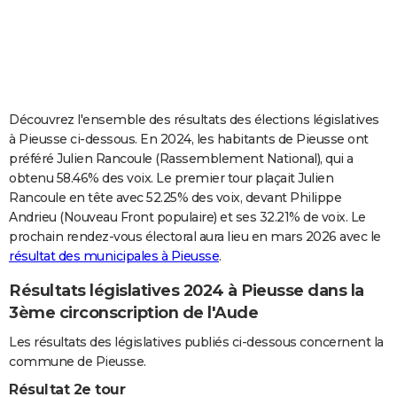
City break
Voyage de noces
Climat
Destinations
Voyage nature
Forum
+
PHOTO
GUIDES D'ACHAT
BONS PLANS
Découvrez l'ensemble des résultats des élections législatives
CARTE DE VOEUX
à Pieusse ci-dessous. En 2024, les habitants de Pieusse ont
préféré Julien Rancoule (Rassemblement National), qui a
Carte Bonne année
Carte Pâques
Carte de Noël
Carte Saint-Valentin
Carte d'anniversaire
DICTIONNAIRE
obtenu 58.46% des voix. Le premier tour plaçait Julien
Rancoule en tête avec 52.25% des voix, devant Philippe
Biographies
Expressions
Dictionnaire
Citations
Proverbes
PROGRAMME TV
Andrieu (Nouveau Front populaire) et ses 32.21% de voix. Le
prochain rendez-vous électoral aura lieu en mars 2026 avec le
COPAINS D'AVANT
résultat des municipales à Pieusse
.
Se connecter
Collèges
Universités
Service militaire
S'inscrire
Lycées
Primaires
Entreprises
Avis de recherche
AVIS DE DÉCÈS
Résultats législatives 2024 à Pieusse dans la
FORUM
3ème circonscription de l'Aude
Lifestyle
Sport
Television
Cinema
Bricolage
Culture
Auto
Voyage
Les résultats des législatives publiés ci-dessous concernent la
commune de Pieusse.
Résultat 2e tour