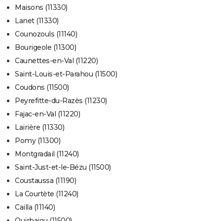
Maisons (11330)
Lanet (11330)
Counozouls (11140)
Bourigeole (11300)
Caunettes-en-Val (11220)
Saint-Louis-et-Parahou (11500)
Coudons (11500)
Peyrefitte-du-Razès (11230)
Fajac-en-Val (11220)
Lairière (11330)
Pomy (11300)
Montgradail (11240)
Saint-Just-et-le-Bézu (11500)
Coustaussa (11190)
La Courtète (11240)
Cailla (11140)
Quirbajou (11500)