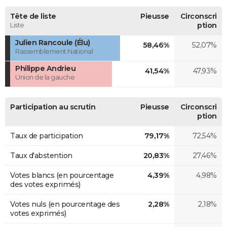
Tête de liste
Pieusse
Circonscri
Liste
ption
Julien Rancoule (Élu)
58,46%
52,07%
Rassemblement National
Philippe Andrieu
41,54%
47,93%
Union de la gauche
Participation au scrutin
Pieusse
Circonscri
ption
Taux de participation
79,17%
72,54%
Taux d'abstention
20,83%
27,46%
Votes blancs (en pourcentage
4,39%
4,98%
des votes exprimés)
Votes nuls (en pourcentage des
2,28%
2,18%
votes exprimés)