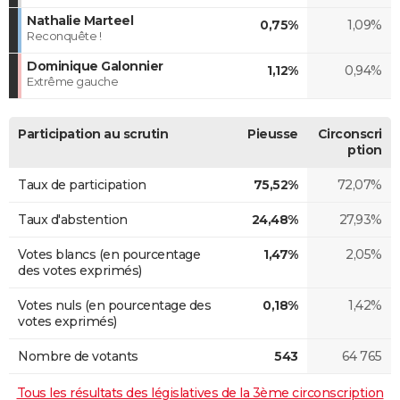
Nathalie Marteel
0,75%
1,09%
Reconquête !
Dominique Galonnier
1,12%
0,94%
Extrême gauche
Participation au scrutin
Pieusse
Circonscri
ption
Taux de participation
75,52%
72,07%
Taux d'abstention
24,48%
27,93%
Votes blancs (en pourcentage
1,47%
2,05%
des votes exprimés)
Votes nuls (en pourcentage des
0,18%
1,42%
votes exprimés)
Nombre de votants
543
64 765
Tous les résultats des législatives de la 3ème circonscription