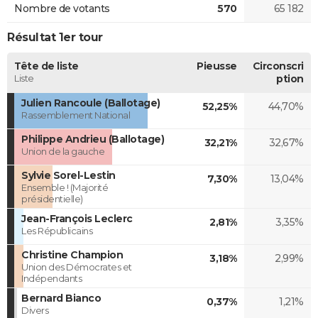
Nombre de votants
570
65 182
Résultat 1er tour
Tête de liste
Pieusse
Circonscri
Liste
ption
Julien Rancoule (Ballotage)
52,25%
44,70%
Rassemblement National
Philippe Andrieu (Ballotage)
32,21%
32,67%
Union de la gauche
Sylvie Sorel-Lestin
7,30%
13,04%
Ensemble ! (Majorité
présidentielle)
Jean-François Leclerc
2,81%
3,35%
Les Républicains
Christine Champion
3,18%
2,99%
Union des Démocrates et
Indépendants
Bernard Bianco
0,37%
1,21%
Divers