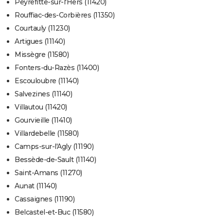
Peyrefitte-sur-l'Hers (11420)
Rouffiac-des-Corbières (11350)
Courtauly (11230)
Artigues (11140)
Missègre (11580)
Fonters-du-Razès (11400)
Escouloubre (11140)
Salvezines (11140)
Villautou (11420)
Gourvieille (11410)
Villardebelle (11580)
Camps-sur-l'Agly (11190)
Bessède-de-Sault (11140)
Saint-Amans (11270)
Aunat (11140)
Cassaignes (11190)
Belcastel-et-Buc (11580)