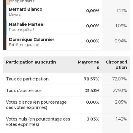
Indépendants
Bernard Bianco
0,00%
1,21%
Divers
Nathalie Marteel
0,00%
1,09%
Reconquête !
Dominique Galonnier
0,00%
0,94%
Extrême gauche
Participation au scrutin
Mayronne
Circonscri
s
ption
Taux de participation
78,57%
72,07%
Taux d'abstention
21,43%
27,93%
Votes blancs (en pourcentage
0,00%
2,05%
des votes exprimés)
Votes nuls (en pourcentage des
3,03%
1,42%
votes exprimés)