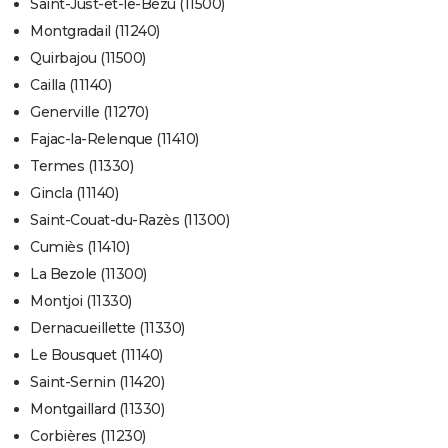
Saint-Just-et-le-Bézu (11500)
Montgradail (11240)
Quirbajou (11500)
Cailla (11140)
Generville (11270)
Fajac-la-Relenque (11410)
Termes (11330)
Gincla (11140)
Saint-Couat-du-Razès (11300)
Cumiès (11410)
La Bezole (11300)
Montjoi (11330)
Dernacueillette (11330)
Le Bousquet (11140)
Saint-Sernin (11420)
Montgaillard (11330)
Corbières (11230)