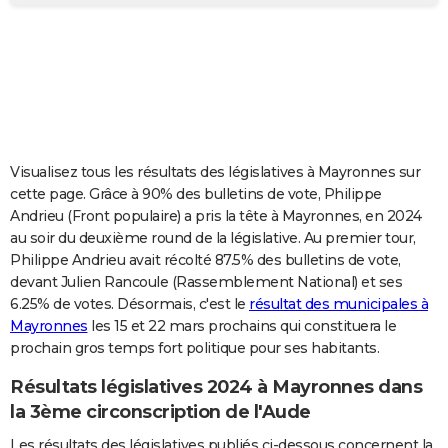
City break
Voyage de noces
Climat
Destinations
Voyage nature
Forum
+
PHOTO
GUIDES D'ACHAT
BONS PLANS
CARTE DE VOEUX
Visualisez tous les résultats des législatives à Mayronnes sur
Carte Bonne année
Carte Pâques
Carte de Noël
Carte Saint-Valentin
Carte d'anniversaire
DICTIONNAIRE
cette page. Grâce à 90% des bulletins de vote, Philippe
Andrieu (Front populaire) a pris la tête à Mayronnes, en 2024
Biographies
Expressions
Dictionnaire
Citations
Proverbes
PROGRAMME TV
au soir du deuxième round de la législative. Au premier tour,
Philippe Andrieu avait récolté 87.5% des bulletins de vote,
COPAINS D'AVANT
devant Julien Rancoule (Rassemblement National) et ses
6.25% de votes. Désormais, c'est le
résultat des municipales à
Se connecter
Collèges
Universités
Service militaire
S'inscrire
Lycées
Primaires
Entreprises
Avis de recherche
AVIS DE DÉCÈS
Mayronnes
les 15 et 22 mars prochains qui constituera le
prochain gros temps fort politique pour ses habitants.
FORUM
Lifestyle
Sport
Television
Cinema
Bricolage
Culture
Auto
Voyage
Résultats législatives 2024 à Mayronnes dans
la 3ème circonscription de l'Aude
Les résultats des législatives publiés ci-dessous concernent la