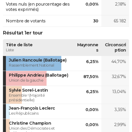
Votes nuls (en pourcentage des
0,00%
2,18%
votes exprimés)
Nombre de votants
30
65 182
Résultat 1er tour
Tête de liste
Mayronne
Circonscri
Liste
s
ption
Julien Rancoule (Ballotage)
6,25%
44,70%
Rassemblement National
Philippe Andrieu (Ballotage)
87,50%
32,67%
Union de la gauche
Sylvie Sorel-Lestin
6,25%
13,04%
Ensemble ! (Majorité
présidentielle)
Jean-François Leclerc
0,00%
3,35%
Les Républicains
Christine Champion
0,00%
2,99%
Union des Démocrates et