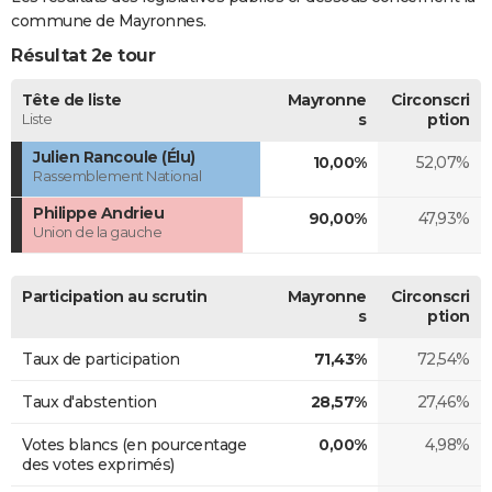
commune de Mayronnes.
Résultat 2e tour
Tête de liste
Mayronne
Circonscri
Liste
s
ption
Julien Rancoule (Élu)
10,00%
52,07%
Rassemblement National
Philippe Andrieu
90,00%
47,93%
Union de la gauche
Participation au scrutin
Mayronne
Circonscri
s
ption
Taux de participation
71,43%
72,54%
Taux d'abstention
28,57%
27,46%
Votes blancs (en pourcentage
0,00%
4,98%
des votes exprimés)