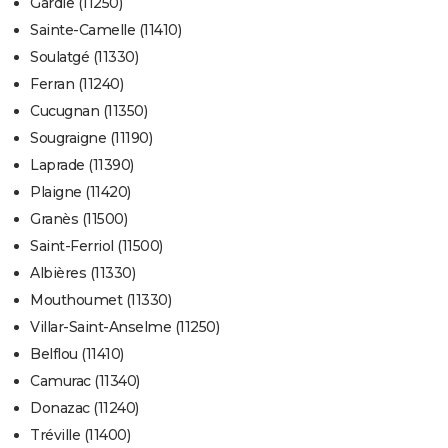
Gardie (11250)
Sainte-Camelle (11410)
Soulatgé (11330)
Ferran (11240)
Cucugnan (11350)
Sougraigne (11190)
Laprade (11390)
Plaigne (11420)
Granès (11500)
Saint-Ferriol (11500)
Albières (11330)
Mouthoumet (11330)
Villar-Saint-Anselme (11250)
Belflou (11410)
Camurac (11340)
Donazac (11240)
Tréville (11400)