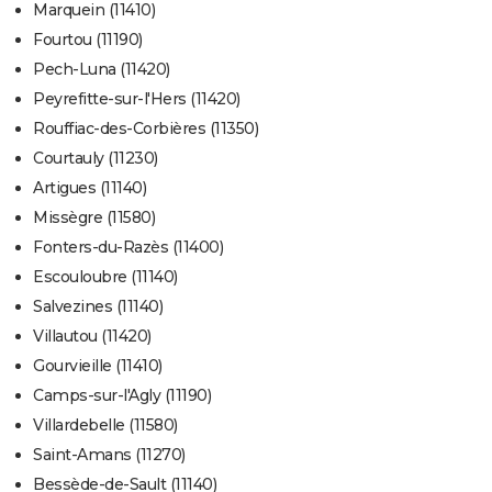
Marquein (11410)
Fourtou (11190)
Pech-Luna (11420)
Peyrefitte-sur-l'Hers (11420)
Rouffiac-des-Corbières (11350)
Courtauly (11230)
Artigues (11140)
Missègre (11580)
Fonters-du-Razès (11400)
Escouloubre (11140)
Salvezines (11140)
Villautou (11420)
Gourvieille (11410)
Camps-sur-l'Agly (11190)
Villardebelle (11580)
Saint-Amans (11270)
Bessède-de-Sault (11140)