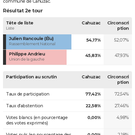
commune de Cahuzac.
Résultat 2e tour
Tête de liste
Cahuzac
Circonscri
Liste
ption
Julien Rancoule (Élu)
54,17%
52,07%
Rassemblement National
Philippe Andrieu
45,83%
47,93%
Union de la gauche
Participation au scrutin
Cahuzac
Circonscri
ption
Taux de participation
77,42%
72,54%
Taux d'abstention
22,58%
27,46%
Votes blancs (en pourcentage
0,00%
4,98%
des votes exprimés)
Votes nuls (en pourcentage des
0,00%
2,18%