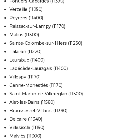
Fontiers-Cabardès (11390)
Verzeille (11250)
Peyrens (11400)
Raissac-sur-Lampy (11170)
Malras (11300)
Sainte-Colombe-sur-l'Hers (11230)
Talairan (11220)
Laurabuc (11400)
Labécède-Lauragais (11400)
Villespy (11170)
Cenne-Monestiés (11170)
Saint-Martin-de-Villereglan (11300)
Alet-les-Bains (11580)
Brousses-et-Villaret (11390)
Belcaire (11340)
Villesiscle (11150)
Malviès (11300)