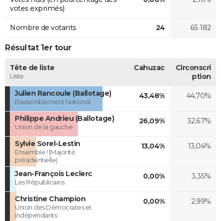
votes exprimés)
Nombre de votants
24
65 182
Résultat 1er tour
Tête de liste
Cahuzac
Circonscri
Liste
ption
Julien Rancoule (Ballotage)
43,48%
44,70%
Rassemblement National
Philippe Andrieu (Ballotage)
26,09%
32,67%
Union de la gauche
Sylvie Sorel-Lestin
13,04%
13,04%
Ensemble ! (Majorité
présidentielle)
Jean-François Leclerc
0,00%
3,35%
Les Républicains
Christine Champion
0,00%
2,99%
Union des Démocrates et
Indépendants