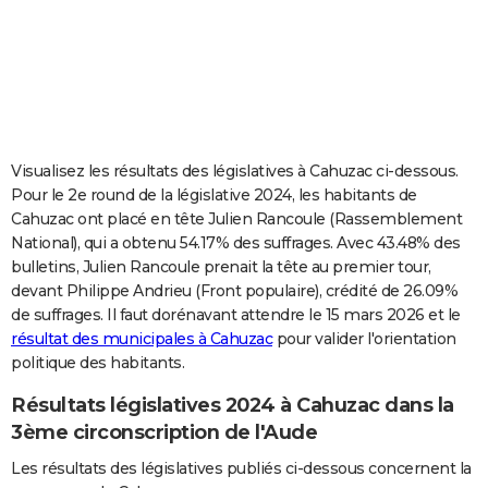
City break
Voyage de noces
Climat
Destinations
Voyage nature
Forum
+
PHOTO
GUIDES D'ACHAT
BONS PLANS
CARTE DE VOEUX
Visualisez les résultats des législatives à Cahuzac ci-dessous.
Pour le 2e round de la législative 2024, les habitants de
Carte Bonne année
Carte Pâques
Carte de Noël
Carte Saint-Valentin
Carte d'anniversaire
DICTIONNAIRE
Cahuzac ont placé en tête Julien Rancoule (Rassemblement
National), qui a obtenu 54.17% des suffrages. Avec 43.48% des
Biographies
Expressions
Dictionnaire
Citations
Proverbes
PROGRAMME TV
bulletins, Julien Rancoule prenait la tête au premier tour,
devant Philippe Andrieu (Front populaire), crédité de 26.09%
COPAINS D'AVANT
de suffrages. Il faut dorénavant attendre le 15 mars 2026 et le
Se connecter
Collèges
Universités
Service militaire
S'inscrire
Lycées
Primaires
Entreprises
Avis de recherche
AVIS DE DÉCÈS
résultat des municipales à Cahuzac
pour valider l'orientation
politique des habitants.
FORUM
Résultats législatives 2024 à Cahuzac dans la
Lifestyle
Sport
Television
Cinema
Bricolage
Culture
Auto
Voyage
3ème circonscription de l'Aude
Les résultats des législatives publiés ci-dessous concernent la