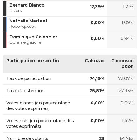
Bernard Bianco
17,39%
1,21%
Divers
Nathalie Marteel
0,00%
1,09%
Reconquête !
Dominique Galonnier
0,00%
0,94%
Extrême gauche
Participation au scrutin
Cahuzac
Circonscri
ption
Taux de participation
74,19%
72,07%
Taux d'abstention
25,81%
27,93%
Votes blancs (en pourcentage
0,00%
2,05%
des votes exprimés)
Votes nuls (en pourcentage des
0,00%
1,42%
votes exprimés)
Nombre de votants
23
64 765