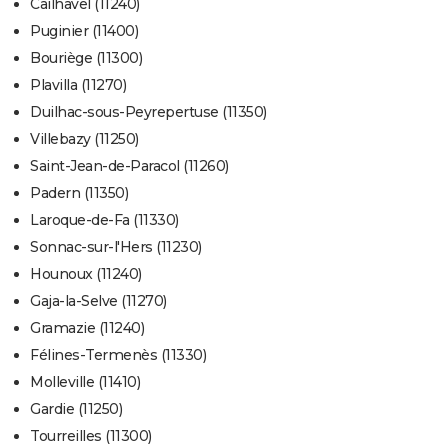
Cailhavel (11240)
Puginier (11400)
Bouriège (11300)
Plavilla (11270)
Duilhac-sous-Peyrepertuse (11350)
Villebazy (11250)
Saint-Jean-de-Paracol (11260)
Padern (11350)
Laroque-de-Fa (11330)
Sonnac-sur-l'Hers (11230)
Hounoux (11240)
Gaja-la-Selve (11270)
Gramazie (11240)
Félines-Termenès (11330)
Molleville (11410)
Gardie (11250)
Tourreilles (11300)