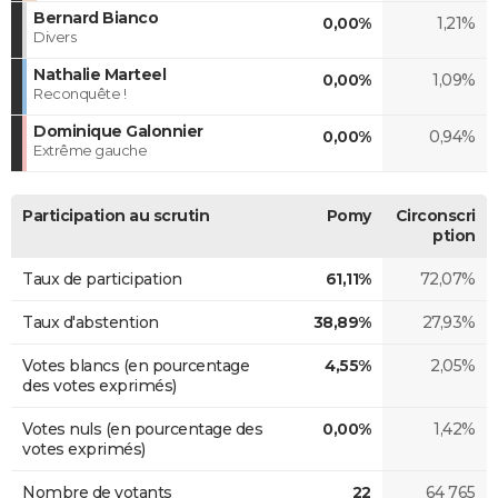
Bernard Bianco
0,00%
1,21%
Divers
Nathalie Marteel
0,00%
1,09%
Reconquête !
Dominique Galonnier
0,00%
0,94%
Extrême gauche
Participation au scrutin
Pomy
Circonscri
ption
Taux de participation
61,11%
72,07%
Taux d'abstention
38,89%
27,93%
Votes blancs (en pourcentage
4,55%
2,05%
des votes exprimés)
Votes nuls (en pourcentage des
0,00%
1,42%
votes exprimés)
Nombre de votants
22
64 765