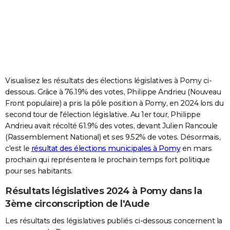
City break
Voyage de noces
Climat
Destinations
Voyage nature
Forum
+
PHOTO
GUIDES D'ACHAT
BONS PLANS
CARTE DE VOEUX
Visualisez les résultats des élections législatives à Pomy ci-
dessous. Grâce à 76.19% des votes, Philippe Andrieu (Nouveau
Carte Bonne année
Carte Pâques
Carte de Noël
Carte Saint-Valentin
Carte d'anniversaire
DICTIONNAIRE
Front populaire) a pris la pôle position à Pomy, en 2024 lors du
second tour de l'élection législative. Au 1er tour, Philippe
Biographies
Expressions
Dictionnaire
Citations
Proverbes
PROGRAMME TV
Andrieu avait récolté 61.9% des votes, devant Julien Rancoule
(Rassemblement National) et ses 9.52% de votes. Désormais,
COPAINS D'AVANT
c'est le
résultat des élections municipales à Pomy
en mars
Se connecter
Collèges
Universités
Service militaire
S'inscrire
Lycées
Primaires
Entreprises
Avis de recherche
AVIS DE DÉCÈS
prochain qui représentera le prochain temps fort politique
pour ses habitants.
FORUM
Résultats législatives 2024 à Pomy dans la
Lifestyle
Sport
Television
Cinema
Bricolage
Culture
Auto
Voyage
3ème circonscription de l'Aude
Les résultats des législatives publiés ci-dessous concernent la