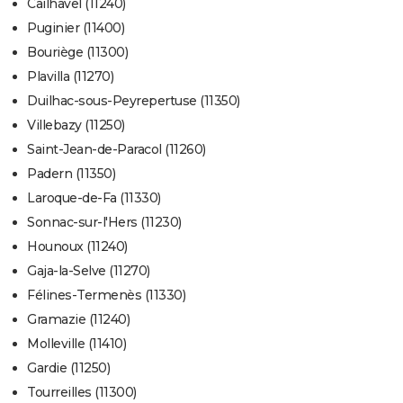
Cailhavel (11240)
Puginier (11400)
Bouriège (11300)
Plavilla (11270)
Duilhac-sous-Peyrepertuse (11350)
Villebazy (11250)
Saint-Jean-de-Paracol (11260)
Padern (11350)
Laroque-de-Fa (11330)
Sonnac-sur-l'Hers (11230)
Hounoux (11240)
Gaja-la-Selve (11270)
Félines-Termenès (11330)
Gramazie (11240)
Molleville (11410)
Gardie (11250)
Tourreilles (11300)