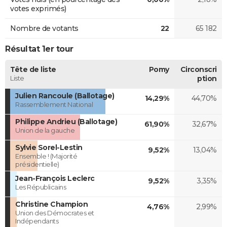
votes exprimés)
Nombre de votants
22
65 182
Résultat 1er tour
Tête de liste
Pomy
Circonscri
Liste
ption
Julien Rancoule (Ballotage)
14,29%
44,70%
Rassemblement National
Philippe Andrieu (Ballotage)
61,90%
32,67%
Union de la gauche
Sylvie Sorel-Lestin
9,52%
13,04%
Ensemble ! (Majorité
présidentielle)
Jean-François Leclerc
9,52%
3,35%
Les Républicains
Christine Champion
4,76%
2,99%
Union des Démocrates et
Indépendants