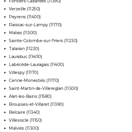
Fontiers-Cabardès (11390)
Verzeille (11250)
Peyrens (11400)
Raissac-sur-Lampy (11170)
Malras (11300)
Sainte-Colombe-sur-l'Hers (11230)
Talairan (11220)
Laurabuc (11400)
Labécède-Lauragais (11400)
Villespy (11170)
Cenne-Monestiés (11170)
Saint-Martin-de-Villereglan (11300)
Alet-les-Bains (11580)
Brousses-et-Villaret (11390)
Belcaire (11340)
Villesiscle (11150)
Malviès (11300)