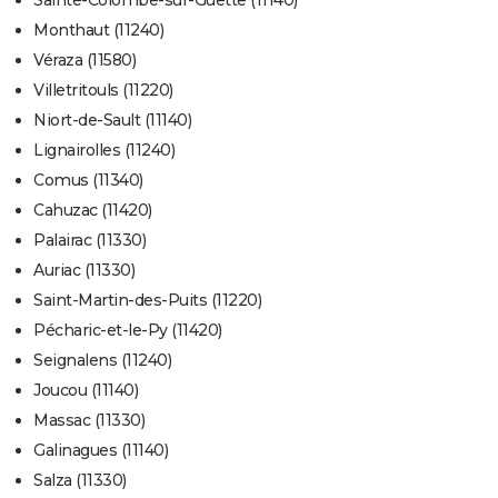
Sainte-Colombe-sur-Guette (11140)
Monthaut (11240)
Véraza (11580)
Villetritouls (11220)
Niort-de-Sault (11140)
Lignairolles (11240)
Comus (11340)
Cahuzac (11420)
Palairac (11330)
Auriac (11330)
Saint-Martin-des-Puits (11220)
Pécharic-et-le-Py (11420)
Seignalens (11240)
Joucou (11140)
Massac (11330)
Galinagues (11140)
Salza (11330)