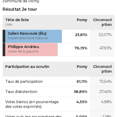
commune de Pomy.
Résultat 2e tour
Tête de liste
Pomy
Circonscri
Liste
ption
Julien Rancoule (Élu)
23,81%
52,07%
Rassemblement National
Philippe Andrieu
76,19%
47,93%
Union de la gauche
Participation au scrutin
Pomy
Circonscri
ption
Taux de participation
61,11%
72,54%
Taux d'abstention
38,89%
27,46%
Votes blancs (en pourcentage
4,55%
4,98%
des votes exprimés)
Votes nuls (en pourcentage des
0,00%
2,18%