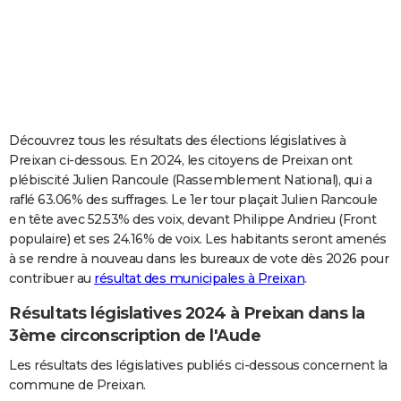
City break
Voyage de noces
Climat
Destinations
Voyage nature
Forum
+
PHOTO
GUIDES D'ACHAT
BONS PLANS
CARTE DE VOEUX
Découvrez tous les résultats des élections législatives à
Preixan ci-dessous. En 2024, les citoyens de Preixan ont
Carte Bonne année
Carte Pâques
Carte de Noël
Carte Saint-Valentin
Carte d'anniversaire
DICTIONNAIRE
plébiscité Julien Rancoule (Rassemblement National), qui a
raflé 63.06% des suffrages. Le 1er tour plaçait Julien Rancoule
Biographies
Expressions
Dictionnaire
Citations
Proverbes
PROGRAMME TV
en tête avec 52.53% des voix, devant Philippe Andrieu (Front
populaire) et ses 24.16% de voix. Les habitants seront amenés
COPAINS D'AVANT
à se rendre à nouveau dans les bureaux de vote dès 2026 pour
Se connecter
Collèges
Universités
Service militaire
S'inscrire
Lycées
Primaires
Entreprises
Avis de recherche
AVIS DE DÉCÈS
contribuer au
résultat des municipales à Preixan
.
Résultats législatives 2024 à Preixan dans la
FORUM
3ème circonscription de l'Aude
Lifestyle
Sport
Television
Cinema
Bricolage
Culture
Auto
Voyage
Les résultats des législatives publiés ci-dessous concernent la
commune de Preixan.