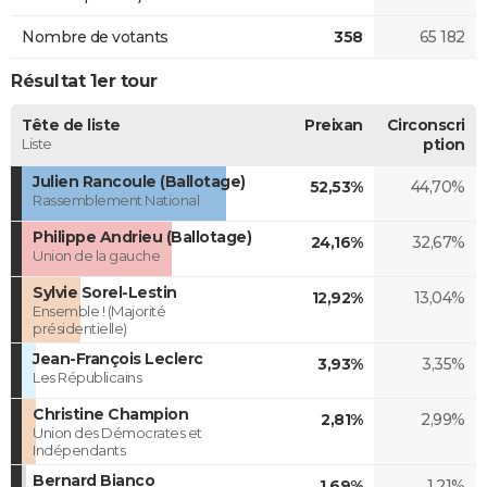
Nombre de votants
358
65 182
Résultat 1er tour
Tête de liste
Preixan
Circonscri
Liste
ption
Julien Rancoule (Ballotage)
52,53%
44,70%
Rassemblement National
Philippe Andrieu (Ballotage)
24,16%
32,67%
Union de la gauche
Sylvie Sorel-Lestin
12,92%
13,04%
Ensemble ! (Majorité
présidentielle)
Jean-François Leclerc
3,93%
3,35%
Les Républicains
Christine Champion
2,81%
2,99%
Union des Démocrates et
Indépendants
Bernard Bianco
1,69%
1,21%