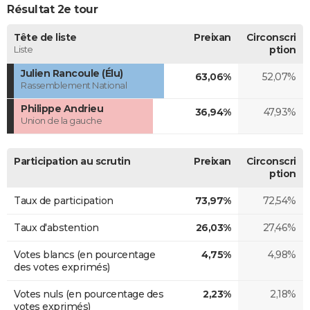
Résultat 2e tour
Tête de liste
Preixan
Circonscri
Liste
ption
Julien Rancoule (Élu)
63,06%
52,07%
Rassemblement National
Philippe Andrieu
36,94%
47,93%
Union de la gauche
Participation au scrutin
Preixan
Circonscri
ption
Taux de participation
73,97%
72,54%
Taux d'abstention
26,03%
27,46%
Votes blancs (en pourcentage
4,75%
4,98%
des votes exprimés)
Votes nuls (en pourcentage des
2,23%
2,18%
votes exprimés)