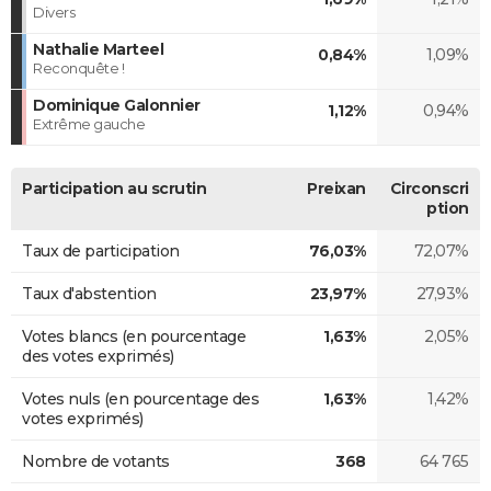
Divers
Nathalie Marteel
0,84%
1,09%
Reconquête !
Dominique Galonnier
1,12%
0,94%
Extrême gauche
Participation au scrutin
Preixan
Circonscri
ption
Taux de participation
76,03%
72,07%
Taux d'abstention
23,97%
27,93%
Votes blancs (en pourcentage
1,63%
2,05%
des votes exprimés)
Votes nuls (en pourcentage des
1,63%
1,42%
votes exprimés)
Nombre de votants
368
64 765