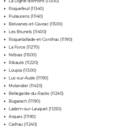
La Digne-d'Amont (11300)
Roquefeuil (11340)
Puilaurens (11140)
Belvianes-et-Cavirac (11500)
Les Brunels (11400)
Roquetaillade-et-Conilhac (11190)
La Force (11270)
Nébias (11500)
Ribaute (11220)
Loupia (11300)
Luc-sur-Aude (11190)
Molandier (11420)
Bellegarde-du-Razès (11240)
Bugarach (11190)
Ladern-sur-Lauquet (11250)
Arques (11190)
Cailhau (11240)