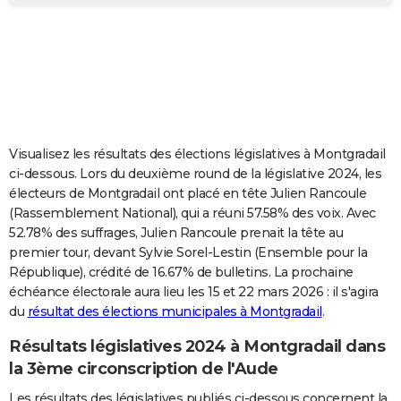
City break
Voyage de noces
Climat
Destinations
Voyage nature
Forum
+
PHOTO
GUIDES D'ACHAT
BONS PLANS
CARTE DE VOEUX
Visualisez les résultats des élections législatives à Montgradail
Carte Bonne année
Carte Pâques
Carte de Noël
Carte Saint-Valentin
Carte d'anniversaire
DICTIONNAIRE
ci-dessous. Lors du deuxième round de la législative 2024, les
électeurs de Montgradail ont placé en tête Julien Rancoule
Biographies
Expressions
Dictionnaire
Citations
Proverbes
PROGRAMME TV
(Rassemblement National), qui a réuni 57.58% des voix. Avec
52.78% des suffrages, Julien Rancoule prenait la tête au
COPAINS D'AVANT
premier tour, devant Sylvie Sorel-Lestin (Ensemble pour la
République), crédité de 16.67% de bulletins. La prochaine
Se connecter
Collèges
Universités
Service militaire
S'inscrire
Lycées
Primaires
Entreprises
Avis de recherche
AVIS DE DÉCÈS
échéance électorale aura lieu les 15 et 22 mars 2026 : il s'agira
du
résultat des élections municipales à Montgradail
.
FORUM
Lifestyle
Sport
Television
Cinema
Bricolage
Culture
Auto
Voyage
Résultats législatives 2024 à Montgradail dans
la 3ème circonscription de l'Aude
Les résultats des législatives publiés ci-dessous concernent la