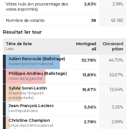
Votes nuls (en pourcentage des
2,63%
2,18%
votes exprimés)
Nombre de votants
38
65 182
Résultat 1er tour
Tête de liste
Montgrad
Circonscri
Liste
ail
ption
Julien Rancoule (Ballotage)
52,78%
44,70%
Rassemblement National
Philippe Andrieu (Ballotage)
13,89%
32,67%
Union de la gauche
Sylvie Sorel-Lestin
16,67%
13,04%
Ensemble ! (Majorité
présidentielle)
Jean-François Leclerc
5,56%
3,35%
Les Républicains
Christine Champion
2,78%
2,99%
Union des Démocrates et