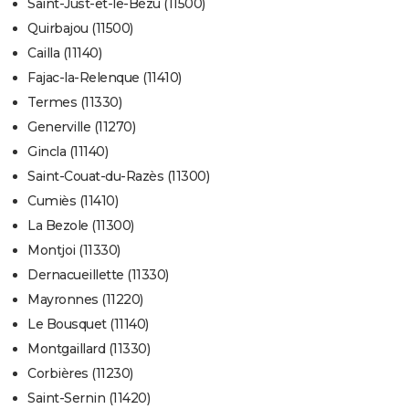
Saint-Just-et-le-Bézu (11500)
Quirbajou (11500)
Cailla (11140)
Fajac-la-Relenque (11410)
Termes (11330)
Generville (11270)
Gincla (11140)
Saint-Couat-du-Razès (11300)
Cumiès (11410)
La Bezole (11300)
Montjoi (11330)
Dernacueillette (11330)
Mayronnes (11220)
Le Bousquet (11140)
Montgaillard (11330)
Corbières (11230)
Saint-Sernin (11420)