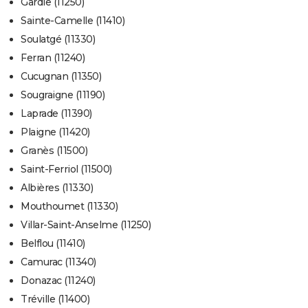
Gardie (11250)
Sainte-Camelle (11410)
Soulatgé (11330)
Ferran (11240)
Cucugnan (11350)
Sougraigne (11190)
Laprade (11390)
Plaigne (11420)
Granès (11500)
Saint-Ferriol (11500)
Albières (11330)
Mouthoumet (11330)
Villar-Saint-Anselme (11250)
Belflou (11410)
Camurac (11340)
Donazac (11240)
Tréville (11400)