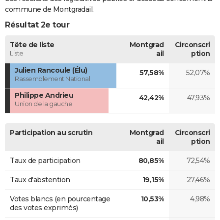
commune de Montgradail.
Résultat 2e tour
Tête de liste
Montgrad
Circonscri
Liste
ail
ption
Julien Rancoule (Élu)
57,58%
52,07%
Rassemblement National
Philippe Andrieu
42,42%
47,93%
Union de la gauche
Participation au scrutin
Montgrad
Circonscri
ail
ption
Taux de participation
80,85%
72,54%
Taux d'abstention
19,15%
27,46%
Votes blancs (en pourcentage
10,53%
4,98%
des votes exprimés)