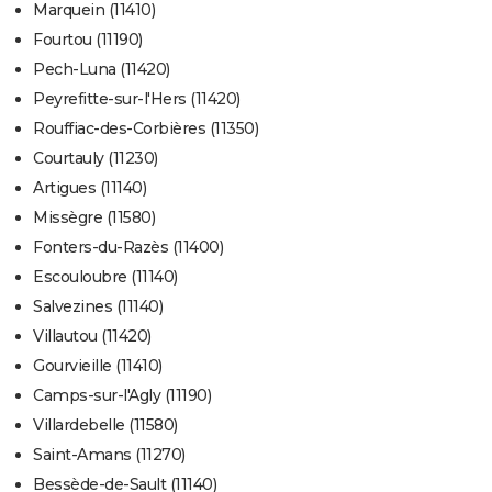
Marquein (11410)
Fourtou (11190)
Pech-Luna (11420)
Peyrefitte-sur-l'Hers (11420)
Rouffiac-des-Corbières (11350)
Courtauly (11230)
Artigues (11140)
Missègre (11580)
Fonters-du-Razès (11400)
Escouloubre (11140)
Salvezines (11140)
Villautou (11420)
Gourvieille (11410)
Camps-sur-l'Agly (11190)
Villardebelle (11580)
Saint-Amans (11270)
Bessède-de-Sault (11140)