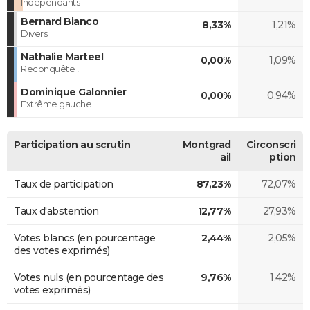
Indépendants
Bernard Bianco
8,33%
1,21%
Divers
Nathalie Marteel
0,00%
1,09%
Reconquête !
Dominique Galonnier
0,00%
0,94%
Extrême gauche
Participation au scrutin
Montgrad
Circonscri
ail
ption
Taux de participation
87,23%
72,07%
Taux d'abstention
12,77%
27,93%
Votes blancs (en pourcentage
2,44%
2,05%
des votes exprimés)
Votes nuls (en pourcentage des
9,76%
1,42%
votes exprimés)