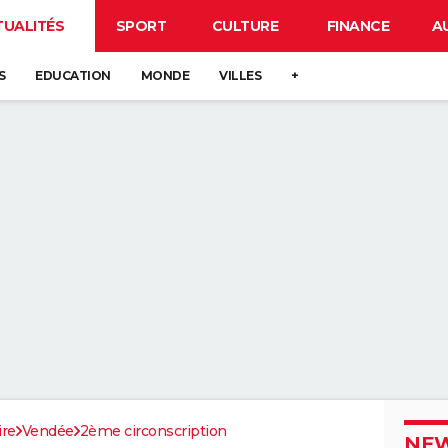
TUALITÉS
SPORT
CULTURE
FINANCE
A
S
EDUCATION
MONDE
VILLES
+
ire
Vendée
2ème circonscription
NEW