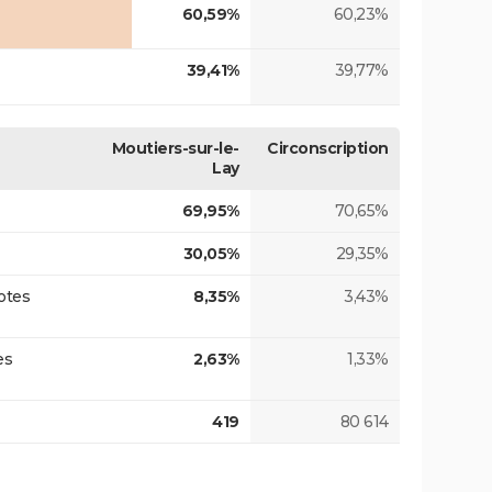
60,59%
60,23%
39,41%
39,77%
Moutiers-sur-le-
Circonscription
Lay
69,95%
70,65%
30,05%
29,35%
otes
8,35%
3,43%
es
2,63%
1,33%
419
80 614