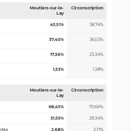
Moutiers-sur-le-
Circonscription
Lay
43,51%
38,74%
)
37,40%
36,53%
17,56%
23,34%
1,53%
1,38%
Moutiers-sur-le-
Circonscription
Lay
68,45%
70,66%
31,55%
29,34%
otes
2,68%
2,11%