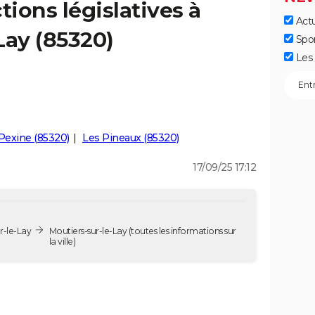
tions législatives à
Actu
Lay (85320)
Spo
Les 
Pexine (85320)
Les Pineaux (85320)
17/09/25 17:12
r-le-Lay
Moutiers-sur-le-Lay
(toutes les informations sur
la ville)