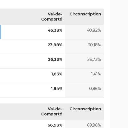
Val-de-
Circonscription
Comporté
46,33%
40,82%
23,88%
30,18%
26,33%
26,73%
1,63%
1,41%
1,84%
0,86%
Val-de-
Circonscription
Comporté
66,93%
69,96%