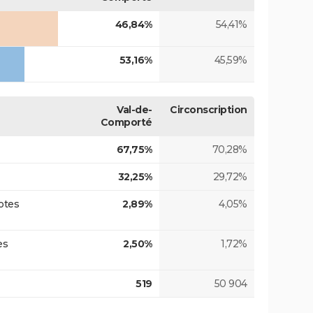
46,84%
54,41%
53,16%
45,59%
Val-de-
Circonscription
Comporté
67,75%
70,28%
32,25%
29,72%
otes
2,89%
4,05%
es
2,50%
1,72%
519
50 904