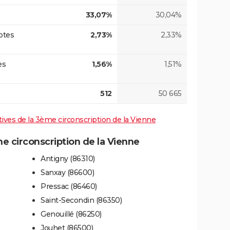
33,07%
30,04%
otes
2,73%
2,33%
es
1,56%
1,51%
512
50 665
atives de la 3ème circonscription de la Vienne
 circonscription de la Vienne
Antigny (86310)
Sanxay (86600)
Pressac (86460)
Saint-Secondin (86350)
Genouillé (86250)
Jouhet (86500)