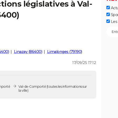
tions législatives à Val-
Actu
6400)
Spo
Les 
86400)
Linazay (86400)
Limalonges (79190)
17/09/25 17:12
omporté
Val-de-Comporté
(toutes les informations sur
la ville)