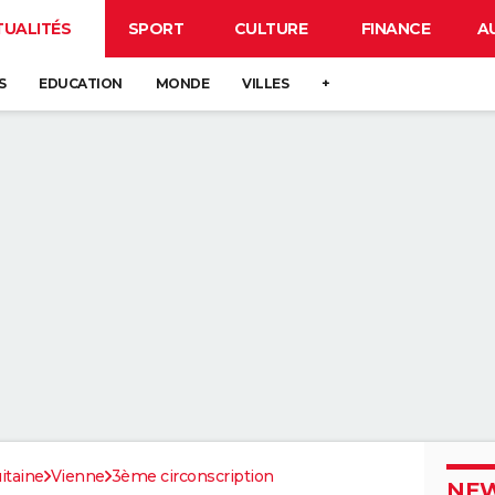
TUALITÉS
SPORT
CULTURE
FINANCE
A
S
EDUCATION
MONDE
VILLES
+
itaine
Vienne
3ème circonscription
NEW