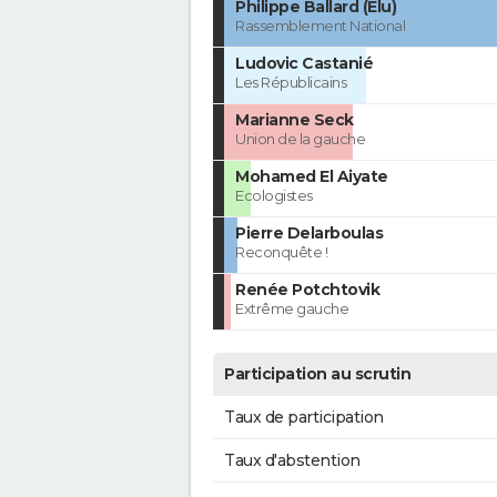
Philippe Ballard (Élu)
Rassemblement National
Ludovic Castanié
Les Républicains
Marianne Seck
Union de la gauche
Mohamed El Aiyate
Ecologistes
Pierre Delarboulas
Reconquête !
Renée Potchtovik
Extrême gauche
Participation au scrutin
Taux de participation
Taux d'abstention