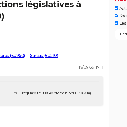
tions législatives à
Actu
)
Spo
Les 
ères (60960)
Sarcus (60210)
17/09/25 17:11
Broquiers
(toutes les informations sur la ville)