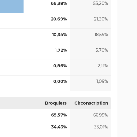
66,38%
53,20%
20,69%
21,30%
10,34%
18,59%
1,72%
3,70%
0,86%
2,11%
0,00%
1,09%
Broquiers
Circonscription
65,57%
66,99%
34,43%
33,01%