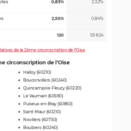
otes
0,83%
2,32%
es
2,50%
0,84%
120
59 824
slatives de la 2ème circonscription de l'Oise
 circonscription de l'Oise
Halloy (60210)
Bouconvillers (60240)
Quincampoix-Fleuzy (60220)
Le Vaumain (60590)
Puiseux-en-Bray (60850)
Saint-Maur (60210)
Novillers (60730)
Boubiers (60240)