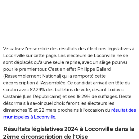
City break
Voyage de noces
Climat
Destinations
Voyage nature
Forum
+
PHOTO
GUIDES D'ACHAT
BONS PLANS
CARTE DE VOEUX
Visualisez l'ensemble des résultats des élections législatives à
Loconville sur cette page. Les électeurs de Loconville ne se
Carte Bonne année
Carte Pâques
Carte de Noël
Carte Saint-Valentin
Carte d'anniversaire
DICTIONNAIRE
sont déplacés qu'à une seule reprise, avec un siège pourvu
pour le premier tour. C'est en effet Philippe Ballard
Biographies
Expressions
Dictionnaire
Citations
Proverbes
PROGRAMME TV
(Rassemblement National) qui a remporté cette
circonscription à l'Assemblée. Ce candidat arrivait en tête du
COPAINS D'AVANT
scrutin avec 62.29% des bulletins de vote, devant Ludovic
Se connecter
Collèges
Universités
Service militaire
S'inscrire
Lycées
Primaires
Entreprises
Avis de recherche
AVIS DE DÉCÈS
Castanié (Les Républicains) et ses 18.29% de suffrages. Reste
désormais à savoir quel choix feront les électeurs les
FORUM
dimanches 15 et 22 mars prochains à l'occasion du
résultat des
municipales à Loconville
.
Lifestyle
Sport
Television
Cinema
Bricolage
Culture
Auto
Voyage
Résultats législatives 2024 à Loconville dans la
2ème circonscription de l'Oise