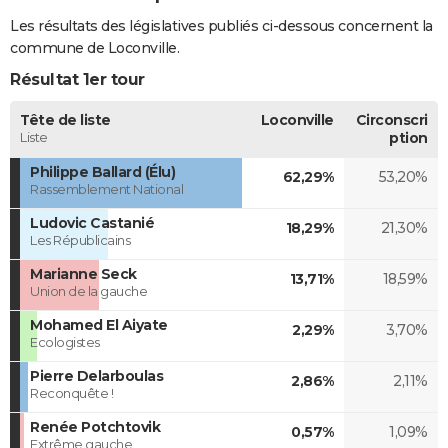
Les résultats des législatives publiés ci-dessous concernent la
commune de Loconville.
Résultat 1er tour
Tête de liste
Loconville
Circonscri
Liste
ption
Philippe Ballard (Élu)
62,29%
53,20%
Rassemblement National
Ludovic Castanié
18,29%
21,30%
Les Républicains
Marianne Seck
13,71%
18,59%
Union de la gauche
Mohamed El Aiyate
2,29%
3,70%
Ecologistes
Pierre Delarboulas
2,86%
2,11%
Reconquête !
Renée Potchtovik
0,57%
1,09%
Extrême gauche