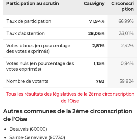
Participation au scrutin
Cauvigny
Circonscri
ption
Taux de participation
71,94%
66,99%
Taux d'abstention
28,06%
33,01%
Votes blancs (en pourcentage
2,81%
2,32%
des votes exprimés)
Votes nuls (en pourcentage des
1,15%
0,84%
votes exprimés)
Nombre de votants
782
59 824
Tous les résultats des législatives de la 2ème circonscription
de l'Oise
Autres communes de la 2ème circonscription
de l'Oise
Beauvais (60000)
Sainte-Geneviève (60730)