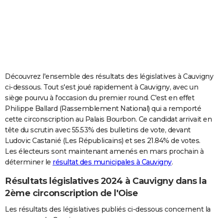
City break
Voyage de noces
Climat
Destinations
Voyage nature
Forum
+
PHOTO
GUIDES D'ACHAT
BONS PLANS
CARTE DE VOEUX
Découvrez l'ensemble des résultats des législatives à Cauvigny
ci-dessous. Tout s'est joué rapidement à Cauvigny, avec un
Carte Bonne année
Carte Pâques
Carte de Noël
Carte Saint-Valentin
Carte d'anniversaire
DICTIONNAIRE
siège pourvu à l'occasion du premier round. C'est en effet
Philippe Ballard (Rassemblement National) qui a remporté
Biographies
Expressions
Dictionnaire
Citations
Proverbes
PROGRAMME TV
cette circonscription au Palais Bourbon. Ce candidat arrivait en
tête du scrutin avec 55.53% des bulletins de vote, devant
COPAINS D'AVANT
Ludovic Castanié (Les Républicains) et ses 21.84% de votes.
Se connecter
Collèges
Universités
Service militaire
S'inscrire
Lycées
Primaires
Entreprises
Avis de recherche
AVIS DE DÉCÈS
Les électeurs sont maintenant amenés en mars prochain à
déterminer le
résultat des municipales à Cauvigny
.
FORUM
Résultats législatives 2024 à Cauvigny dans la
Lifestyle
Sport
Television
Cinema
Bricolage
Culture
Auto
Voyage
2ème circonscription de l'Oise
Les résultats des législatives publiés ci-dessous concernent la