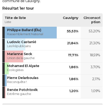
commune de Cauvigny.
Résultat 1er tour
Tête de liste
Cauvigny
Circonscri
Liste
ption
Philippe Ballard (Élu)
55,53%
53,20%
Rassemblement National
Ludovic Castanié
21,84%
21,30%
Les Républicains
Marianne Seck
17,71%
18,59%
Union de la gauche
Mohamed El Aiyate
1,86%
3,70%
Ecologistes
Pierre Delarboulas
1,86%
2,11%
Reconquête !
Renée Potchtovik
1,20%
1,09%
Extrême gauche