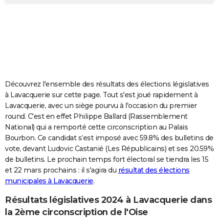
City break
Voyage de noces
Climat
Destinations
Voyage nature
Forum
+
PHOTO
GUIDES D'ACHAT
BONS PLANS
CARTE DE VOEUX
Découvrez l'ensemble des résultats des élections législatives
Carte Bonne année
Carte Pâques
Carte de Noël
Carte Saint-Valentin
Carte d'anniversaire
DICTIONNAIRE
à Lavacquerie sur cette page. Tout s'est joué rapidement à
Lavacquerie, avec un siège pourvu à l'occasion du premier
Biographies
Expressions
Dictionnaire
Citations
Proverbes
PROGRAMME TV
round. C'est en effet Philippe Ballard (Rassemblement
National) qui a remporté cette circonscription au Palais
COPAINS D'AVANT
Bourbon. Ce candidat s’est imposé avec 59.8% des bulletins de
vote, devant Ludovic Castanié (Les Républicains) et ses 20.59%
Se connecter
Collèges
Universités
Service militaire
S'inscrire
Lycées
Primaires
Entreprises
Avis de recherche
AVIS DE DÉCÈS
de bulletins. Le prochain temps fort électoral se tiendra les 15
et 22 mars prochains : il s'agira du
résultat des élections
FORUM
municipales à Lavacquerie
.
Lifestyle
Sport
Television
Cinema
Bricolage
Culture
Auto
Voyage
Résultats législatives 2024 à Lavacquerie dans
la 2ème circonscription de l'Oise