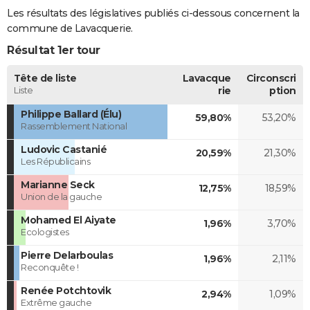
Les résultats des législatives publiés ci-dessous concernent la
commune de Lavacquerie.
Résultat 1er tour
Tête de liste
Lavacque
Circonscri
Liste
rie
ption
Philippe Ballard (Élu)
59,80%
53,20%
Rassemblement National
Ludovic Castanié
20,59%
21,30%
Les Républicains
Marianne Seck
12,75%
18,59%
Union de la gauche
Mohamed El Aiyate
1,96%
3,70%
Ecologistes
Pierre Delarboulas
1,96%
2,11%
Reconquête !
Renée Potchtovik
2,94%
1,09%
Extrême gauche