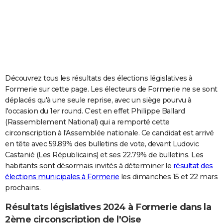
City break
Voyage de noces
Climat
Destinations
Voyage nature
Forum
+
PHOTO
GUIDES D'ACHAT
BONS PLANS
CARTE DE VOEUX
Découvrez tous les résultats des élections législatives à
Formerie sur cette page. Les électeurs de Formerie ne se sont
Carte Bonne année
Carte Pâques
Carte de Noël
Carte Saint-Valentin
Carte d'anniversaire
DICTIONNAIRE
déplacés qu'à une seule reprise, avec un siège pourvu à
l'occasion du 1er round. C'est en effet Philippe Ballard
Biographies
Expressions
Dictionnaire
Citations
Proverbes
PROGRAMME TV
(Rassemblement National) qui a remporté cette
circonscription à l'Assemblée nationale. Ce candidat est arrivé
COPAINS D'AVANT
en tête avec 59.89% des bulletins de vote, devant Ludovic
Se connecter
Collèges
Universités
Service militaire
S'inscrire
Lycées
Primaires
Entreprises
Avis de recherche
AVIS DE DÉCÈS
Castanié (Les Républicains) et ses 22.79% de bulletins. Les
habitants sont désormais invités à déterminer le
résultat des
FORUM
élections municipales à Formerie
les dimanches 15 et 22 mars
prochains.
Lifestyle
Sport
Television
Cinema
Bricolage
Culture
Auto
Voyage
Résultats législatives 2024 à Formerie dans la
2ème circonscription de l'Oise