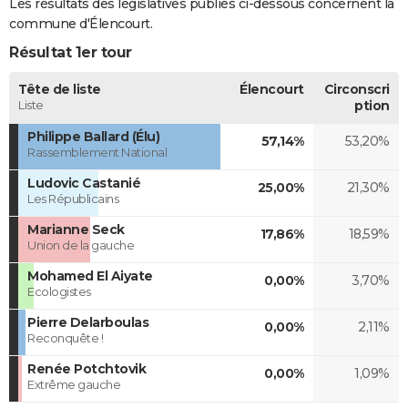
Les résultats des législatives publiés ci-dessous concernent la
commune d'Élencourt.
Résultat 1er tour
Tête de liste
Élencourt
Circonscri
Liste
ption
Philippe Ballard (Élu)
57,14%
53,20%
Rassemblement National
Ludovic Castanié
25,00%
21,30%
Les Républicains
Marianne Seck
17,86%
18,59%
Union de la gauche
Mohamed El Aiyate
0,00%
3,70%
Ecologistes
Pierre Delarboulas
0,00%
2,11%
Reconquête !
Renée Potchtovik
0,00%
1,09%
Extrême gauche