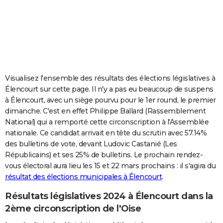
City break
Voyage de noces
Climat
Destinations
Voyage nature
Forum
+
PHOTO
GUIDES D'ACHAT
BONS PLANS
CARTE DE VOEUX
Visualisez l'ensemble des résultats des élections législatives à
Élencourt sur cette page. Il n'y a pas eu beaucoup de suspens
Carte Bonne année
Carte Pâques
Carte de Noël
Carte Saint-Valentin
Carte d'anniversaire
DICTIONNAIRE
à Élencourt, avec un siège pourvu pour le 1er round, le premier
dimanche. C'est en effet Philippe Ballard (Rassemblement
Biographies
Expressions
Dictionnaire
Citations
Proverbes
PROGRAMME TV
National) qui a remporté cette circonscription à l'Assemblée
nationale. Ce candidat arrivait en tête du scrutin avec 57.14%
COPAINS D'AVANT
des bulletins de vote, devant Ludovic Castanié (Les
Se connecter
Collèges
Universités
Service militaire
S'inscrire
Lycées
Primaires
Entreprises
Avis de recherche
AVIS DE DÉCÈS
Républicains) et ses 25% de bulletins. Le prochain rendez-
vous électoral aura lieu les 15 et 22 mars prochains : il s'agira du
FORUM
résultat des élections municipales à Élencourt
.
Lifestyle
Sport
Television
Cinema
Bricolage
Culture
Auto
Voyage
Résultats législatives 2024 à Élencourt dans la
2ème circonscription de l'Oise