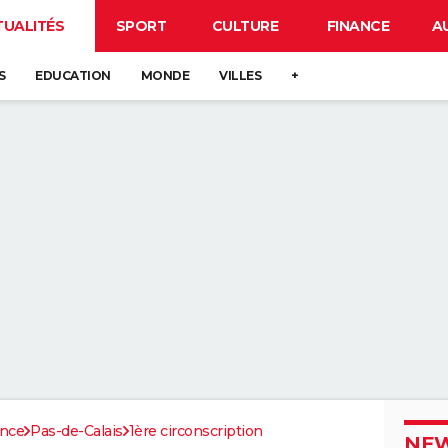
TUALITÉS
SPORT
CULTURE
FINANCE
A
S
EDUCATION
MONDE
VILLES
+
ance
Pas-de-Calais
1ère circonscription
NEW