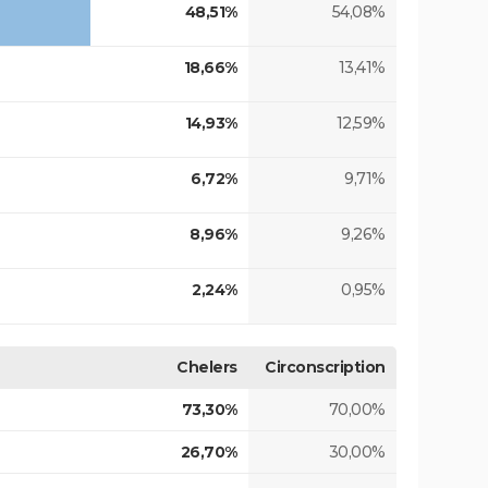
48,51%
54,08%
18,66%
13,41%
14,93%
12,59%
6,72%
9,71%
8,96%
9,26%
2,24%
0,95%
Chelers
Circonscription
73,30%
70,00%
26,70%
30,00%