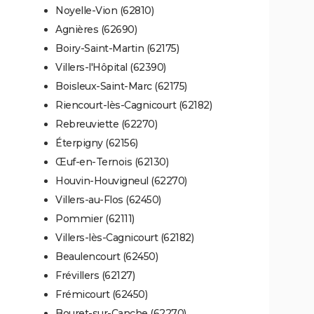
Noyelle-Vion (62810)
Agnières (62690)
Boiry-Saint-Martin (62175)
Villers-l'Hôpital (62390)
Boisleux-Saint-Marc (62175)
Riencourt-lès-Cagnicourt (62182)
Rebreuviette (62270)
Éterpigny (62156)
Œuf-en-Ternois (62130)
Houvin-Houvigneul (62270)
Villers-au-Flos (62450)
Pommier (62111)
Villers-lès-Cagnicourt (62182)
Beaulencourt (62450)
Frévillers (62127)
Frémicourt (62450)
Bouret-sur-Canche (62270)