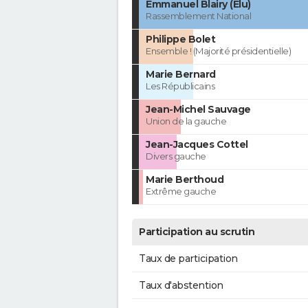
Emmanuel Blairy (Élu)
Rassemblement National
Philippe Bolet
Ensemble ! (Majorité présidentielle)
Marie Bernard
Les Républicains
Jean-Michel Sauvage
Union de la gauche
Jean-Jacques Cottel
Divers gauche
Marie Berthoud
Extrême gauche
Participation au scrutin
Taux de participation
Taux d'abstention