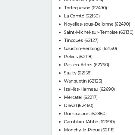
Tortequesne (62490)
La Comté (62150)
Noyelles-sous-Bellonne (62490)
Saint-Michel-sur-Ternoise (62130)
Tincques (62127)
Gauchin-Verloingt (62130)
Pelves (62118)
Pas-en-Artois (62760)
Saulty (62158)
Wanquetin (62123)
Izel-lès-Hameau (62690)
Mercatel (62217)
Diéval (62460)
Rumaucourt (62860)
Camblain-l'Abbé (62690)
Monchy-le-Preux (62118)