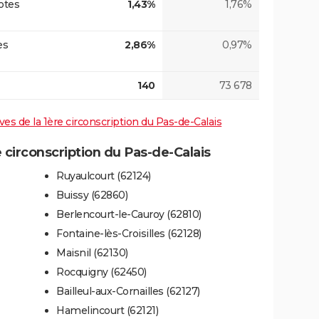
otes
1,43%
1,76%
es
2,86%
0,97%
140
73 678
ives de la 1ère circonscription du Pas-de-Calais
circonscription du Pas-de-Calais
Ruyaulcourt (62124)
Buissy (62860)
Berlencourt-le-Cauroy (62810)
Fontaine-lès-Croisilles (62128)
Maisnil (62130)
Rocquigny (62450)
Bailleul-aux-Cornailles (62127)
Hamelincourt (62121)