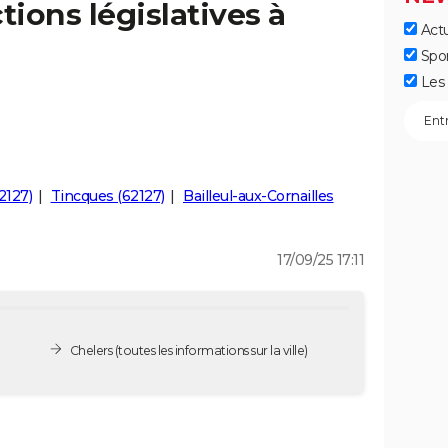
tions législatives à
Actu
Spo
Les 
2127)
Tincques (62127)
Bailleul-aux-Cornailles
17/09/25 17:11
Chelers
(toutes les informations sur la ville)