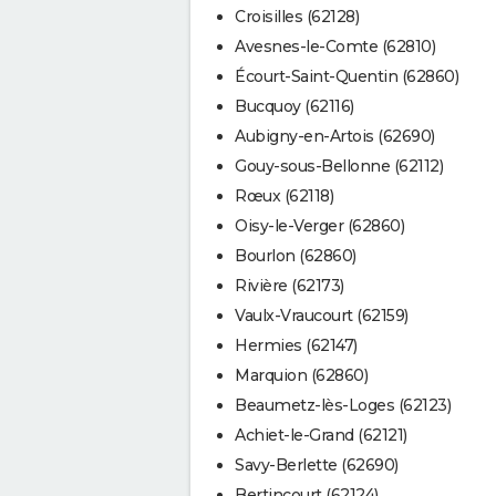
Croisilles (62128)
Avesnes-le-Comte (62810)
Écourt-Saint-Quentin (62860)
Bucquoy (62116)
Aubigny-en-Artois (62690)
Gouy-sous-Bellonne (62112)
Rœux (62118)
Oisy-le-Verger (62860)
Bourlon (62860)
Rivière (62173)
Vaulx-Vraucourt (62159)
Hermies (62147)
Marquion (62860)
Beaumetz-lès-Loges (62123)
Achiet-le-Grand (62121)
Savy-Berlette (62690)
Bertincourt (62124)