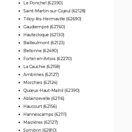
Le Ponchel (62390)
Saint-Martin-sur-Cojeul (62128)
Tilloy-lès-Hermaville (62690)
Gaudiempré (62760)
Hautecloque (62130)
Bailleulmont (62123)
Bellonne (62490)
Fortel-en-Artois (62270)
La Cauchie (62158)
Ambrines (62127)
Morchies (62124)
Quœux-Haut-Maînil (62390)
Ablainzevelle (62116)
Haucourt (62156)
Hannescamps (62111)
Maizières (62127)
Sombrin (62810)