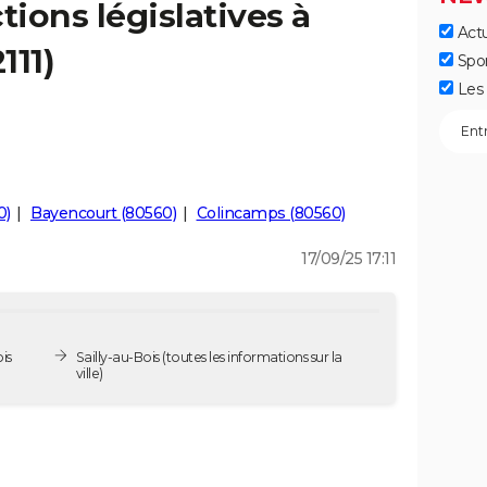
tions législatives à
Actu
111)
Spo
Les 
0)
Bayencourt (80560)
Colincamps (80560)
17/09/25 17:11
is
Sailly-au-Bois
(toutes les informations sur la
ville)