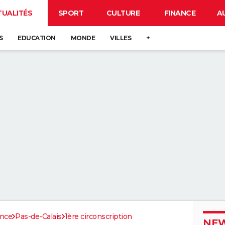
TUALITÉS
SPORT
CULTURE
FINANCE
A
S
EDUCATION
MONDE
VILLES
+
ance
Pas-de-Calais
1ère circonscription
NEW