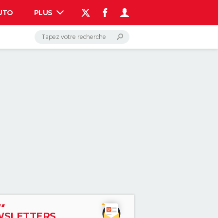
UTO
PLUS
AUTO
HIGH-TECH
BRICOLAGE
WEEK-END
LIFESTYLE
SANTE
VOYAGE
PHOTO
GUIDES D'ACHAT
BONS PLANS
CARTE DE VOEUX
DICTIONNAIRE
PROGRAMME TV
COPAINS D'AVANT
AVIS DE DÉCÈS
FORUM
Connexion
S'inscrire
Rechercher
SLETTERS