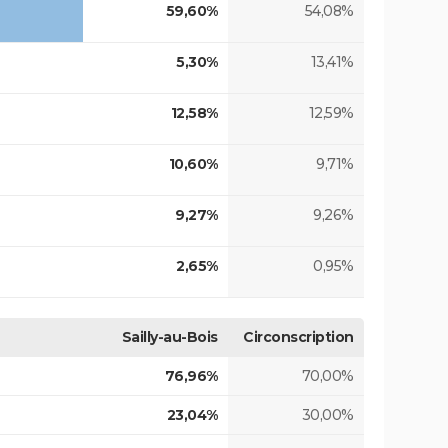
59,60%
54,08%
5,30%
13,41%
12,58%
12,59%
10,60%
9,71%
9,27%
9,26%
2,65%
0,95%
Sailly-au-Bois
Circonscription
76,96%
70,00%
23,04%
30,00%