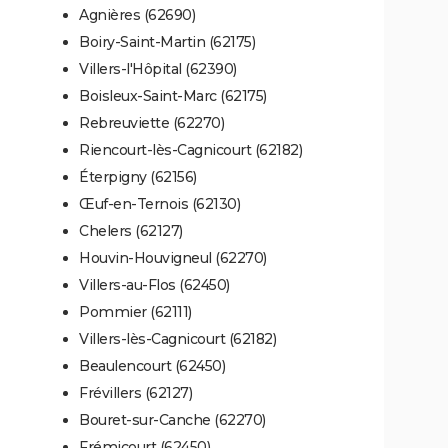
Agnières (62690)
Boiry-Saint-Martin (62175)
Villers-l'Hôpital (62390)
Boisleux-Saint-Marc (62175)
Rebreuviette (62270)
Riencourt-lès-Cagnicourt (62182)
Éterpigny (62156)
Œuf-en-Ternois (62130)
Chelers (62127)
Houvin-Houvigneul (62270)
Villers-au-Flos (62450)
Pommier (62111)
Villers-lès-Cagnicourt (62182)
Beaulencourt (62450)
Frévillers (62127)
Bouret-sur-Canche (62270)
Frémicourt (62450)