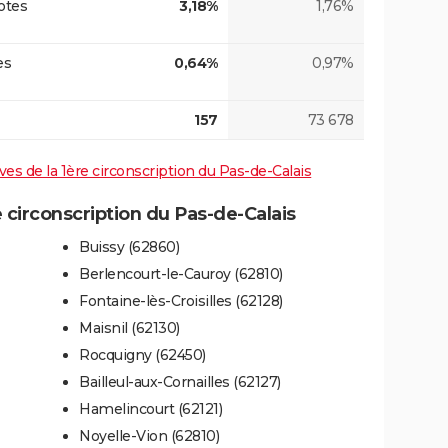
otes
3,18%
1,76%
es
0,64%
0,97%
157
73 678
ives de la 1ère circonscription du Pas-de-Calais
circonscription du Pas-de-Calais
Buissy (62860)
Berlencourt-le-Cauroy (62810)
Fontaine-lès-Croisilles (62128)
Maisnil (62130)
Rocquigny (62450)
Bailleul-aux-Cornailles (62127)
Hamelincourt (62121)
Noyelle-Vion (62810)