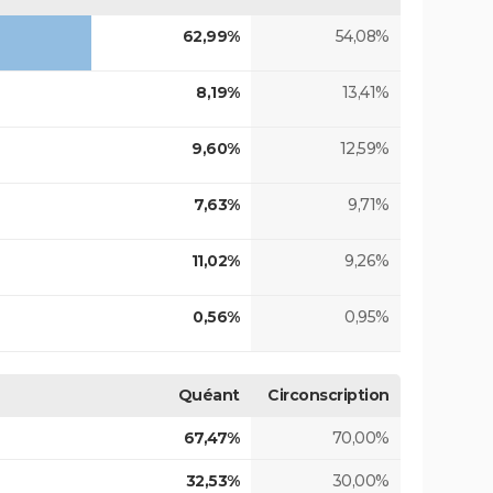
62,99%
54,08%
8,19%
13,41%
9,60%
12,59%
7,63%
9,71%
11,02%
9,26%
0,56%
0,95%
Quéant
Circonscription
67,47%
70,00%
32,53%
30,00%