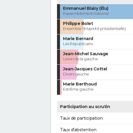
Emmanuel Blairy (Élu)
Rassemblement National
Philippe Bolet
Ensemble ! (Majorité présidentielle)
Marie Bernard
Les Républicains
Jean-Michel Sauvage
Union de la gauche
Jean-Jacques Cottel
Divers gauche
Marie Berthoud
Extrême gauche
Participation au scrutin
Taux de participation
Taux d'abstention