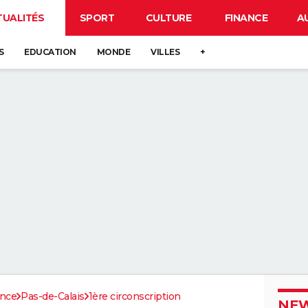
TUALITÉS
SPORT
CULTURE
FINANCE
A
S
EDUCATION
MONDE
VILLES
+
ance
Pas-de-Calais
1ère circonscription
NEW