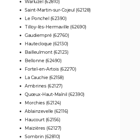
Warluzel (62810)
Saint-Martin-sur-Cojeul (62128)
Le Ponchel (62390)
Tilloy-lès-Hermaville (62690)
Gaudiempré (62760)
Hautecloque (62130)
Bailleulmont (62123)
Bellonne (62490)
Fortel-en-Artois (62270)
La Cauchie (62158)
Ambrines (62127)
Quœux-Haut-Maînil (62390)
Morchies (62124)
Ablainzevelle (62116)
Haucourt (62156)
Maizières (62127)
Sombrin (62810)