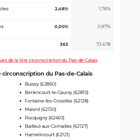
otes
2,48%
1,76%
es
0,00%
0,97%
363
73 678
ives de la 1ère circonscription du Pas-de-Calais
circonscription du Pas-de-Calais
Buissy (62860)
Berlencourt-le-Cauroy (62810)
Fontaine-lès-Croisilles (62128)
Maisnil (62130)
Rocquigny (62450)
Bailleul-aux-Cornailles (62127)
Hamelincourt (62121)