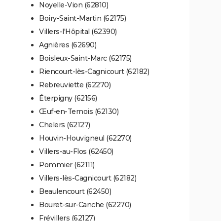
Noyelle-Vion (62810)
Boiry-Saint-Martin (62175)
Villers-l'Hôpital (62390)
Agnières (62690)
Boisleux-Saint-Marc (62175)
Riencourt-lès-Cagnicourt (62182)
Rebreuviette (62270)
Éterpigny (62156)
Œuf-en-Ternois (62130)
Chelers (62127)
Houvin-Houvigneul (62270)
Villers-au-Flos (62450)
Pommier (62111)
Villers-lès-Cagnicourt (62182)
Beaulencourt (62450)
Bouret-sur-Canche (62270)
Frévillers (62127)