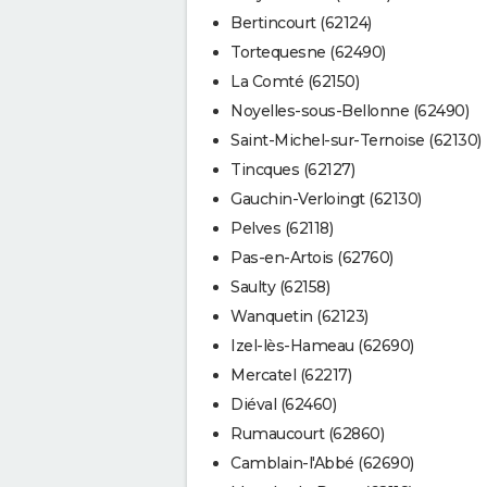
Bertincourt (62124)
Tortequesne (62490)
La Comté (62150)
Noyelles-sous-Bellonne (62490)
Saint-Michel-sur-Ternoise (62130)
Tincques (62127)
Gauchin-Verloingt (62130)
Pelves (62118)
Pas-en-Artois (62760)
Saulty (62158)
Wanquetin (62123)
Izel-lès-Hameau (62690)
Mercatel (62217)
Diéval (62460)
Rumaucourt (62860)
Camblain-l'Abbé (62690)