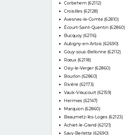
Corbehem (62112)
Croisilles (62128)
Avesnes-le-Comte (62810)
Écourt-Saint-Quentin (62860)
Bucquoy (62116)
Aubigny-en-Artois (62690)
Gouy-sous-Bellonne (62112)
Rœux (62118)
Oisy-le-Verger (62860)
Bourlon (62860)
Rivière (62173)
Vaulx-Vraucourt (62159)
Hermies (62147)
Marquion (62860)
Beaumetz-lès-Loges (62123)
Achiet-le-Grand (62121)
Savy-Berlette (62690)