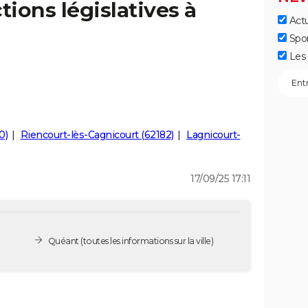
tions législatives à
Actu
Spo
Les 
0)
Riencourt-lès-Cagnicourt (62182)
Lagnicourt-
17/09/25 17:11
Quéant
(toutes les informations sur la ville)